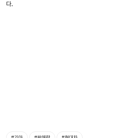
다.
#기아
#판매량
#현대차