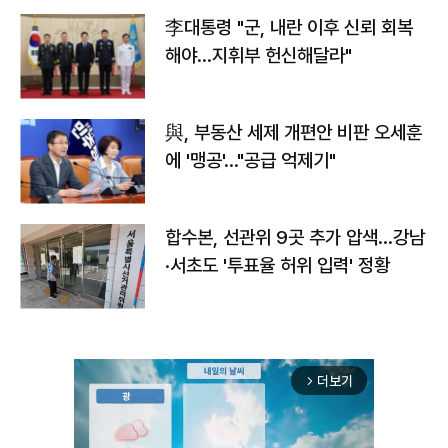
李대통령 "군, 내란 이후 신뢰 회복
해야…지휘부 헌신해달라"
與, 부동산 세제 개편안 비판 오세훈
에 '맹공'…"공급 억제기"
합수본, 선관위 9곳 추가 압색…강남
·서초도 '투표율 허위 입력' 정황
더보기
arrow_forward_ios