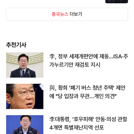
중국뉴스
더보기
추천기사
李, 정부 세제개편안에 제동…ISA·주
가누르기안 재검토 지시
與, 황희 '폐기 버스 청년 주택' 제안
에 "당 입장과 무관…개인 의견"
李대통령, '호우피해' 안동·의성 관할
4개면 특별재난지역 선포