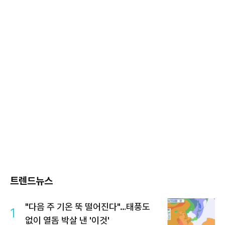
트렌드뉴스
"다음 주 기온 뚝 떨어진다"…태풍도
1
없이 열돔 박살 낸 '이것'