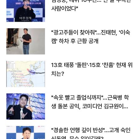
사람이었다"
"광고주들이 찾아줘"…진태현, '이숙
캠' 하차 후 근황 공개
13호 태풍 '돌핀'·15호 '찬홈' 현재 위
치는?
"속옷 빨고 졸업식까지"…근육병 학
생 돌본 공익, 코미디언 김규원이었
다
"경솔한 언행 깊이 반성"…고개 숙인
신동엽, 무슨 일이길래?