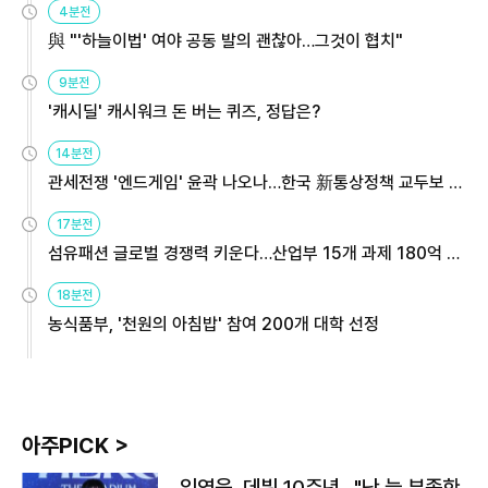
4분전
與 "'하늘이법' 여야 공동 발의 괜찮아…그것이 협치"
9분전
'캐시딜' 캐시워크 돈 버는 퀴즈, 정답은?
14분전
관세전쟁 '엔드게임' 윤곽 나오나…한국 新통상정책 교두보 활
용해야
17분전
섬유패션 글로벌 경쟁력 키운다…산업부 15개 과제 180억 지
원
18분전
농식품부, '천원의 아침밥' 참여 200개 대학 선정
아주PICK >
임영웅, 데뷔 10주년…"난 늘 부족한