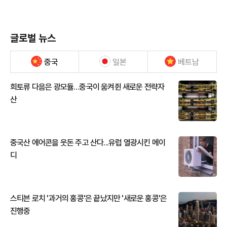
글로벌 뉴스
중국
일본
베트남
희토류 다음은 광모듈…중국이 움켜쥔 새로운 전략자
산
중국산 에어콘을 웃돈 주고 산다...유럽 열광시킨 메이
디
스티븐 로치 '과거의 홍콩'은 끝났지만 '새로운 홍콩'은
진행중