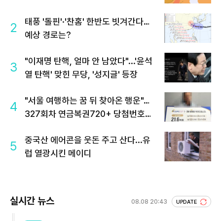
태풍 '돌핀'·'찬홈' 한반도 빗겨간다…
2
예상 경로는?
"이재명 탄핵, 얼마 안 남았다"...'윤석
3
열 탄핵' 맞힌 무당, '성지글' 등장
"서울 여행하는 꿈 뒤 찾아온 행운"…
4
327회차 연금복권720+ 당첨번호조
회 주목
중국산 에어콘을 웃돈 주고 산다...유
5
럽 열광시킨 메이디
실시간 뉴스
08.08 20:43
UPDATE