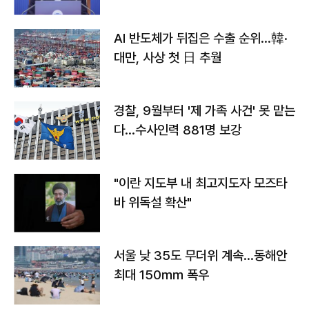
AI 반도체가 뒤집은 수출 순위…韓·
대만, 사상 첫 日 추월
경찰, 9월부터 '제 가족 사건' 못 맡는
다…수사인력 881명 보강
"이란 지도부 내 최고지도자 모즈타
바 위독설 확산"
서울 낮 35도 무더위 계속…동해안
최대 150㎜ 폭우