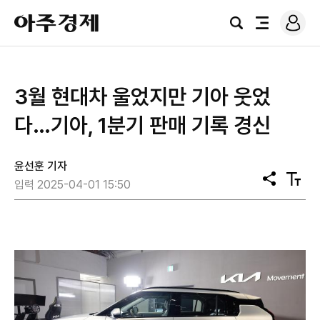
로
아
그
검
전
주
인
색
체
경
메
제
뉴
3월 현대차 울었지만 기아 웃었
다…기아, 1분기 판매 기록 경신
윤선훈 기자
공
텍
입력 2025-04-01 15:50
유
스
트
크
기