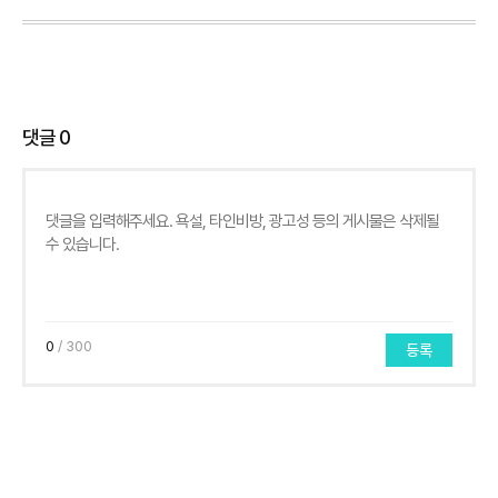
댓글
0
0
/ 300
등록