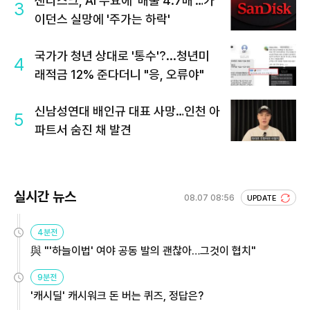
샌디스크, AI 수요에 '매출 4.7배'…가
3
이던스 실망에 '주가는 하락'
국가가 청년 상대로 '통수'?...청년미
4
래적금 12% 준다더니 "응, 오류야"
신남성연대 배인규 대표 사망…인천 아
5
파트서 숨진 채 발견
실시간 뉴스
08.07 08:56
UPDATE
4분전
與 "'하늘이법' 여야 공동 발의 괜찮아…그것이 협치"
9분전
'캐시딜' 캐시워크 돈 버는 퀴즈, 정답은?