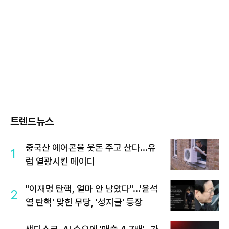
트렌드뉴스
중국산 에어콘을 웃돈 주고 산다...유
1
럽 열광시킨 메이디
"이재명 탄핵, 얼마 안 남았다"...'윤석
2
열 탄핵' 맞힌 무당, '성지글' 등장