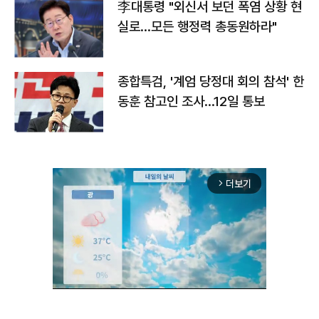
李대통령 "외신서 보던 폭염 상황 현
실로…모든 행정력 총동원하라"
종합특검, '계엄 당정대 회의 참석' 한
동훈 참고인 조사...12일 통보
더보기
arrow_forward_ios