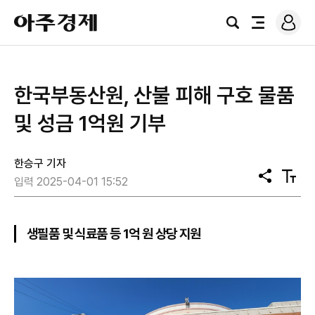
로
아
그
검
전
주
인
색
체
경
메
제
뉴
한국부동산원, 산불 피해 구호 물품
및 성금 1억원 기부
한승구 기자
공
텍
입력 2025-04-01 15:52
유
스
트
크
기
생필품 및 식료품 등 1억 원 상당 지원