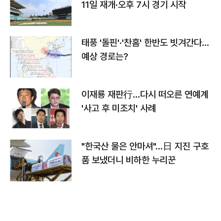
11일 재개·오후 7시 경기 시작
태풍 '돌핀'·'찬홈' 한반도 빗겨간다…
예상 경로는?
이재룡 재판行…다시 떠오른 연예계
'사고 후 미조치' 사례
"한국산 물은 안마셔"…日 지진 구호
품 보냈더니 비하한 누리꾼