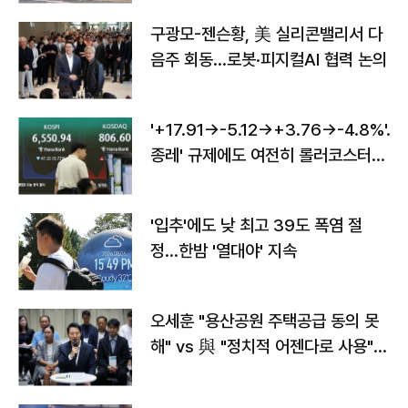
구광모-젠슨황, 美 실리콘밸리서 다
음주 회동…로봇·피지컬AI 협력 논의
'+17.91→-5.12→+3.76→-4.8%'…'
종레' 규제에도 여전히 롤러코스터
타는 코스피
'입추'에도 낮 최고 39도 폭염 절
정…한밤 '열대야' 지속
오세훈 "용산공원 주택공급 동의 못
해" vs 與 "정치적 어젠다로 사용"
맞불