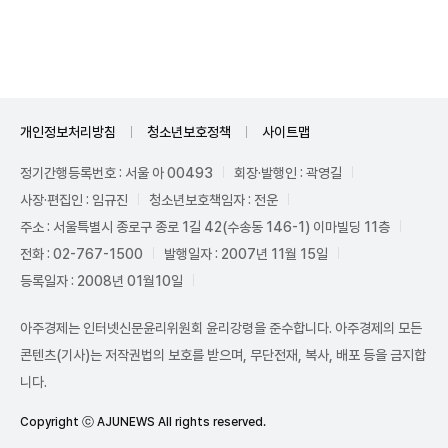
Unmute
개인정보처리방침
청소년보호정책
사이트맵
정기간행등록번호 : 서울 아 00493
회장·발행인 : 곽영길
사장·편집인 : 임규진
청소년보호책임자 : 전운
주소 : 서울특별시 종로구 종로 1길 42(수송동 146-1) 이마빌딩 11층
전화 : 02-767-1500
발행일자 : 2007년 11월 15일
등록일자 : 2008년 01월10일
아주경제는 인터넷신문윤리위원회 윤리강령을 준수합니다. 아주경제의 모든
콘텐츠(기사)는 저작권법의 보호를 받으며, 무단전재, 복사, 배포 등을 금지합
니다.
Copyright ⓒ AJUNEWS All rights reserved.