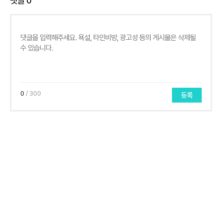
댓글
0
0
/ 300
등록