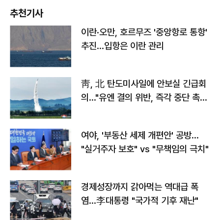
추천기사
이란·오만, 호르무즈 '중앙항로 통항'
추진…입항은 이란 관리
靑, 北 탄도미사일에 안보실 긴급회
의…"유엔 결의 위반, 즉각 중단 촉
구"
여야, '부동산 세제 개편안' 공방…
"실거주자 보호" vs "무책임의 극치"
경제성장까지 갉아먹는 역대급 폭
염…李대통령 "국가적 기후 재난"