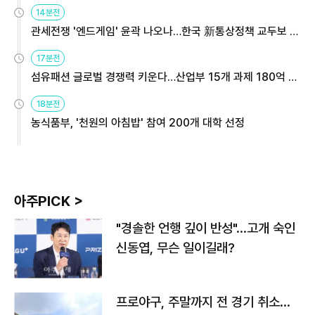
14분전
관세전쟁 '엔드게임' 윤곽 나오나…한국 新통상정책 교두보 활
용해야
17분전
섬유패션 글로벌 경쟁력 키운다…산업부 15개 과제 180억 지
원
18분전
농식품부, '천원의 아침밥' 참여 200개 대학 선정
아주PICK >
"경솔한 언행 깊이 반성"…고개 숙인
신동엽, 무슨 일이길래?
프로야구, 주말까지 전 경기 취소…