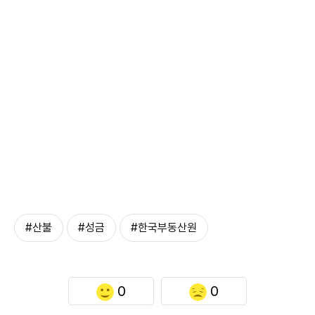
#산불
#성금
#한국부동산원
0
0