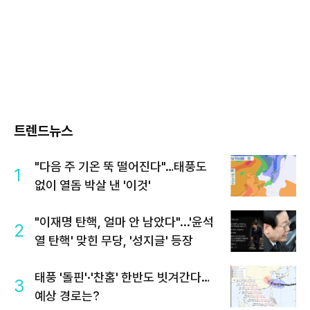
트렌드뉴스
"다음 주 기온 뚝 떨어진다"…태풍도
1
없이 열돔 박살 낸 '이것'
"이재명 탄핵, 얼마 안 남았다"...'윤석
2
열 탄핵' 맞힌 무당, '성지글' 등장
태풍 '돌핀'·'찬홈' 한반도 빗겨간다…
3
예상 경로는?