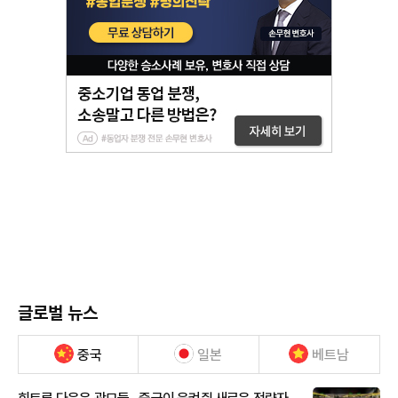
글로벌 뉴스
중국
일본
베트남