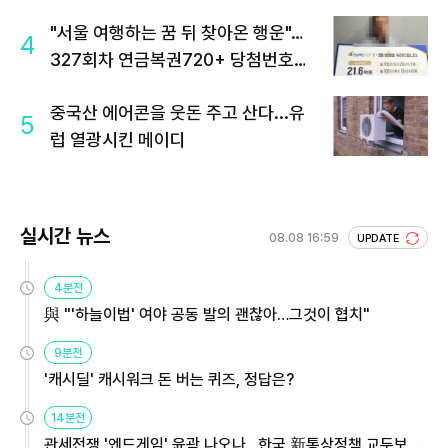
"서울 여행하는 꿈 뒤 찾아온 행운"…
4
327회차 연금복권720+ 당첨번호조
회 주목
중국산 에어콘을 웃돈 주고 산다...유
5
럽 열광시킨 메이디
실시간 뉴스
08.08 16:59
UPDATE
4분전
與 "'하늘이법' 여야 공동 발의 괜찮아…그것이 협치"
9분전
'캐시딜' 캐시워크 돈 버는 퀴즈, 정답은?
14분전
관세전쟁 '엔드게임' 윤곽 나오나…한국 新통상정책 교두보 활