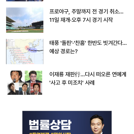
프로야구, 주말까지 전 경기 취소…
11일 재개·오후 7시 경기 시작
태풍 '돌핀'·'찬홈' 한반도 빗겨간다…
예상 경로는?
이재룡 재판行…다시 떠오른 연예계
'사고 후 미조치' 사례