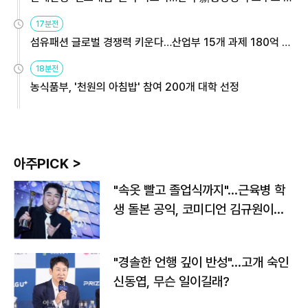
용해야
17분전
섬유패션 글로벌 경쟁력 키운다…산업부 15개 과제 180억 지
원
18분전
농식품부, '천원의 아침밥' 참여 200개 대학 선정
아주PICK >
"속옷 빨고 졸업식까지"…근육병 학
생 돌본 공익, 코미디언 김규원이었
다
"경솔한 언행 깊이 반성"…고개 숙인
신동엽, 무슨 일이길래?