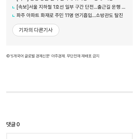
[속보]서울 지하철 1호선 일부 구간 단전…출근길 운행 지연
파주 아파트 화재로 주민 11명 연기흡입…소방관도 탈진
기자의 다른기사
©'5개국어 글로벌 경제신문' 아주경제. 무단전재·재배포 금지
댓글
0