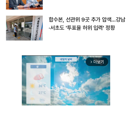
합수본, 선관위 9곳 추가 압색…강남
·서초도 '투표율 허위 입력' 정황
더보기
arrow_forward_ios
Unmute