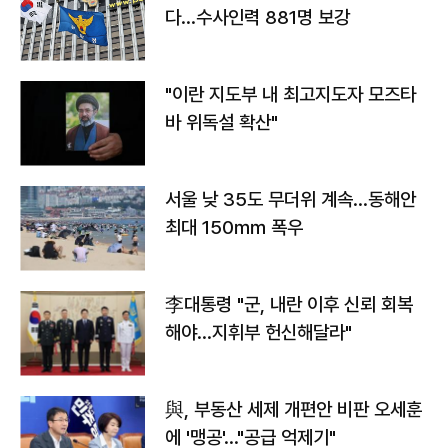
다…수사인력 881명 보강
"이란 지도부 내 최고지도자 모즈타
바 위독설 확산"
서울 낮 35도 무더위 계속…동해안
최대 150㎜ 폭우
李대통령 "군, 내란 이후 신뢰 회복
해야…지휘부 헌신해달라"
與, 부동산 세제 개편안 비판 오세훈
에 '맹공'…"공급 억제기"