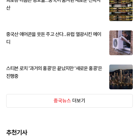
희토류 다음은 광모듈…중국이 움켜쥔 새로운 전략자
산
중국산 에어콘을 웃돈 주고 산다...유럽 열광시킨 메이
디
스티븐 로치 '과거의 홍콩'은 끝났지만 '새로운 홍콩'은
진행중
중국뉴스
더보기
추천기사