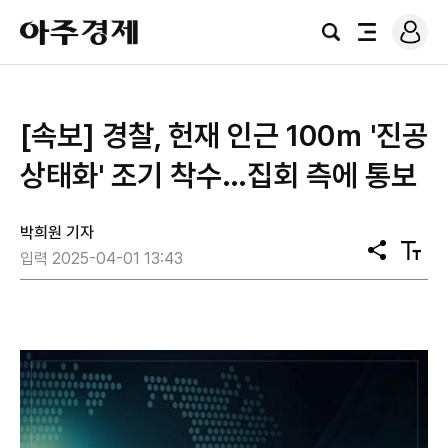
로
아
그
검
전
주
인
색
체
경
메
제
뉴
[속보] 경찰, 헌재 인근 100ｍ '진공
상태화' 조기 착수…집회 측에 통보
박희원 기자
공
텍
입력 2025-04-01 13:43
유
스
트
크
기