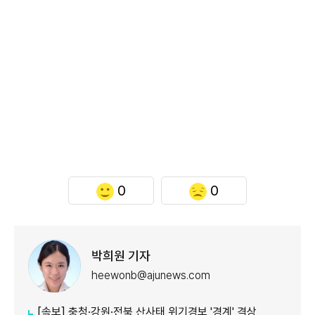
0
0
박희원 기자
heewonb@ajunews.com
[속보] 충청·강원·전북 산사태 위기경보 '경계' 격상