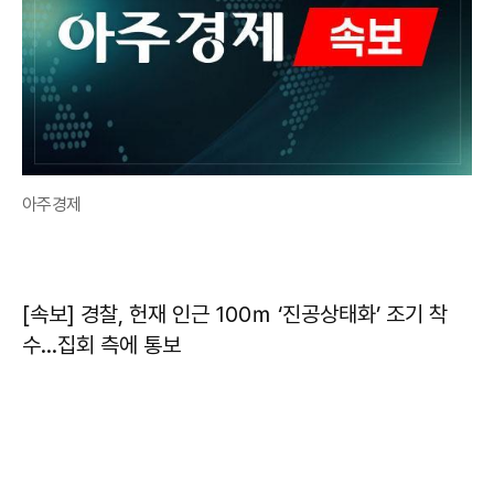
아주경제
[속보] 경찰, 헌재 인근 100ｍ ‘진공상태화’ 조기 착
수…집회 측에 통보