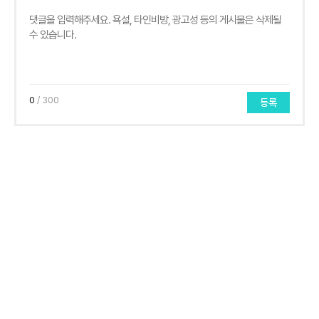
0
/ 300
등록