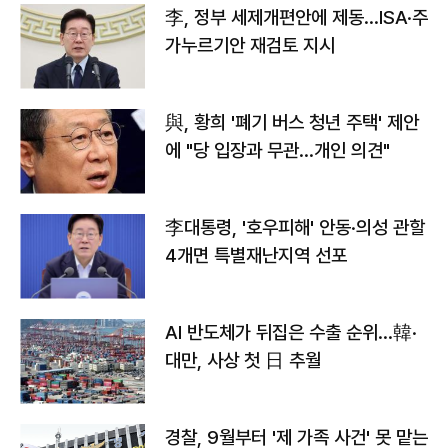
李, 정부 세제개편안에 제동…ISA·주
가누르기안 재검토 지시
與, 황희 '폐기 버스 청년 주택' 제안
에 "당 입장과 무관…개인 의견"
李대통령, '호우피해' 안동·의성 관할
4개면 특별재난지역 선포
AI 반도체가 뒤집은 수출 순위…韓·
대만, 사상 첫 日 추월
경찰, 9월부터 '제 가족 사건' 못 맡는