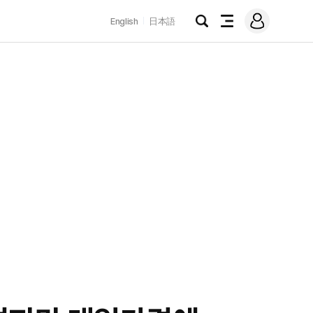
로
English
日本語
그
검
전
인
색
체
메
뉴