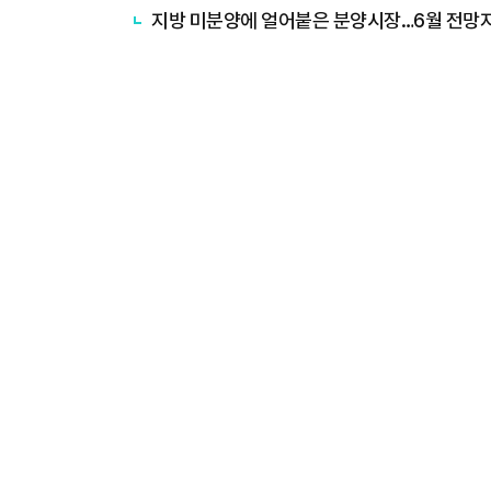
지방 미분양에 얼어붙은 분양시장…6월 전망지수