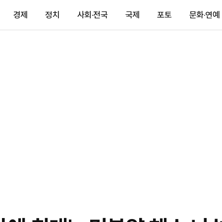
경제
정치
사회·전국
국제
포토
문화·연예