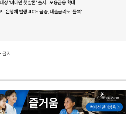
 대상 '비대면 햇살론' 출시…포용금융 확대
보…은행채 발행 40% 급증, 대출금리도 '들썩'
포 금지