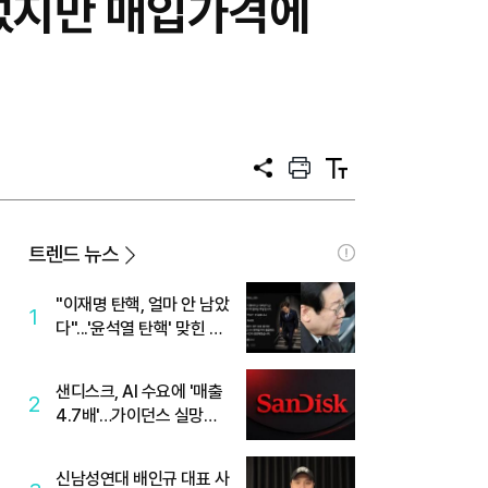
 나섰지만 매입가격에
공
프
텍
유
린
스
트
트
크
기
트렌드 뉴스
"이재명 탄핵, 얼마 안 남았
1
다"...'윤석열 탄핵' 맞힌 무
당, '성지글' 등장
샌디스크, AI 수요에 '매출
2
4.7배'…가이던스 실망에
'주가는 하락'
신남성연대 배인규 대표 사