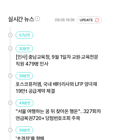
실시간 뉴스
08.06 19:38
UPDATE
57년전
30분전
[인사] 충남교육청, 9월 1일자 교원·교육전문
직원 479명 인사
39분전
포스코퓨처엠, 국내 배터리사와 LFP 양극재
19만t 공급계약 체결
49분전
"서울 여행하는 꿈 뒤 찾아온 행운"…327회차
연금복권720+ 당첨번호조회 주목
56분전
'초격차'를 향해