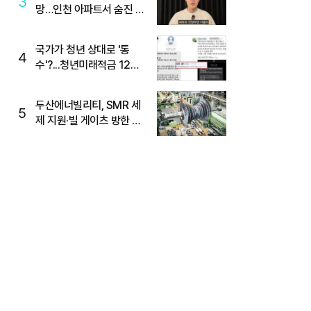
3
망…인천 아파트서 숨진 채
발견
국가가 청년 상대로 '통
4
수'?...청년미래적금 12%
준다더니 "응, 오류야"
두산에너빌리티, SMR 세
5
제 지원·빌 게이츠 방한 기
대에 5%대 강세