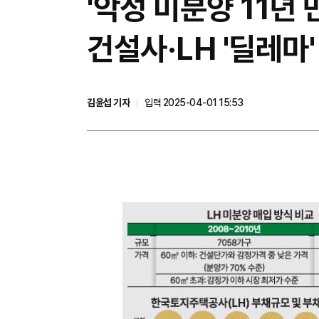
'악성 미분양 11년
건설사·LH '딜레마'
김윤섭 기자
입력 2025-04-01 15:53