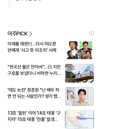
아주PICK
이재룡 재판行…다시 떠오른
연예계 '사고 후 미조치' 사례
"한국산 물은 안마셔"…日 지진
구호품 보냈더니 비하한 누리
꾼
'태도 논란' 정준원 "난 배우 하
면 안 되는 사람인가? 생각 했
다"
13호 '돌핀' 이어 14호 태풍 '구
지라'·15호 태풍 '찬홈' 발생…
현재 위치와 이동경로는?