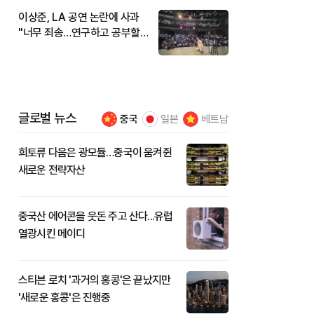
이상준, LA 공연 논란에 사과
"너무 죄송…연구하고 공부할
것"
글로벌 뉴스
중국
일본
베트남
희토류 다음은 광모듈…중국이 움켜쥔
새로운 전략자산
중국산 에어콘을 웃돈 주고 산다...유럽
열광시킨 메이디
스티븐 로치 '과거의 홍콩'은 끝났지만
'새로운 홍콩'은 진행중