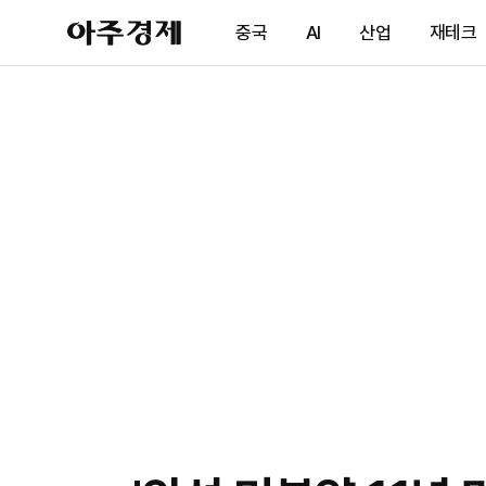
아
중국
AI
산업
재테크
주
경
제