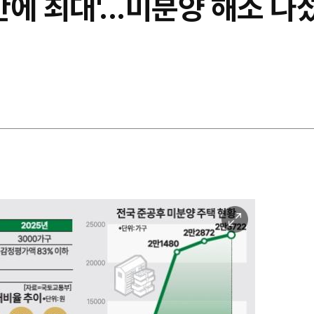
 만에 최대'...미분양 해소
이
미
지
확
대