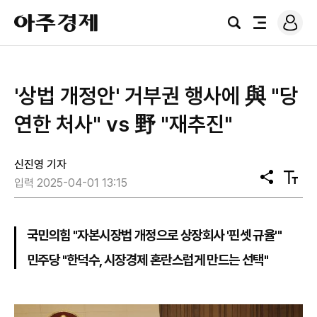
로
아
그
검
전
주
인
색
체
경
메
제
뉴
'상법 개정안' 거부권 행사에 與 "당
연한 처사" vs 野 "재추진"
신진영 기자
공
텍
입력 2025-04-01 13:15
유
스
트
크
기
국민의힘 "자본시장법 개정으로 상장회사 '핀셋 규율'"
민주당 "한덕수, 시장경제 혼란스럽게 만드는 선택"