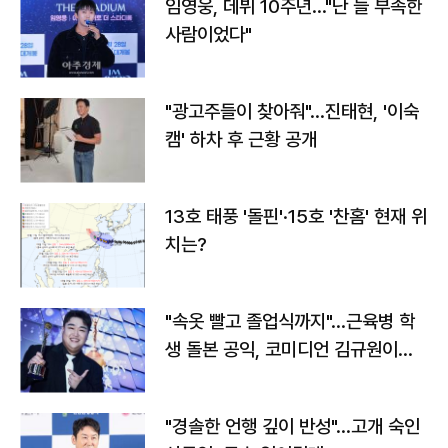
임영웅, 데뷔 10주년…"난 늘 부족한
사람이었다"
"광고주들이 찾아줘"…진태현, '이숙
캠' 하차 후 근황 공개
13호 태풍 '돌핀'·15호 '찬홈' 현재 위
치는?
"속옷 빨고 졸업식까지"…근육병 학
생 돌본 공익, 코미디언 김규원이었
다
"경솔한 언행 깊이 반성"…고개 숙인