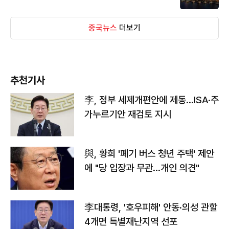
중국뉴스
더보기
추천기사
李, 정부 세제개편안에 제동…ISA·주
가누르기안 재검토 지시
與, 황희 '폐기 버스 청년 주택' 제안
에 "당 입장과 무관…개인 의견"
李대통령, '호우피해' 안동·의성 관할
4개면 특별재난지역 선포