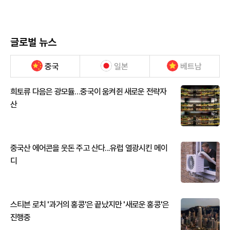
글로벌 뉴스
중국
일본
베트남
희토류 다음은 광모듈…중국이 움켜쥔 새로운 전략자
산
중국산 에어콘을 웃돈 주고 산다...유럽 열광시킨 메이
디
스티븐 로치 '과거의 홍콩'은 끝났지만 '새로운 홍콩'은
진행중