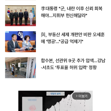
李대통령 "군, 내란 이후 신뢰 회복
해야…지휘부 헌신해달라"
與, 부동산 세제 개편안 비판 오세훈
에 '맹공'…"공급 억제기"
합수본, 선관위 9곳 추가 압색…강남
·서초도 '투표율 허위 입력' 정황
더보기
arrow_forward_ios