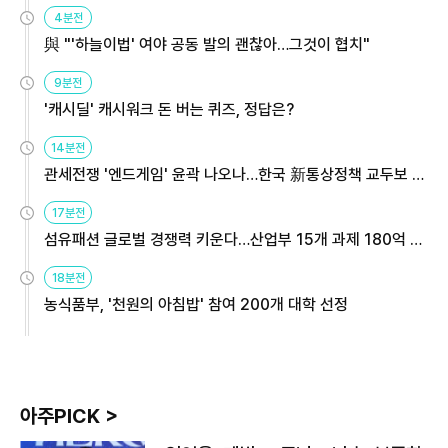
4분전
與 "'하늘이법' 여야 공동 발의 괜찮아…그것이 협치"
9분전
'캐시딜' 캐시워크 돈 버는 퀴즈, 정답은?
14분전
관세전쟁 '엔드게임' 윤곽 나오나…한국 新통상정책 교두보 활
용해야
17분전
섬유패션 글로벌 경쟁력 키운다…산업부 15개 과제 180억 지
원
18분전
농식품부, '천원의 아침밥' 참여 200개 대학 선정
아주PICK >