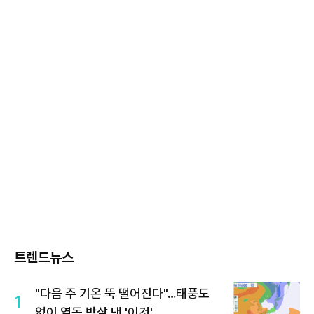
트렌드뉴스
"다음 주 기온 뚝 떨어진다"…태풍도
1
없이 열돔 박살 낸 '이것'