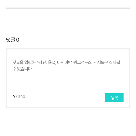
댓글
0
0
/ 300
등록