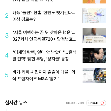
태풍 '돌핀'·'찬홈' 한반도 빗겨간다…
2
예상 경로는?
"서울 여행하는 꿈 뒤 찾아온 행운"…
3
327회차 연금복권720+ 당첨번호조
회 주목
"이재명 탄핵, 얼마 안 남았다"...'윤석
4
열 탄핵' 맞힌 무당, '성지글' 등장
버거·커피·치킨까지 줄줄이 매물…외
5
식 프랜차이즈 M&A '활기'
실시간 뉴스
08.09 02:39
UPDATE