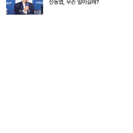
신동엽, 무슨 일이길래?