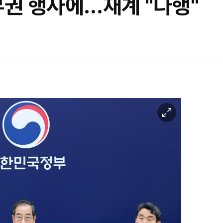
부권 행사에…재계 "다행"
이
미
지
확
대