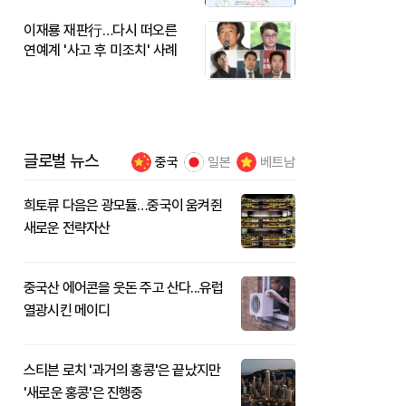
이재룡 재판行…다시 떠오른
연예계 '사고 후 미조치' 사례
글로벌 뉴스
중국
일본
베트남
희토류 다음은 광모듈…중국이 움켜쥔
새로운 전략자산
중국산 에어콘을 웃돈 주고 산다...유럽
열광시킨 메이디
스티븐 로치 '과거의 홍콩'은 끝났지만
'새로운 홍콩'은 진행중