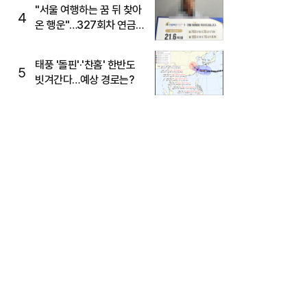
"서울 여행하는 꿈 뒤 찾아
4
온 행운"…327회차 연금
복권720+ 당첨번호조회
주목
태풍 '돌핀'·'찬홈' 한반도
5
빗겨간다…예상 경로는?