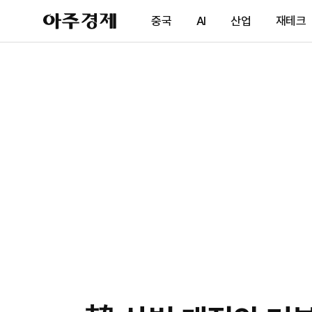
아
중국
AI
산업
재테크
주
경
제