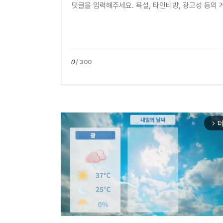
0
/ 300
더
arrow_forward_ios