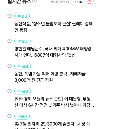
실시간 뉴스
08.07 22:38
UPDATE
10분전
농협식품, '청소년 불법도박 근절' 릴레이 캠페
인 동참
26분전
명현관 해남군수, 국내 최대 400MW 태양광
시대 연다…6807억 대형사업 '첫삽'
47분전
농협, 폭염·가뭄 피해 예방 총력...재해자금
3,000억 원 긴급 지원
47분전
[아주경제 오늘의 뉴스 종합] 이 대통령, 부동
산 대책 6시간 점검…"기존 방식 벗어나 과감
히 실행" 外
51분전
美 7월 일자리 2만3000개 줄었다…시장 예