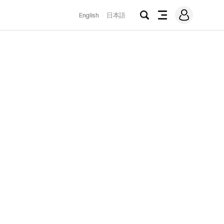
로
English
日本語
그
검
전
인
색
체
메
뉴