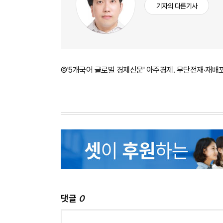
기자의 다른기사
©'5개국어 글로벌 경제신문' 아주경제. 무단전재·재배
댓글
0