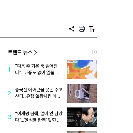
공
프
텍
유
린
스
트
트
크
기
트렌드 뉴스
"다음 주 기온 뚝 떨어진
1
다"…태풍도 없이 열돔 박
살 낸 '이것'
중국산 에어콘을 웃돈 주고
2
산다...유럽 열광시킨 메이
디
"이재명 탄핵, 얼마 안 남았
3
다"...'윤석열 탄핵' 맞힌 무
당, '성지글' 등장