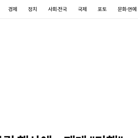
경제
정치
사회·전국
국제
포토
문화·연예