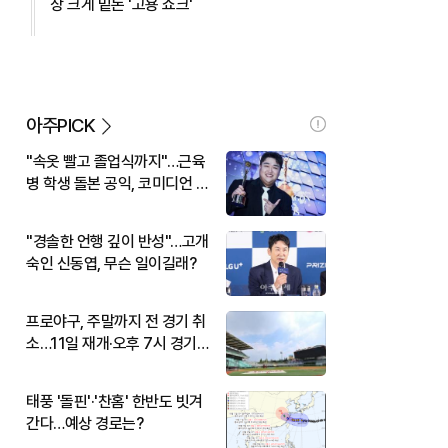
상 크게 밑돈 '고용 쇼크'
아주PICK
"속옷 빨고 졸업식까지"…근육
병 학생 돌본 공익, 코미디언 김
규원이었다
"경솔한 언행 깊이 반성"…고개
숙인 신동엽, 무슨 일이길래?
프로야구, 주말까지 전 경기 취
소…11일 재개·오후 7시 경기
시작
태풍 '돌핀'·'찬홈' 한반도 빗겨
간다…예상 경로는?