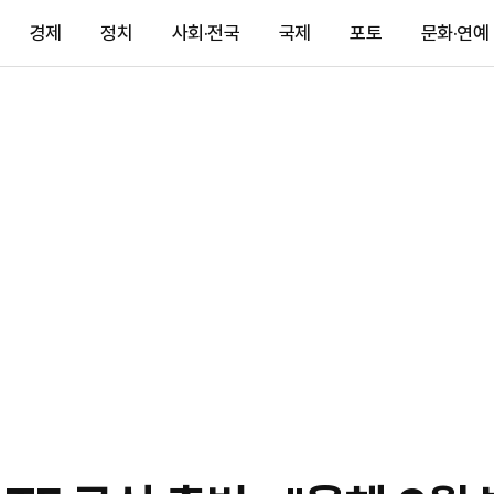
경제
정치
사회·전국
국제
포토
문화·연예