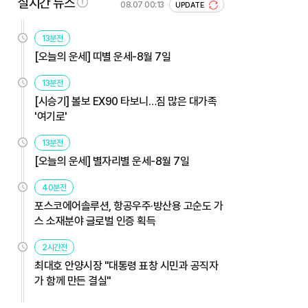
실시간 뉴스
08.07 00:13
UPDATE
13분전
[오늘의 운세] 띠별 운세-8월 7일
13분전
[시승기] 볼보 EX90 타보니…짐 많은 대가족
'여기로'
13분전
[오늘의 운세] 별자리별 운세-8월 7일
40분전
포스코에어솔루션, 항공우주·방산용 고순도 가
스 소재분야 글로벌 인증 획득
2시간전
최대호 안양시장 "대통령 표창 시민과 공직자
가 함께 만든 결실"