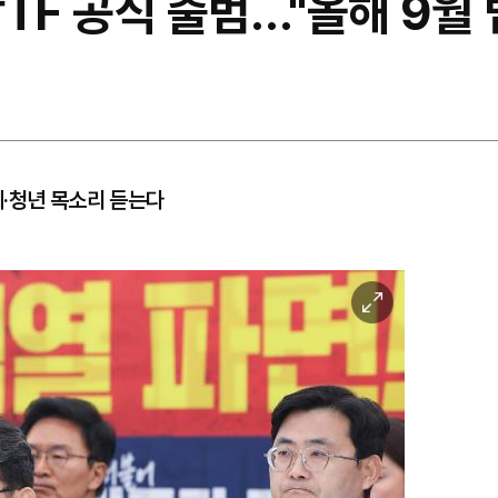
TF 공식 출범…"올해 9월 
계·청년 목소리 듣는다
이
미
지
확
대