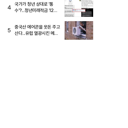
국가가 청년 상대로 '통
4
수'?...청년미래적금 12%
준다더니 "응, 오류야"
중국산 에어콘을 웃돈 주고
5
산다...유럽 열광시킨 메이
디