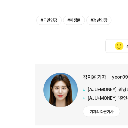
#국민연금
#이정문
#정년연장
김지윤 기자
yoon09
[AJU+MONEY] '
[AJU+MONEY] "혼
기자의 다른기사