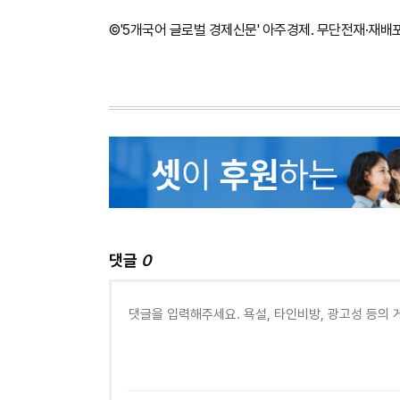
©'5개국어 글로벌 경제신문' 아주경제. 무단전재·재배
댓글
0