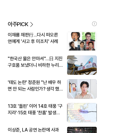
아주PICK
이재룡 재판行…다시 떠오른
연예계 '사고 후 미조치' 사례
"한국산 물은 안마셔"…日 지진
구호품 보냈더니 비하한 누리
꾼
'태도 논란' 정준원 "난 배우 하
면 안 되는 사람인가? 생각 했
다"
13호 '돌핀' 이어 14호 태풍 '구
지라'·15호 태풍 '찬홈' 발생…
현재 위치와 이동경로는?
이상준, LA 공연 논란에 사과