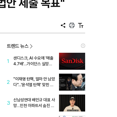
법안 제출 목표"
공
프
텍
유
린
스
트
트
크
기
트렌드 뉴스
샌디스크, AI 수요에 '매출
1
4.7배'…가이던스 실망에
'주가는 하락'
"이재명 탄핵, 얼마 안 남았
2
다"...'윤석열 탄핵' 맞힌 무
당, '성지글' 등장
신남성연대 배인규 대표 사
3
망…인천 아파트서 숨진 채
발견