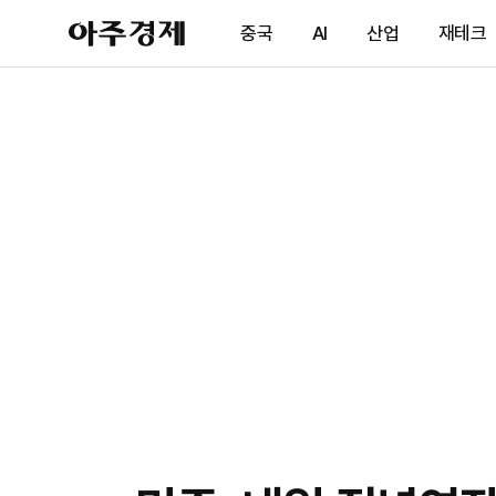
아
중국
AI
산업
재테크
주
경
제