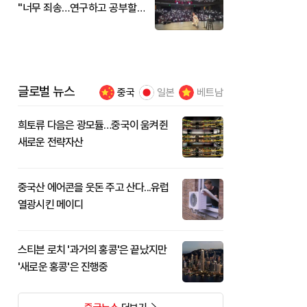
"너무 죄송…연구하고 공부할
것"
글로벌 뉴스
중국
일본
베트남
희토류 다음은 광모듈…중국이 움켜쥔
새로운 전략자산
중국산 에어콘을 웃돈 주고 산다...유럽
열광시킨 메이디
스티븐 로치 '과거의 홍콩'은 끝났지만
'새로운 홍콩'은 진행중