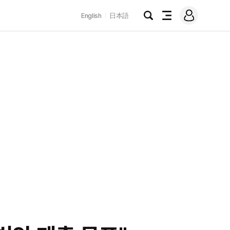
로
English
日本語
그
검
전
인
색
체
메
뉴