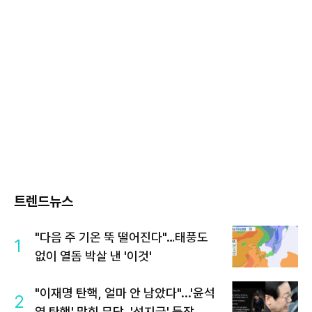
트렌드뉴스
"다음 주 기온 뚝 떨어진다"…태풍도
1
없이 열돔 박살 낸 '이것'
"이재명 탄핵, 얼마 안 남았다"...'윤석
2
열 탄핵' 맞힌 무당, '성지글' 등장