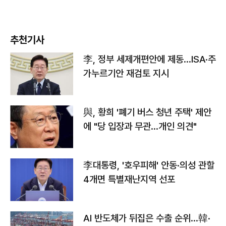
추천기사
李, 정부 세제개편안에 제동…ISA·주
가누르기안 재검토 지시
與, 황희 '폐기 버스 청년 주택' 제안
에 "당 입장과 무관…개인 의견"
李대통령, '호우피해' 안동·의성 관할
4개면 특별재난지역 선포
AI 반도체가 뒤집은 수출 순위…韓·