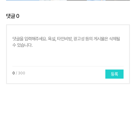
댓글
0
0
/ 300
등록