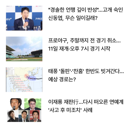
"경솔한 언행 깊이 반성"…고개 숙인
신동엽, 무슨 일이길래?
프로야구, 주말까지 전 경기 취소…
11일 재개·오후 7시 경기 시작
태풍 '돌핀'·'찬홈' 한반도 빗겨간다…
예상 경로는?
이재룡 재판行…다시 떠오른 연예계
'사고 후 미조치' 사례