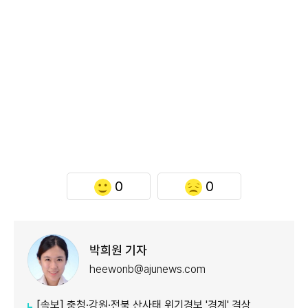
0
0
박희원 기자
heewonb@ajunews.com
[속보] 충청·강원·전북 산사태 위기경보 '경계' 격상