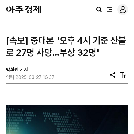
로
아
그
검
전
주
인
색
체
경
메
제
뉴
[속보] 중대본 "오후 4시 기준 산불
로 27명 사망…부상 32명"
박희원 기자
공
텍
입력 2025-03-27 16:37
유
스
트
크
기