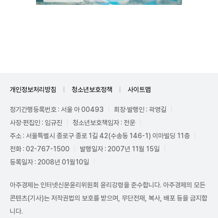
Unmute
개인정보처리방침
청소년보호정책
사이트맵
정기간행등록번호 : 서울 아 00493
회장·발행인 : 곽영길
사장·편집인 : 임규진
청소년보호책임자 : 전운
주소 : 서울특별시 종로구 종로 1길 42(수송동 146-1) 이마빌딩 11층
전화 : 02-767-1500
발행일자 : 2007년 11월 15일
등록일자 : 2008년 01월10일
아주경제는 인터넷신문윤리위원회 윤리강령을 준수합니다. 아주경제의 모든
콘텐츠(기사)는 저작권법의 보호를 받으며, 무단전재, 복사, 배포 등을 금지합
니다.