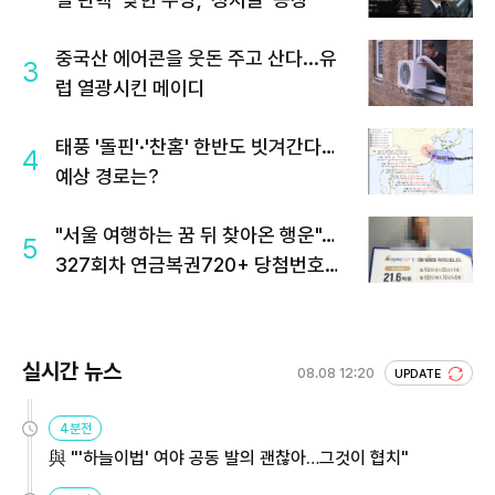
중국산 에어콘을 웃돈 주고 산다...유
3
럽 열광시킨 메이디
태풍 '돌핀'·'찬홈' 한반도 빗겨간다…
4
예상 경로는?
"서울 여행하는 꿈 뒤 찾아온 행운"…
5
327회차 연금복권720+ 당첨번호조
회 주목
실시간 뉴스
08.08 12:20
UPDATE
4분전
與 "'하늘이법' 여야 공동 발의 괜찮아…그것이 협치"