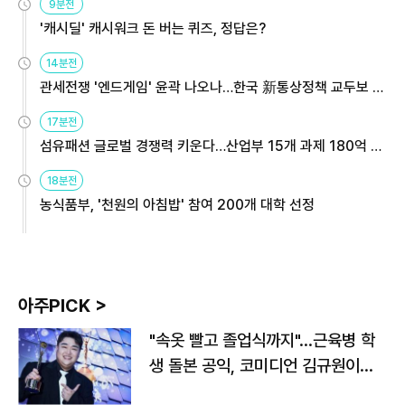
9분전
'캐시딜' 캐시워크 돈 버는 퀴즈, 정답은?
14분전
관세전쟁 '엔드게임' 윤곽 나오나…한국 新통상정책 교두보 활
용해야
17분전
섬유패션 글로벌 경쟁력 키운다…산업부 15개 과제 180억 지
원
18분전
농식품부, '천원의 아침밥' 참여 200개 대학 선정
아주PICK >
"속옷 빨고 졸업식까지"…근육병 학
생 돌본 공익, 코미디언 김규원이었
다