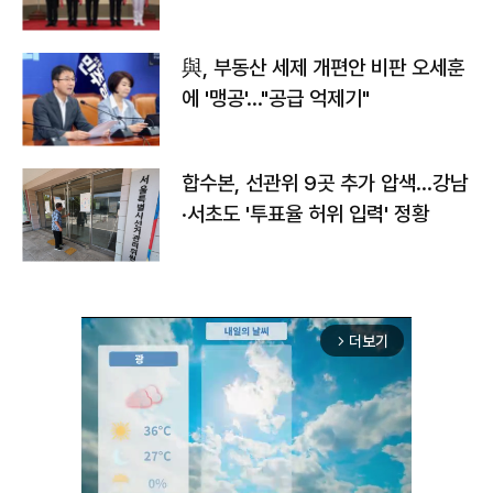
與, 부동산 세제 개편안 비판 오세훈
에 '맹공'…"공급 억제기"
합수본, 선관위 9곳 추가 압색…강남
·서초도 '투표율 허위 입력' 정황
더보기
arrow_forward_ios