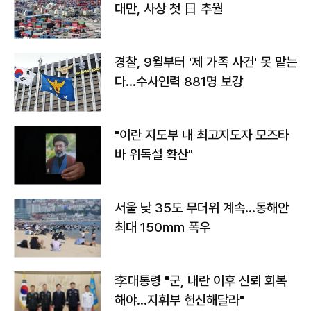
대만, 사상 첫 日 추월
경찰, 9월부터 '제 가족 사건' 못 맡는
다…수사인력 881명 보강
"이란 지도부 내 최고지도자 모즈타
바 위독설 확산"
서울 낮 35도 무더위 계속…동해안
최대 150㎜ 폭우
李대통령 "군, 내란 이후 신뢰 회복
해야…지휘부 헌신해달라"