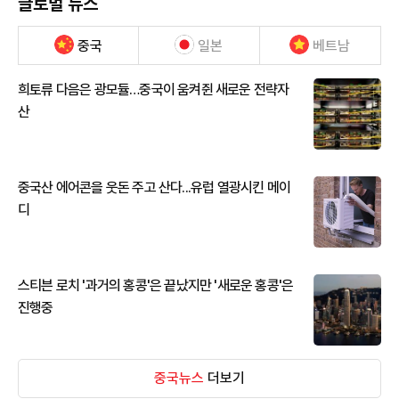
글로벌 뉴스
중국
일본
베트남
희토류 다음은 광모듈…중국이 움켜쥔 새로운 전략자
산
중국산 에어콘을 웃돈 주고 산다...유럽 열광시킨 메이
디
스티븐 로치 '과거의 홍콩'은 끝났지만 '새로운 홍콩'은
진행중
중국뉴스
더보기