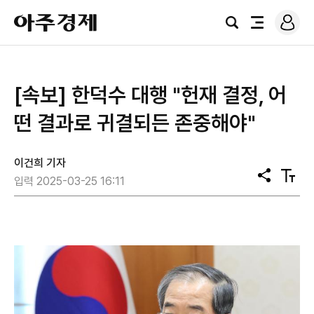
로
아
그
검
전
주
인
색
체
경
메
제
뉴
[속보] 한덕수 대행 "헌재 결정, 어
떤 결과로 귀결되든 존중해야"
이건희 기자
공
텍
입력 2025-03-25 16:11
유
스
트
크
기