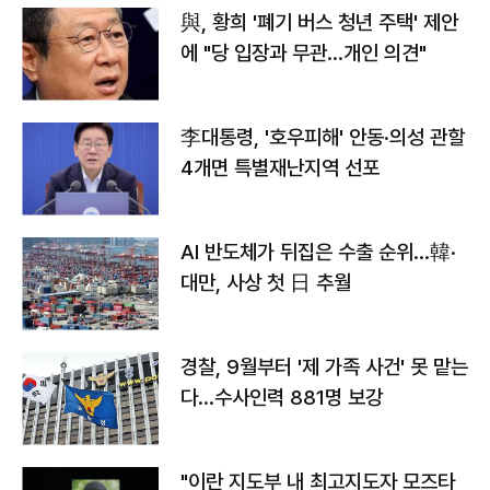
與, 황희 '폐기 버스 청년 주택' 제안
에 "당 입장과 무관…개인 의견"
李대통령, '호우피해' 안동·의성 관할
4개면 특별재난지역 선포
AI 반도체가 뒤집은 수출 순위…韓·
대만, 사상 첫 日 추월
경찰, 9월부터 '제 가족 사건' 못 맡는
다…수사인력 881명 보강
"이란 지도부 내 최고지도자 모즈타