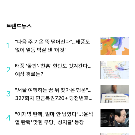
트렌드뉴스
"다음 주 기온 뚝 떨어진다"…태풍도
1
없이 열돔 박살 낸 '이것'
태풍 '돌핀'·'찬홈' 한반도 빗겨간다…
2
예상 경로는?
"서울 여행하는 꿈 뒤 찾아온 행운"…
3
327회차 연금복권720+ 당첨번호조
회 주목
"이재명 탄핵, 얼마 안 남았다"...'윤석
4
열 탄핵' 맞힌 무당, '성지글' 등장