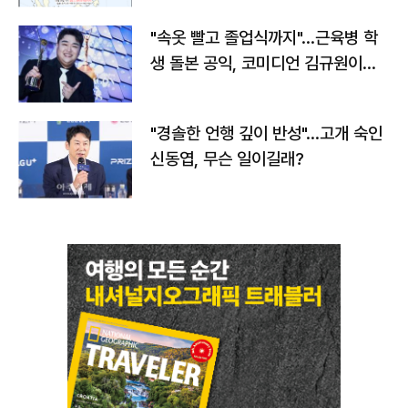
"속옷 빨고 졸업식까지"…근육병 학
생 돌본 공익, 코미디언 김규원이었
다
"경솔한 언행 깊이 반성"…고개 숙인
신동엽, 무슨 일이길래?