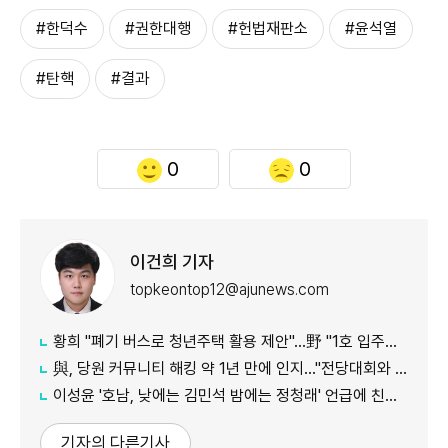
#한덕수
#권한대행
#헌법재판소
#윤석열
#탄핵
#결과
0
0
이건희 기자
topkeontop12@ajunews.com
황희 "폐기 버스로 청년주택 활용 제안"…野 "1호 입주하라"
與, 당원 커뮤니티 해킹 약 1년 만에 인지…"전당대회와 무관"
이성윤 '호남, 낮에는 김민석 밤에는 정청래' 언급에 친명계 반발…"한심한 수준"
기자의 다른기사