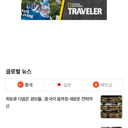
글로벌 뉴스
중국
일본
베트남
희토류 다음은 광모듈…중국이 움켜쥔 새로운 전략자
산