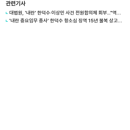
관련기사
대법원, '내란' 한덕수·이상민 사건 전원합의체 회부..."역사적 평가 필요"
'내란 중요임무 종사' 한덕수 항소심 징역 15년 불복 상고…대법 최종 판단