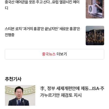
중국산 에어콘을 웃돈 주고 산다...유럽 열광시킨 메이
디
스티븐 로치 '과거의 홍콩'은 끝났지만 '새로운 홍콩'은
진행중
중국뉴스
더보기
추천기사
李, 정부 세제개편안에 제동…ISA·주
가누르기안 재검토 지시