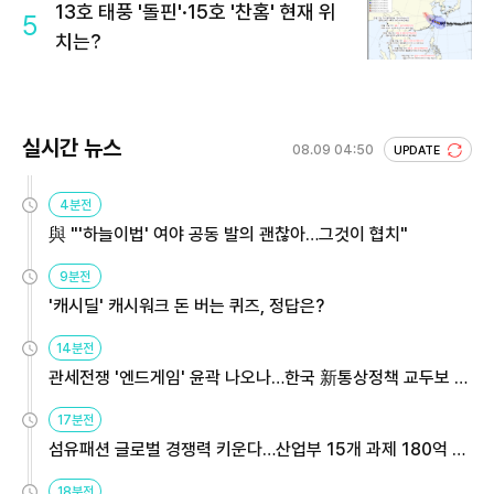
13호 태풍 '돌핀'·15호 '찬홈' 현재 위
5
치는?
실시간 뉴스
08.09 04:50
UPDATE
4분전
與 "'하늘이법' 여야 공동 발의 괜찮아…그것이 협치"
9분전
'캐시딜' 캐시워크 돈 버는 퀴즈, 정답은?
14분전
관세전쟁 '엔드게임' 윤곽 나오나…한국 新통상정책 교두보 활
용해야
17분전
섬유패션 글로벌 경쟁력 키운다…산업부 15개 과제 180억 지
원
18분전