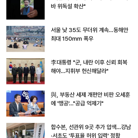
바 위독설 확산"
서울 낮 35도 무더위 계속…동해안
최대 150㎜ 폭우
李대통령 "군, 내란 이후 신뢰 회복
해야…지휘부 헌신해달라"
與, 부동산 세제 개편안 비판 오세훈
에 '맹공'…"공급 억제기"
합수본, 선관위 9곳 추가 압색…강남
·서초도 '투표율 허위 입력' 정황