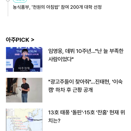
농식품부, '천원의 아침밥' 참여 200개 대학 선정
아주PICK >
임영웅, 데뷔 10주년…"난 늘 부족한
사람이었다"
"광고주들이 찾아줘"…진태현, '이숙
캠' 하차 후 근황 공개
13호 태풍 '돌핀'·15호 '찬홈' 현재 위
치는?