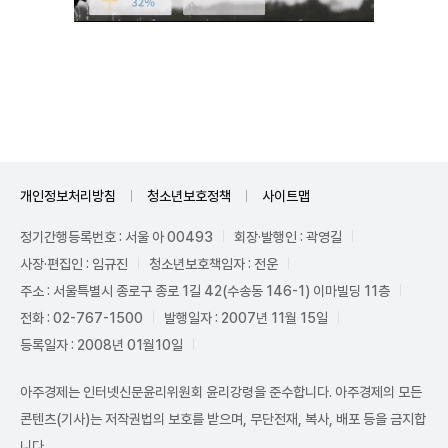
Unmute
개인정보처리방침
청소년보호정책
사이트맵
정기간행등록번호 : 서울 아 00493
회장·발행인 : 곽영길
사장·편집인 : 임규진
청소년보호책임자 : 전운
주소 : 서울특별시 종로구 종로 1길 42(수송동 146-1) 이마빌딩 11층
전화 : 02-767-1500
발행일자 : 2007년 11월 15일
등록일자 : 2008년 01월10일
아주경제는 인터넷신문윤리위원회 윤리강령을 준수합니다. 아주경제의 모든
콘텐츠(기사)는 저작권법의 보호를 받으며, 무단전재, 복사, 배포 등을 금지합
니다.