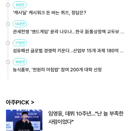
9분전
'캐시딜' 캐시워크 돈 버는 퀴즈, 정답은?
14분전
관세전쟁 '엔드게임' 윤곽 나오나…한국 新통상정책 교두보 활
용해야
17분전
섬유패션 글로벌 경쟁력 키운다…산업부 15개 과제 180억 지
원
18분전
농식품부, '천원의 아침밥' 참여 200개 대학 선정
아주PICK >
임영웅, 데뷔 10주년…"난 늘 부족한
사람이었다"