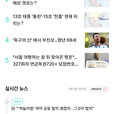
예상 경로는?
13호 태풍 '돌핀'·15호 '찬홈' 현재 위
3
치는?
4
'축구의 신' 메시 부친상…향년 68세
"서울 여행하는 꿈 뒤 찾아온 행운"…
5
327회차 연금복권720+ 당첨번호조
회 주목
실시간 뉴스
08.09 13:52
UPDATE
4분전
與 "'하늘이법' 여야 공동 발의 괜찮아…그것이 협치"