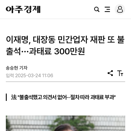
로
아
그
검
전
주
인
색
체
경
메
제
뉴
이재명, 대장동 민간업자 재판 또 불
출석···과태료 300만원
송승현 기자
공
텍
입력 2025-03-24 11:06
유
스
트
크
기
法 "불출석했고 의견서 없어···절차 따라 과태료 부과"