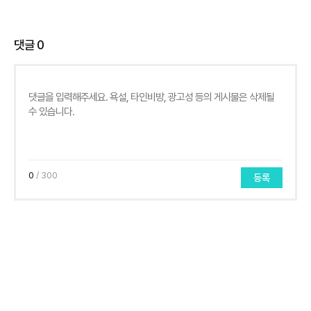
댓글
0
0
/ 300
등록