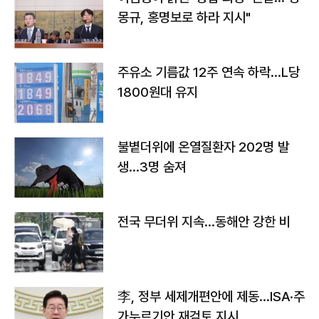
몽규, 홍명보로 하라 지시"
주유소 기름값 12주 연속 하락…L당
1800원대 유지
불볕더위에 온열질환자 202명 발
생…3명 숨져
전국 무더위 지속…동해안 강한 비
李, 정부 세제개편안에 제동…ISA·주
가누르기안 재검토 지시