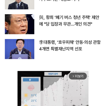
與, 황희 '폐기 버스 청년 주택' 제안
에 "당 입장과 무관…개인 의견"
李대통령, '호우피해' 안동·의성 관할
4개면 특별재난지역 선포
더보기
arrow_forward_ios