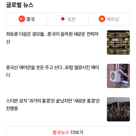
글로벌 뉴스
중국
일본
베트남
희토류 다음은 광모듈…중국이 움켜쥔 새로운 전략자
산
중국산 에어콘을 웃돈 주고 산다...유럽 열광시킨 메이
디
스티븐 로치 '과거의 홍콩'은 끝났지만 '새로운 홍콩'은
진행중
중국뉴스
더보기