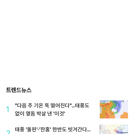
트렌드뉴스
"다음 주 기온 뚝 떨어진다"…태풍도
1
없이 열돔 박살 낸 '이것'
태풍 '돌핀'·'찬홈' 한반도 빗겨간다…
2