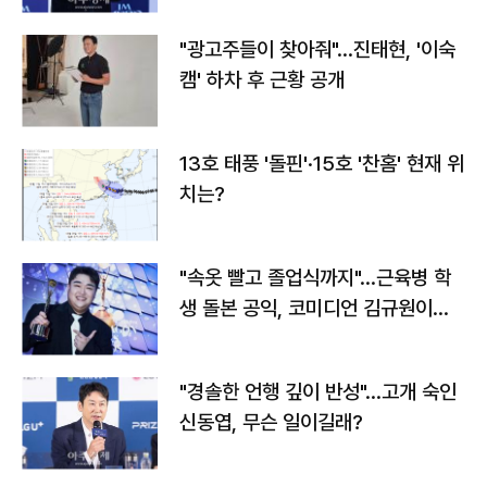
"광고주들이 찾아줘"…진태현, '이숙
캠' 하차 후 근황 공개
13호 태풍 '돌핀'·15호 '찬홈' 현재 위
치는?
"속옷 빨고 졸업식까지"…근육병 학
생 돌본 공익, 코미디언 김규원이었
다
"경솔한 언행 깊이 반성"…고개 숙인
신동엽, 무슨 일이길래?