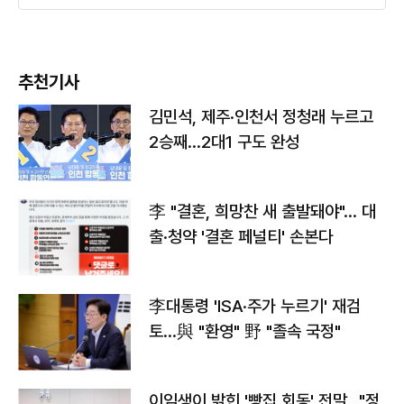
추천기사
김민석, 제주·인천서 정청래 누르고
2승째…2대1 구도 완성
李 "결혼, 희망찬 새 출발돼야"… 대
출·청약 '결혼 페널티' 손본다
李대통령 'ISA·주가 누르기' 재검
토…與 "환영" 野 "졸속 국정"
이임생이 밝힌 '빵집 회동' 전말…"정