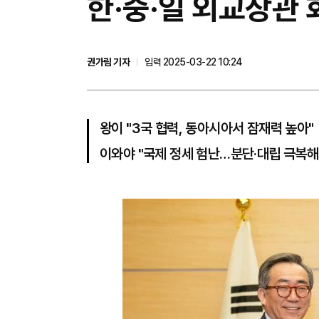
한·중·일 외교장관
권가림 기자
입력 2025-03-22 10:24
왕이 "3국 협력, 동아시아서 잠재력 높아"
이와야 "국제 정세 험난…분단·대립 극복해