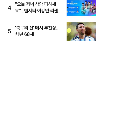
"오늘 저녁 상암 피하세
4
요"…맨시티·이강인·리센느
뜬다, 6호선 혼잡 예상
'축구의 신' 메시 부친상…
5
향년 68세