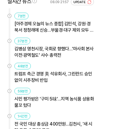
실시간 뉴스
08.09 21:57
UPDATE
7분전
[아주경제 오늘의 뉴스 종합] 김민석, 강원·경
북서 정청래에 신승…부울경·대구 제외 모두 웃
었다 外
37분전
김병삼 영천시장, 국회로 향했다…'마사회 본사
이전·광역철도' 사수 총력전
48분전
트럼프 측근 경영 美 석유회사, 그린란드 승인
없이 시추장비 반입
59분전
시민 평가받은 '구미 5味'…지역 농식품 상용화
물꼬 텄다
1시간전
전 국민 대상 총상금 400만원...김천시, '새 시