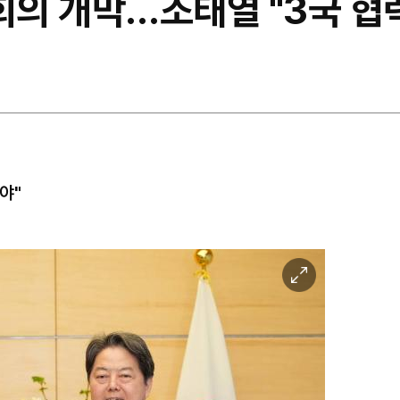
 회의 개막…조태열 "3국 
야"
이
미
지
확
대