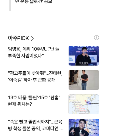
민 운동 슬로건' 공모
아주PICK
임영웅, 데뷔 10주년…"난 늘
부족한 사람이었다"
"광고주들이 찾아줘"…진태현,
'이숙캠' 하차 후 근황 공개
13호 태풍 '돌핀'·15호 '찬홈'
현재 위치는?
"속옷 빨고 졸업식까지"…근육
병 학생 돌본 공익, 코미디언 김
규원이었다