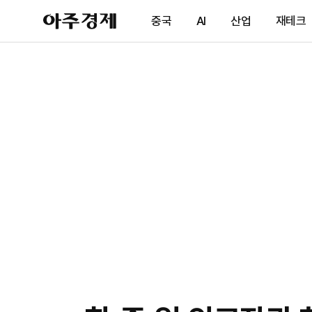
아
중국
AI
산업
재테크
주
경
제