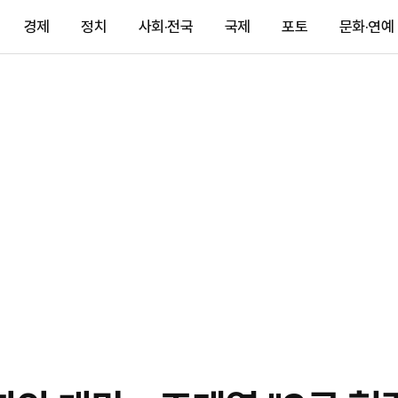
경제
정치
사회·전국
국제
포토
문화·연예