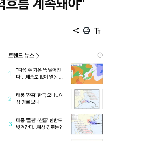
협력흐름 계속돼야"
공
프
텍
유
린
스
트
트
크
기
트렌드 뉴스
"다음 주 기온 뚝 떨어진
1
다"…태풍도 없이 열돔 박
살 낸 '이것'
태풍 '찬홈' 한국 오나…예
2
상 경로 보니
태풍 '돌핀'·'찬홈' 한반도
3
빗겨간다…예상 경로는?