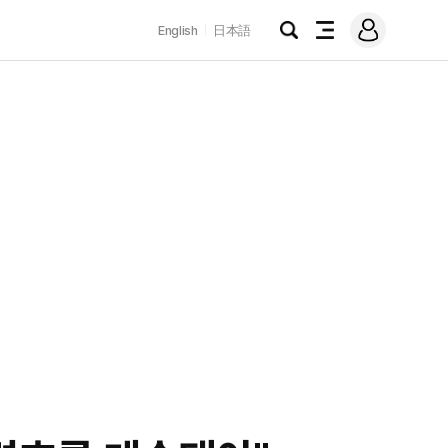
로
English
日本語
그
검
전
인
색
체
메
뉴