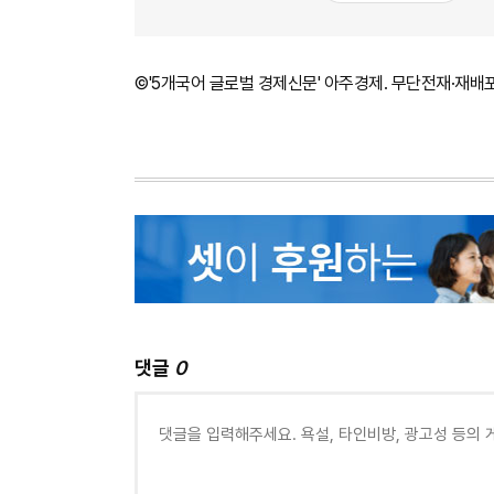
©'5개국어 글로벌 경제신문' 아주경제. 무단전재·재배
댓글
0