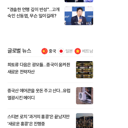
"경솔한 언행 깊이 반성"…고개
숙인 신동엽, 무슨 일이길래?
글로벌 뉴스
중국
일본
베트남
희토류 다음은 광모듈…중국이 움켜쥔
새로운 전략자산
중국산 에어콘을 웃돈 주고 산다...유럽
열광시킨 메이디
스티븐 로치 '과거의 홍콩'은 끝났지만
'새로운 홍콩'은 진행중