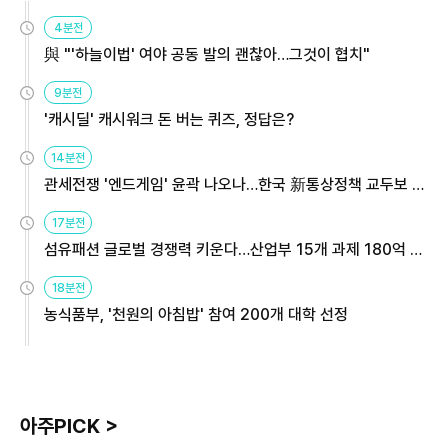
4분전
與 "'하늘이법' 여야 공동 발의 괜찮아…그것이 협치"
9분전
'캐시딜' 캐시워크 돈 버는 퀴즈, 정답은?
14분전
관세전쟁 '엔드게임' 윤곽 나오나…한국 新통상정책 교두보 활
용해야
17분전
섬유패션 글로벌 경쟁력 키운다…산업부 15개 과제 180억 지
원
18분전
농식품부, '천원의 아침밥' 참여 200개 대학 선정
아주PICK >