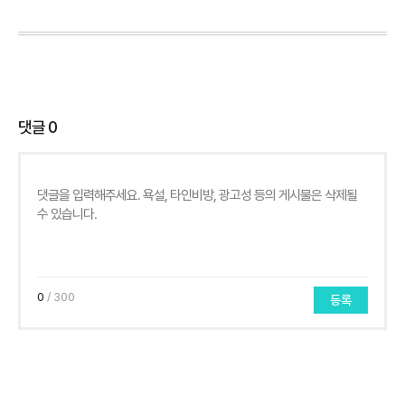
댓글
0
0
/ 300
등록