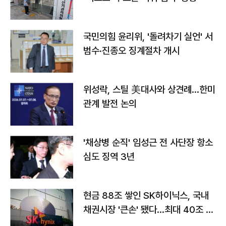
국민의힘 윤리위, '돌려차기 실언' 서
범수·진종오 징계절차 개시
위성락, 스틸 美대사와 상견례…한미
관계 발전 논의
'채상병 순직' 임성근 전 사단장 항소
심도 징역 3년
현금 88조 쌓인 SK하이닉스, 국내
채권시장 '큰손' 됐다…최대 40조 투
자