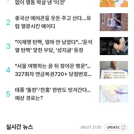
없이 열돔 박살 낸 '이것'
중국산 에어콘을 웃돈 주고 산다...유
2
럽 열광시킨 메이디
"이재명 탄핵, 얼마 안 남았다"...'윤석
3
열 탄핵' 맞힌 무당, '성지글' 등장
"서울 여행하는 꿈 뒤 찾아온 행운"…
4
327회차 연금복권720+ 당첨번호조
회 주목
태풍 '돌핀'·'찬홈' 한반도 빗겨간다…
5
예상 경로는?
실시간 뉴스
08.07 21:35
UPDATE