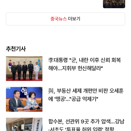
중국뉴스
더보기
추천기사
李대통령 "군, 내란 이후 신뢰 회복
해야…지휘부 헌신해달라"
與, 부동산 세제 개편안 비판 오세훈
에 '맹공'…"공급 억제기"
합수본, 선관위 9곳 추가 압색…강남
·서초도 '투표율 허위 입력' 정황