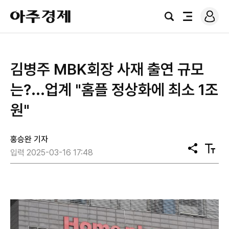
로
아
그
검
전
주
인
색
체
경
메
제
뉴
김병주 MBK회장 사재 출연 규모
는?...업계 "홈플 정상화에 최소 1조
원"
홍승완 기자
공
텍
입력 2025-03-16 17:48
유
스
트
크
기