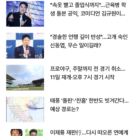
"속옷 빨고 졸업식까지"…근육병 학
생 돌본 공익, 코미디언 김규원이었
다
"경솔한 언행 깊이 반성"…고개 숙인
신동엽, 무슨 일이길래?
프로야구, 주말까지 전 경기 취소…
11일 재개·오후 7시 경기 시작
태풍 '돌핀'·'찬홈' 한반도 빗겨간다…
예상 경로는?
이재룡 재판行…다시 떠오른 연예계