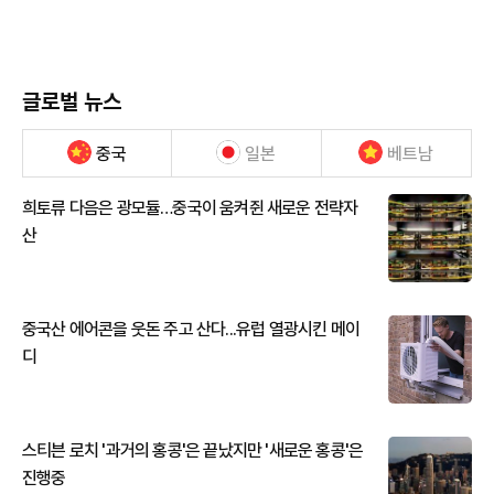
글로벌 뉴스
중국
일본
베트남
희토류 다음은 광모듈…중국이 움켜쥔 새로운 전략자
산
중국산 에어콘을 웃돈 주고 산다...유럽 열광시킨 메이
디
스티븐 로치 '과거의 홍콩'은 끝났지만 '새로운 홍콩'은
진행중