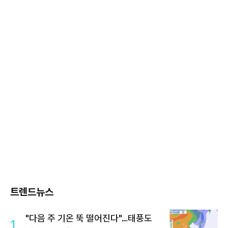
트렌드뉴스
"다음 주 기온 뚝 떨어진다"…태풍도
1