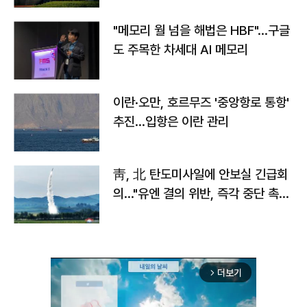
"메모리 월 넘을 해법은 HBF"…구글
도 주목한 차세대 AI 메모리
이란·오만, 호르무즈 '중앙항로 통항'
추진…입항은 이란 관리
靑, 北 탄도미사일에 안보실 긴급회
의…"유엔 결의 위반, 즉각 중단 촉
구"
더보기
arrow_forward_ios