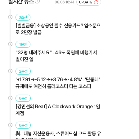
실시간 뉴스
08.06 16:41
UPDATE
3초전
[별별금융] 소상공인 필수 신용카드? 입소문으
로 2만장 발급
1분전
"32명 내려주세요"…46도 폭염에 비행기서
벌어진 일
2분전
'+17.91→-5.12→+3.76→-4.8%'…'단종레'
규제에도 여전히 롤러코스터 타는 코스피
6분전
[강민선의 Beat] A Clockwork Orange : 임
계점
6분전
與 "대형 자산운용사, 스튜어드십 코드 활동 유