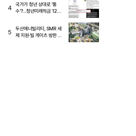
국가가 청년 상대로 '통
4
수'?...청년미래적금 12%
준다더니 "응, 오류야"
두산에너빌리티, SMR 세
5
제 지원·빌 게이츠 방한 기
대에 5%대 강세