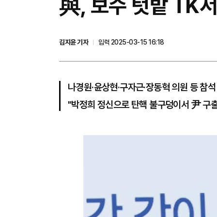
與, 보수 텃밭 TK
김지윤 기자
입력 2025-03-15 16:18
나경원·윤상현·구자근·장동혁 의원 등 참석
"박정희 정신으로 탄핵 불구덩이서 尹 구출