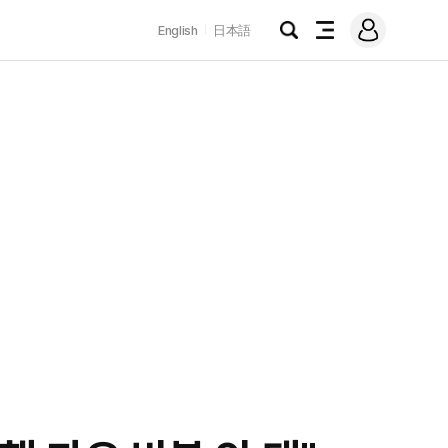
로
English
日本語
그
검
전
인
색
체
메
뉴