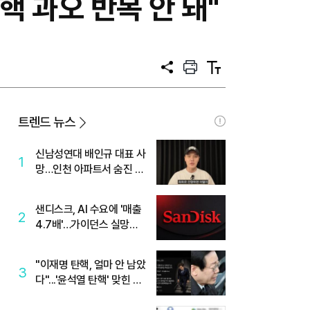
핵 과오 반복 안 돼"
공
프
텍
유
린
스
트
트
크
기
트렌드 뉴스
신남성연대 배인규 대표 사
1
망…인천 아파트서 숨진 채
발견
샌디스크, AI 수요에 '매출
2
4.7배'…가이던스 실망에
'주가는 하락'
"이재명 탄핵, 얼마 안 남았
3
다"...'윤석열 탄핵' 맞힌 무
당, '성지글' 등장