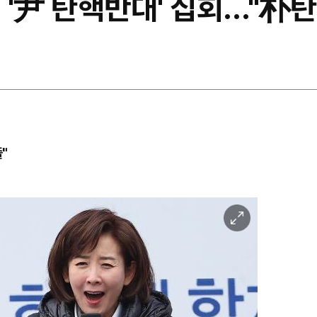
서 '尹 탄핵반대' 집회…"朴탄
"
이
미
지
확
대