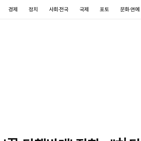
경제
정치
사회·전국
국제
포토
문화·연예