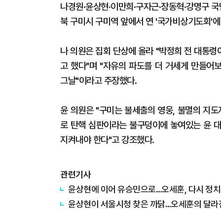
나경원·윤상현·이만희·구자근·장동혁·강명구 국
북 구미시 구미역 앞에서 연 '국가비상기도회'에
나 의원은 집회 단상에 올라 "박정희 전 대통령
고 했다"며 "자유의 파도를 더 거세게 만들어
그날"이라고 주장했다.
윤 의원은 "구미는 불세출의 영웅, 불멸의 지
로 탄핵 심판이라는 불구덩이에 놓여있는 윤 
지켜내야 한다"고 강조했다.
관련기사
윤상현에 이어 유승민으로…오세훈, 다시 정
윤상현이 서울시청 찾은 까닭…오세훈의 달라