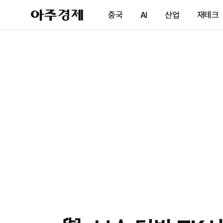
아
중국
AI
산업
재테크
주
경
제