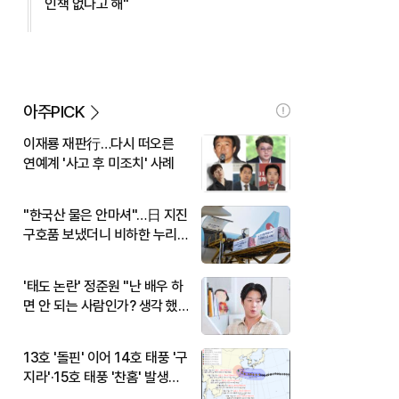
인책 없다고 해"
아주PICK
이재룡 재판行…다시 떠오른
연예계 '사고 후 미조치' 사례
"한국산 물은 안마셔"…日 지진
구호품 보냈더니 비하한 누리
꾼
'태도 논란' 정준원 "난 배우 하
면 안 되는 사람인가? 생각 했
다"
13호 '돌핀' 이어 14호 태풍 '구
지라'·15호 태풍 '찬홈' 발생…
현재 위치와 이동경로는?