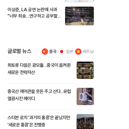
이상준, LA 공연 논란에 사과
"너무 죄송…연구하고 공부할
것"
글로벌 뉴스
중국
일본
베트남
희토류 다음은 광모듈…중국이 움켜쥔
새로운 전략자산
중국산 에어콘을 웃돈 주고 산다...유럽
열광시킨 메이디
스티븐 로치 '과거의 홍콩'은 끝났지만
'새로운 홍콩'은 진행중