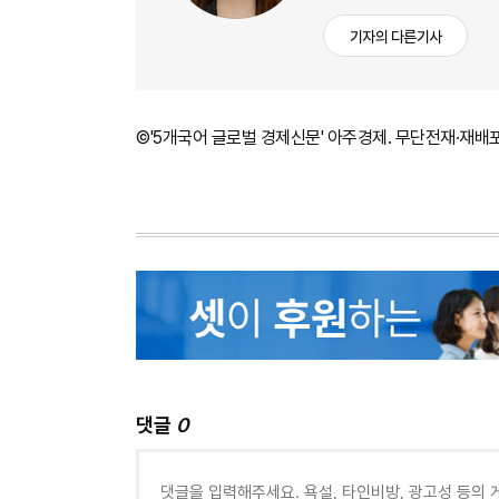
기자의 다른기사
©'5개국어 글로벌 경제신문' 아주경제. 무단전재·재배
댓글
0