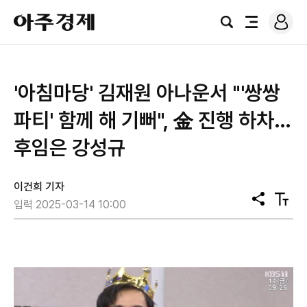
로
아
그
검
전
주
인
색
체
경
메
제
뉴
'아침마당' 김재원 아나운서 "'쌍쌍
파티' 함께 해 기뻐", 金 진행 하차…
후임은 강성규
이건희 기자
공
텍
입력 2025-03-14 10:00
유
스
트
크
기