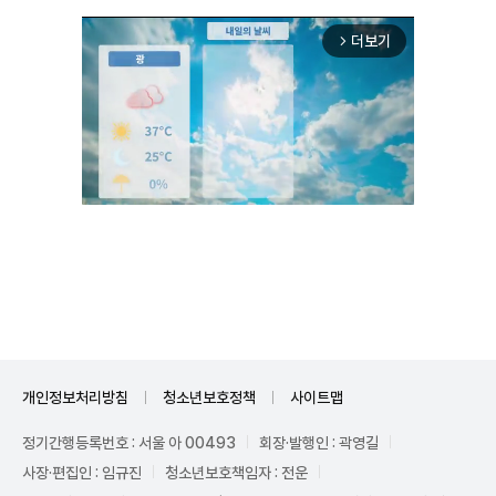
더보기
arrow_forward_ios
Unmute
개인정보처리방침
청소년보호정책
사이트맵
정기간행등록번호 : 서울 아 00493
회장·발행인 : 곽영길
사장·편집인 : 임규진
청소년보호책임자 : 전운