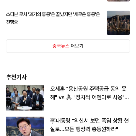
스티븐 로치 '과거의 홍콩'은 끝났지만 '새로운 홍콩'은
진행중
중국뉴스
더보기
추천기사
오세훈 "용산공원 주택공급 동의 못
해" vs 與 "정치적 어젠다로 사용"
맞불
李대통령 "외신서 보던 폭염 상황 현
실로…모든 행정력 총동원하라"