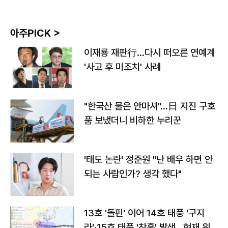
아주PICK >
이재룡 재판行…다시 떠오른 연예계
'사고 후 미조치' 사례
"한국산 물은 안마셔"…日 지진 구호
품 보냈더니 비하한 누리꾼
'태도 논란' 정준원 "난 배우 하면 안
되는 사람인가? 생각 했다"
13호 '돌핀' 이어 14호 태풍 '구지
라'·15호 태풍 '찬홈' 발생…현재 위