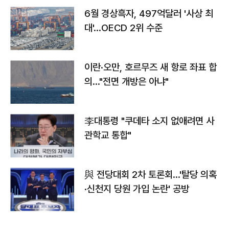
6월 경상흑자, 497억달러 '사상 최
대'…OECD 2위 수준
이란·오만, 호르무즈 새 항로 좌표 합
의…"전면 개방은 아냐"
李대통령 "쿠데타 소지 없애려면 사
관학교 통합"
與 전당대회 2차 토론회…'탈당 의혹
·신천지 당원 가입 논란' 공방