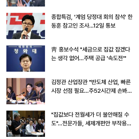
종합특검, '계엄 당정대 회의 참석' 한
동훈 참고인 조사...12일 통보
靑 홍보수석 "세금으로 집값 잡겠다
는 생각 없어…주택 공급 '속도전'"
김정관 산업장관 "반도체 산업, 빠른
시장 선점 필요…주52시간제 손봐
야"
"집값보다 전월세가 더 불안해질 수
도"…전문가들, 세제개편안 부작용
우려