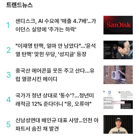
트렌드뉴스
샌디스크, AI 수요에 '매출 4.7배'…가
1
이던스 실망에 '주가는 하락'
"이재명 탄핵, 얼마 안 남았다"...'윤석
2
열 탄핵' 맞힌 무당, '성지글' 등장
중국산 에어콘을 웃돈 주고 산다...유
3
럽 열광시킨 메이디
국가가 청년 상대로 '통수'?...청년미
4
래적금 12% 준다더니 "응, 오류야"
신남성연대 배인규 대표 사망…인천 아
5
파트서 숨진 채 발견