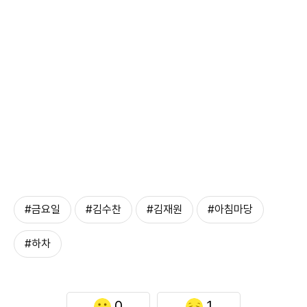
#금요일
#김수찬
#김재원
#아침마당
#하차
0
1