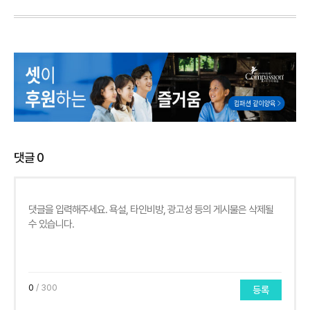
댓글
0
0
/ 300
등록