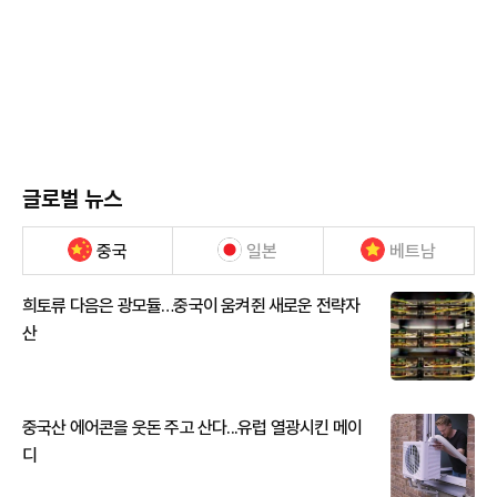
글로벌 뉴스
중국
일본
베트남
희토류 다음은 광모듈…중국이 움켜쥔 새로운 전략자
산
중국산 에어콘을 웃돈 주고 산다...유럽 열광시킨 메이
디