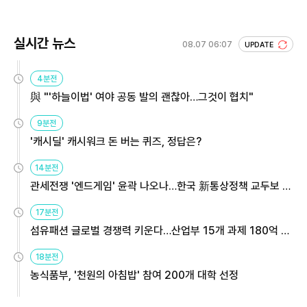
실시간 뉴스
08.07 06:07
UPDATE
4분전
與 "'하늘이법' 여야 공동 발의 괜찮아…그것이 협치"
9분전
'캐시딜' 캐시워크 돈 버는 퀴즈, 정답은?
14분전
관세전쟁 '엔드게임' 윤곽 나오나…한국 新통상정책 교두보 활
용해야
17분전
섬유패션 글로벌 경쟁력 키운다…산업부 15개 과제 180억 지
원
18분전
농식품부, '천원의 아침밥' 참여 200개 대학 선정