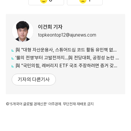
이건희 기자
topkeontop12@ajunews.com
與 "대형 자산운용사, 스튜어드십 코드 활동 유인책 없다고 해"
'룰의 전쟁'부터 고발전까지…與 전당대회, 공정성 논란 계속
​​​​​​​與 "국민의힘, 레버리지 ETF 국조 주장하려면 증거 갖고 와야"
기자의 다른기사
©'5개국어 글로벌 경제신문' 아주경제. 무단전재·재배포 금지