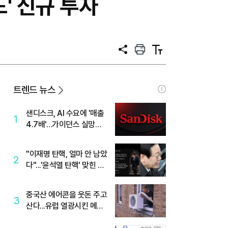
드' 신규 투자
공
프
텍
유
린
스
트
트
크
기
트렌드 뉴스
샌디스크, AI 수요에 '매출
1
4.7배'…가이던스 실망에
'주가는 하락'
"이재명 탄핵, 얼마 안 남았
2
다"...'윤석열 탄핵' 맞힌 무
당, '성지글' 등장
중국산 에어콘을 웃돈 주고
3
산다...유럽 열광시킨 메이
디