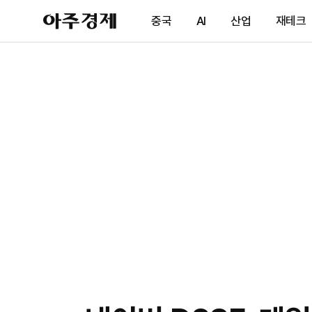
아
중국
AI
산업
재테크
주
경
제