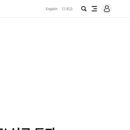
로
English
日本語
그
검
전
인
색
체
메
뉴