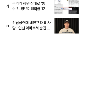
국가가 청년 상대로 '통
4
수'?...청년미래적금 12%
준다더니 "응, 오류야"
신남성연대 배인규 대표 사
5
망…인천 아파트서 숨진 채
발견