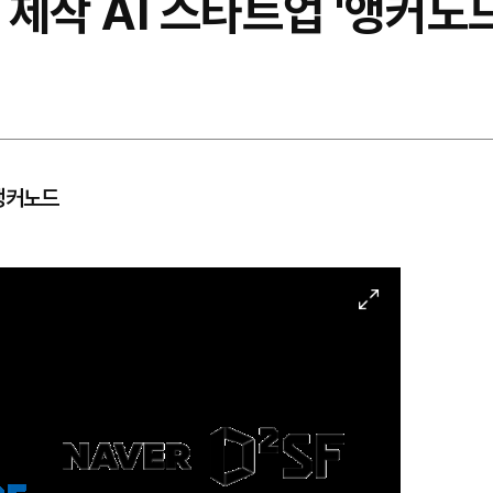
 제작 AI 스타트업 '앵커노
 앵커노드
이
미
지
확
대