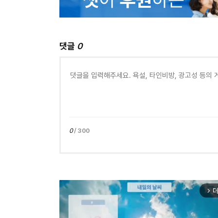
댓글
0
0
/ 300
더
arrow_forward_ios