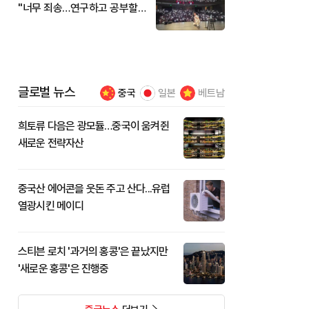
"너무 죄송…연구하고 공부할
것"
글로벌 뉴스
중국
일본
베트남
희토류 다음은 광모듈…중국이 움켜쥔
새로운 전략자산
중국산 에어콘을 웃돈 주고 산다...유럽
열광시킨 메이디
스티븐 로치 '과거의 홍콩'은 끝났지만
'새로운 홍콩'은 진행중