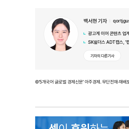
백서현 기자
qortjg
광고계 이어 콘텐츠 업계
SK쉴더스 ADT캡스, 
기자의 다른기사
©'5개국어 글로벌 경제신문' 아주경제. 무단전재·재배