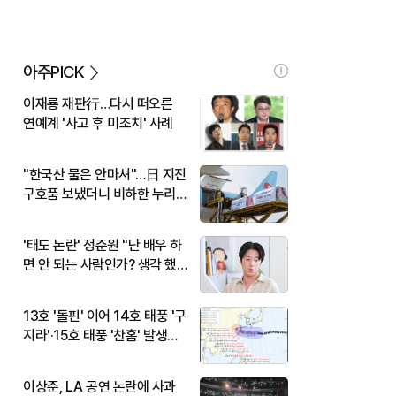
아주PICK
이재룡 재판行…다시 떠오른
연예계 '사고 후 미조치' 사례
"한국산 물은 안마셔"…日 지진
구호품 보냈더니 비하한 누리
꾼
'태도 논란' 정준원 "난 배우 하
면 안 되는 사람인가? 생각 했
다"
13호 '돌핀' 이어 14호 태풍 '구
지라'·15호 태풍 '찬홈' 발생…
현재 위치와 이동경로는?
이상준, LA 공연 논란에 사과