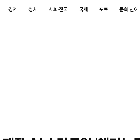
경제
정치
사회·전국
국제
포토
문화·연예