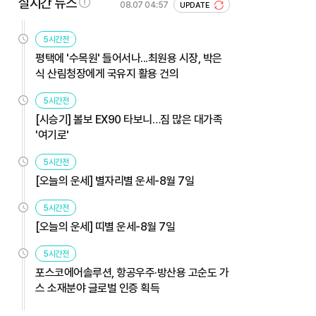
실시간 뉴스
08.07 04:57
UPDATE
5시간전
평택에 '수목원' 들어서나...최원용 시장, 박은
식 산림청장에게 국유지 활용 건의
5시간전
[시승기] 볼보 EX90 타보니…짐 많은 대가족
'여기로'
5시간전
[오늘의 운세] 별자리별 운세-8월 7일
5시간전
[오늘의 운세] 띠별 운세-8월 7일
5시간전
포스코에어솔루션, 항공우주·방산용 고순도 가
스 소재분야 글로벌 인증 획득