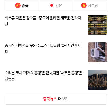
중국
일본
베트남
희토류 다음은 광모듈…중국이 움켜쥔 새로운 전략자
산
중국산 에어콘을 웃돈 주고 산다...유럽 열광시킨 메이
디
스티븐 로치 '과거의 홍콩'은 끝났지만 '새로운 홍콩'은
진행중
중국뉴스
더보기