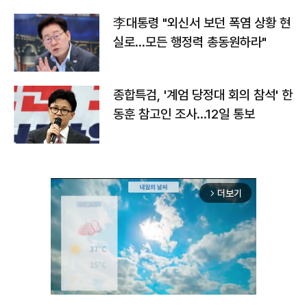
李대통령 "외신서 보던 폭염 상황 현
실로…모든 행정력 총동원하라"
종합특검, '계엄 당정대 회의 참석' 한
동훈 참고인 조사...12일 통보
더보기
arrow_forward_ios