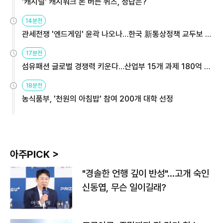
'캐시딜' 캐시워크 돈 버는 퀴즈, 정답은?
14분전
관세전쟁 '엔드게임' 윤곽 나오나…한국 新통상정책 교두보 활
용해야
17분전
섬유패션 글로벌 경쟁력 키운다…산업부 15개 과제 180억 지
원
18분전
농식품부, '천원의 아침밥' 참여 200개 대학 선정
아주PICK >
"경솔한 언행 깊이 반성"…고개 숙인
신동엽, 무슨 일이길래?