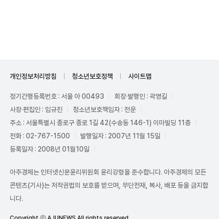
Unmute
개인정보처리방침
청소년보호정책
사이트맵
정기간행등록번호 : 서울 아 00493
회장·발행인 : 곽영길
사장·편집인 : 임규진
청소년보호책임자 : 전운
주소 : 서울특별시 종로구 종로 1길 42(수송동 146-1) 이마빌딩 11층
전화 : 02-767-1500
발행일자 : 2007년 11월 15일
등록일자 : 2008년 01월10일
아주경제는 인터넷신문윤리위원회 윤리강령을 준수합니다. 아주경제의 모든
콘텐츠(기사)는 저작권법의 보호를 받으며, 무단전재, 복사, 배포 등을 금지합
니다.
Copyright ⓒ AJUNEWS All rights reserved.