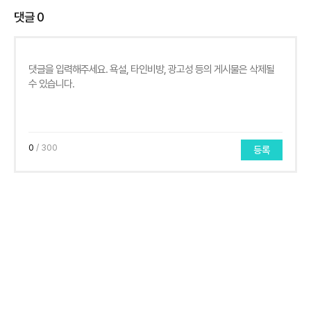
댓글
0
0
/ 300
등록