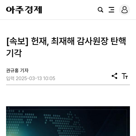
로
아
그
검
전
주
인
색
체
경
메
제
뉴
[속보] 헌재, 최재해 감사원장 탄핵
기각
권규홍 기자
공
텍
입력 2025-03-13 10:05
유
스
트
크
기