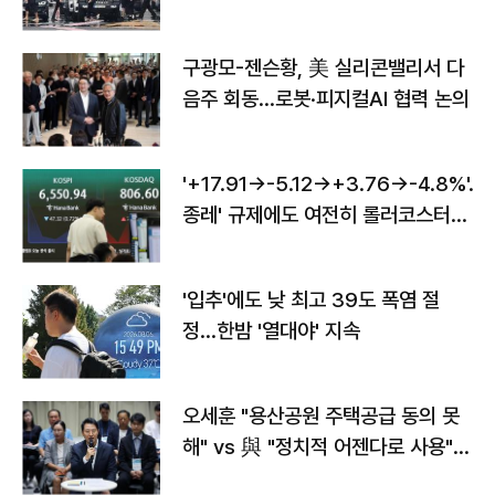
구광모-젠슨황, 美 실리콘밸리서 다
음주 회동…로봇·피지컬AI 협력 논의
'+17.91→-5.12→+3.76→-4.8%'…'
종레' 규제에도 여전히 롤러코스터
타는 코스피
'입추'에도 낮 최고 39도 폭염 절
정…한밤 '열대야' 지속
오세훈 "용산공원 주택공급 동의 못
해" vs 與 "정치적 어젠다로 사용"
맞불