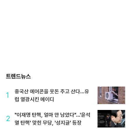
트렌드뉴스
중국산 에어콘을 웃돈 주고 산다...유
1
럽 열광시킨 메이디
"이재명 탄핵, 얼마 안 남았다"...'윤석
2
열 탄핵' 맞힌 무당, '성지글' 등장