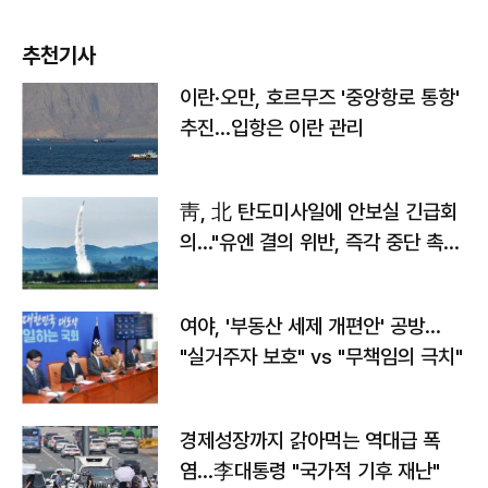
추천기사
이란·오만, 호르무즈 '중앙항로 통항'
추진…입항은 이란 관리
靑, 北 탄도미사일에 안보실 긴급회
의…"유엔 결의 위반, 즉각 중단 촉
구"
여야, '부동산 세제 개편안' 공방…
"실거주자 보호" vs "무책임의 극치"
경제성장까지 갉아먹는 역대급 폭
염…李대통령 "국가적 기후 재난"