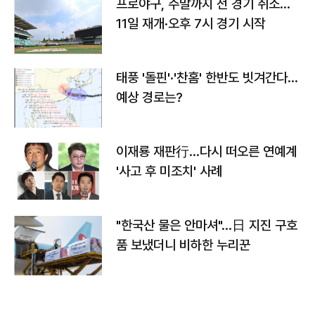
프로야구, 주말까지 전 경기 취소…
11일 재개·오후 7시 경기 시작
태풍 '돌핀'·'찬홈' 한반도 빗겨간다…
예상 경로는?
이재룡 재판行…다시 떠오른 연예계
'사고 후 미조치' 사례
"한국산 물은 안마셔"…日 지진 구호
품 보냈더니 비하한 누리꾼