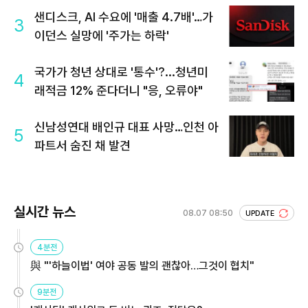
샌디스크, AI 수요에 '매출 4.7배'…가
3
이던스 실망에 '주가는 하락'
국가가 청년 상대로 '통수'?...청년미
4
래적금 12% 준다더니 "응, 오류야"
신남성연대 배인규 대표 사망…인천 아
5
파트서 숨진 채 발견
실시간 뉴스
08.07 08:50
UPDATE
4분전
與 "'하늘이법' 여야 공동 발의 괜찮아…그것이 협치"
9분전