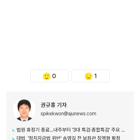
0
1
권규홍 기자
spikekwon@ajunews.com
법원 휴정기 종료...내주부터 '3대 특검·종합특검' 주요 재판 속도
대법, '정치자금법 위반' 송영길 전 보좌관 징역형 확정