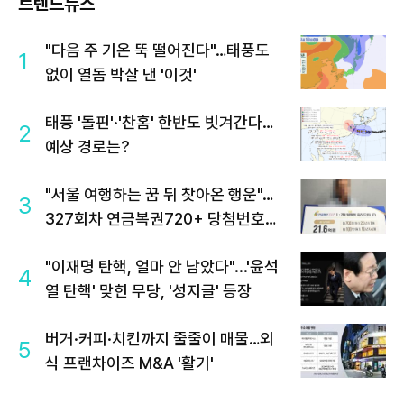
트렌드뉴스
"다음 주 기온 뚝 떨어진다"…태풍도
1
없이 열돔 박살 낸 '이것'
태풍 '돌핀'·'찬홈' 한반도 빗겨간다…
2
예상 경로는?
"서울 여행하는 꿈 뒤 찾아온 행운"…
3
327회차 연금복권720+ 당첨번호조
회 주목
"이재명 탄핵, 얼마 안 남았다"...'윤석
4
열 탄핵' 맞힌 무당, '성지글' 등장
버거·커피·치킨까지 줄줄이 매물…외
5
식 프랜차이즈 M&A '활기'