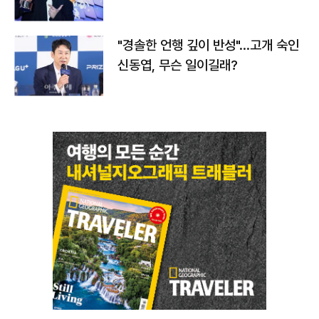
다
"경솔한 언행 깊이 반성"…고개 숙인
신동엽, 무슨 일이길래?