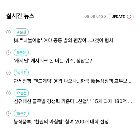
실시간 뉴스
08.09 01:30
UPDATE
4분전
與 "'하늘이법' 여야 공동 발의 괜찮아…그것이 협치"
9분전
'캐시딜' 캐시워크 돈 버는 퀴즈, 정답은?
14분전
관세전쟁 '엔드게임' 윤곽 나오나…한국 新통상정책 교두보 활
용해야
17분전
섬유패션 글로벌 경쟁력 키운다…산업부 15개 과제 180억 지
원
18분전
농식품부, '천원의 아침밥' 참여 200개 대학 선정