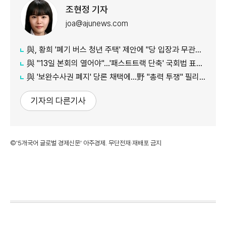
조현정 기자
joa@ajunews.com
與, 황희 '폐기 버스 청년 주택' 제안에 "당 입장과 무관…개인 의견"
與 "13일 본회의 열어야"…'패스트트랙 단축' 국회법 표결 추진
與 '보완수사권 폐지' 당론 채택에…野 "총력 투쟁" 필리버스터 예고
기자의 다른기사
©'5개국어 글로벌 경제신문' 아주경제. 무단전재·재배포 금지