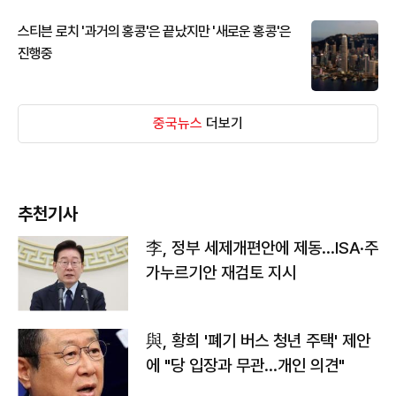
스티븐 로치 '과거의 홍콩'은 끝났지만 '새로운 홍콩'은
진행중
중국뉴스
더보기
추천기사
李, 정부 세제개편안에 제동…ISA·주
가누르기안 재검토 지시
與, 황희 '폐기 버스 청년 주택' 제안
에 "당 입장과 무관…개인 의견"