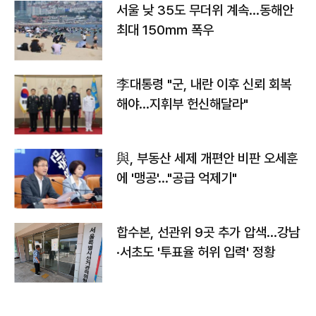
서울 낮 35도 무더위 계속…동해안
최대 150㎜ 폭우
李대통령 "군, 내란 이후 신뢰 회복
해야…지휘부 헌신해달라"
與, 부동산 세제 개편안 비판 오세훈
에 '맹공'…"공급 억제기"
합수본, 선관위 9곳 추가 압색…강남
·서초도 '투표율 허위 입력' 정황