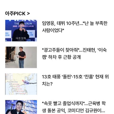
아주PICK >
임영웅, 데뷔 10주년…"난 늘 부족한
사람이었다"
"광고주들이 찾아줘"…진태현, '이숙
캠' 하차 후 근황 공개
13호 태풍 '돌핀'·15호 '찬홈' 현재 위
치는?
"속옷 빨고 졸업식까지"…근육병 학
생 돌본 공익, 코미디언 김규원이었