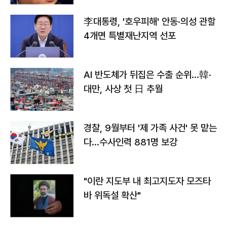
李대통령, '호우피해' 안동·의성 관할
4개면 특별재난지역 선포
AI 반도체가 뒤집은 수출 순위…韓·
대만, 사상 첫 日 추월
경찰, 9월부터 '제 가족 사건' 못 맡는
다…수사인력 881명 보강
"이란 지도부 내 최고지도자 모즈타
바 위독설 확산"