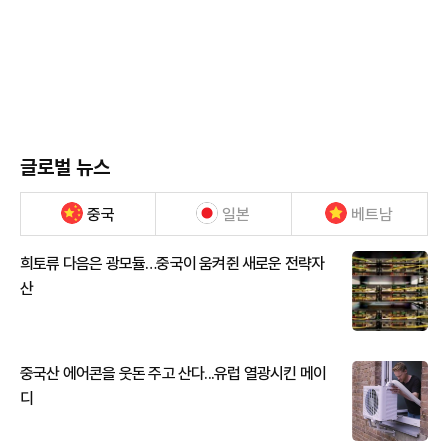
글로벌 뉴스
중국
일본
베트남
희토류 다음은 광모듈…중국이 움켜쥔 새로운 전략자
산
중국산 에어콘을 웃돈 주고 산다...유럽 열광시킨 메이
디