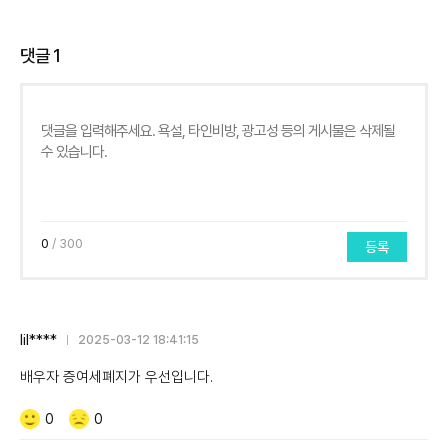
댓글
1
0
/ 300
등록
lil****
2025-03-12 18:41:15
배우자 증여세폐지가 우선입니다.
Like/Dislike
공
비
0
0
감
공