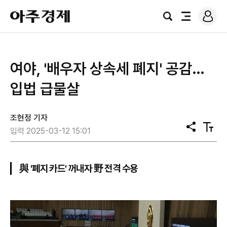
로
아
그
검
전
주
인
색
체
경
메
제
뉴
여야, '배우자 상속세 폐지' 공감…
입법 급물살
조현정 기자
공
텍
입력 2025-03-12 15:01
유
스
트
크
기
與 '폐지 카드' 꺼내자 野 전격 수용