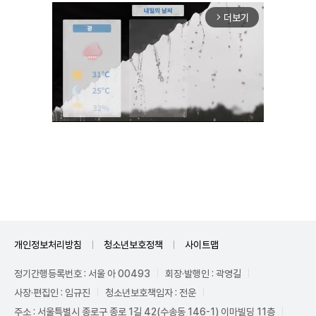
더보기
arrow_forward_ios
Mute
개인정보처리방침
청소년보호정책
사이트맵
정기간행등록번호 : 서울 아 00493
회장·발행인 : 곽영길
사장·편집인 : 임규진
청소년보호책임자 : 전운
주소 : 서울특별시 종로구 종로 1길 42(수송동 146-1) 이마빌딩 11층