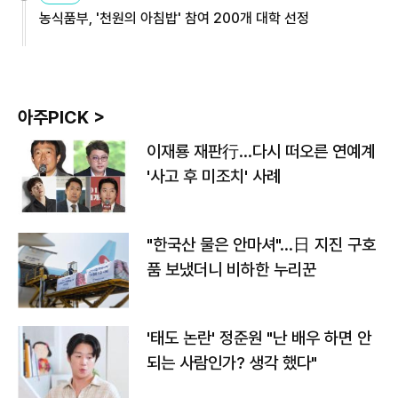
농식품부, '천원의 아침밥' 참여 200개 대학 선정
아주PICK >
이재룡 재판行…다시 떠오른 연예계
'사고 후 미조치' 사례
"한국산 물은 안마셔"…日 지진 구호
품 보냈더니 비하한 누리꾼
'태도 논란' 정준원 "난 배우 하면 안
되는 사람인가? 생각 했다"