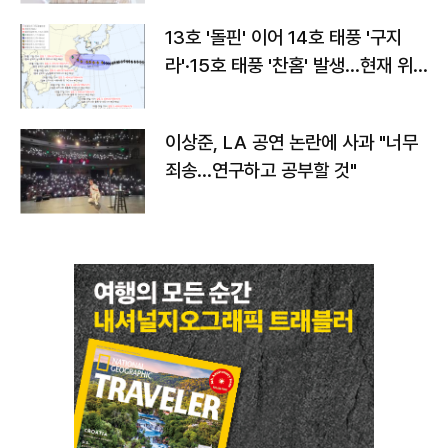
13호 '돌핀' 이어 14호 태풍 '구지
라'·15호 태풍 '찬홈' 발생…현재 위
치와 이동경로는?
이상준, LA 공연 논란에 사과 "너무
죄송…연구하고 공부할 것"