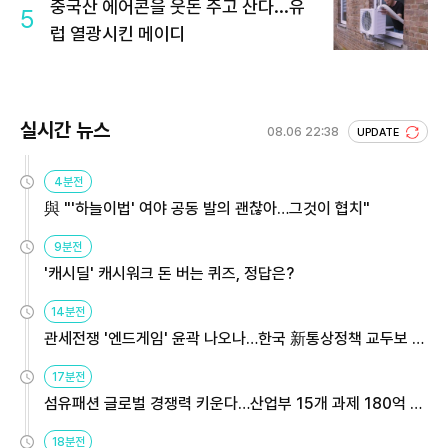
중국산 에어콘을 웃돈 주고 산다...유
5
럽 열광시킨 메이디
실시간 뉴스
08.06 22:38
UPDATE
4분전
與 "'하늘이법' 여야 공동 발의 괜찮아…그것이 협치"
9분전
'캐시딜' 캐시워크 돈 버는 퀴즈, 정답은?
14분전
관세전쟁 '엔드게임' 윤곽 나오나…한국 新통상정책 교두보 활
용해야
17분전
섬유패션 글로벌 경쟁력 키운다…산업부 15개 과제 180억 지
원
18분전