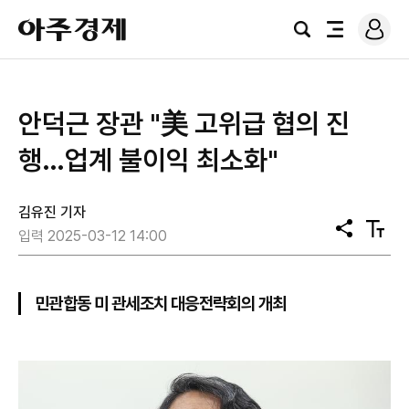
로
아
그
검
전
주
인
색
체
경
메
제
뉴
안덕근 장관 "美 고위급 협의 진
행…업계 불이익 최소화"
김유진 기자
공
텍
입력 2025-03-12 14:00
유
스
트
크
기
민관합동 미 관세조치 대응전략회의 개최