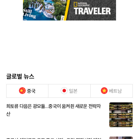
글로벌 뉴스
중국
일본
베트남
희토류 다음은 광모듈…중국이 움켜쥔 새로운 전략자
산