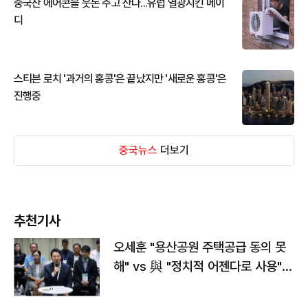
중국산 에어콘을 웃돈 주고 산다...유럽 열광시킨 메이
디
스티븐 로치 '과거의 홍콩'은 끝났지만 '새로운 홍콩'은
진행중
중국뉴스
더보기
추천기사
오세훈 "용산공원 주택공급 동의 못
해" vs 與 "정치적 어젠다로 사용"
맞불