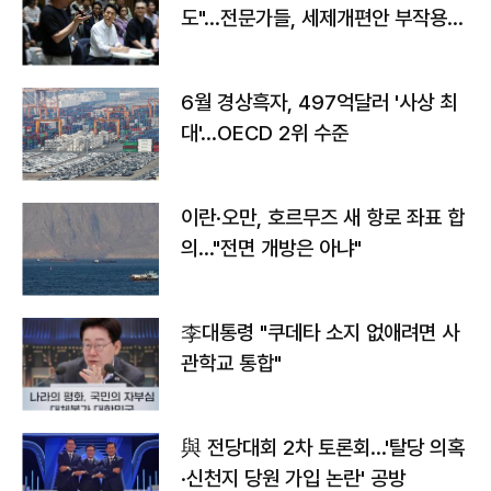
도"…전문가들, 세제개편안 부작용
우려
6월 경상흑자, 497억달러 '사상 최
대'…OECD 2위 수준
이란·오만, 호르무즈 새 항로 좌표 합
의…"전면 개방은 아냐"
李대통령 "쿠데타 소지 없애려면 사
관학교 통합"
與 전당대회 2차 토론회…'탈당 의혹
·신천지 당원 가입 논란' 공방