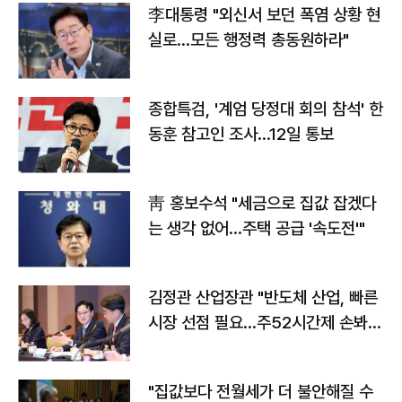
李대통령 "외신서 보던 폭염 상황 현
실로…모든 행정력 총동원하라"
종합특검, '계엄 당정대 회의 참석' 한
동훈 참고인 조사...12일 통보
靑 홍보수석 "세금으로 집값 잡겠다
는 생각 없어…주택 공급 '속도전'"
김정관 산업장관 "반도체 산업, 빠른
시장 선점 필요…주52시간제 손봐
야"
"집값보다 전월세가 더 불안해질 수