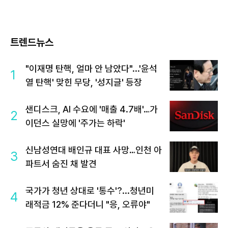
트렌드뉴스
"이재명 탄핵, 얼마 안 남았다"...'윤석
1
열 탄핵' 맞힌 무당, '성지글' 등장
샌디스크, AI 수요에 '매출 4.7배'…가
2
이던스 실망에 '주가는 하락'
신남성연대 배인규 대표 사망…인천 아
3
파트서 숨진 채 발견
국가가 청년 상대로 '통수'?...청년미
4
래적금 12% 준다더니 "응, 오류야"