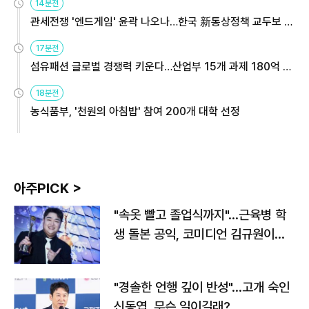
14분전
관세전쟁 '엔드게임' 윤곽 나오나…한국 新통상정책 교두보 활
용해야
17분전
섬유패션 글로벌 경쟁력 키운다…산업부 15개 과제 180억 지
원
18분전
농식품부, '천원의 아침밥' 참여 200개 대학 선정
아주PICK >
"속옷 빨고 졸업식까지"…근육병 학
생 돌본 공익, 코미디언 김규원이었
다
"경솔한 언행 깊이 반성"…고개 숙인
신동엽, 무슨 일이길래?