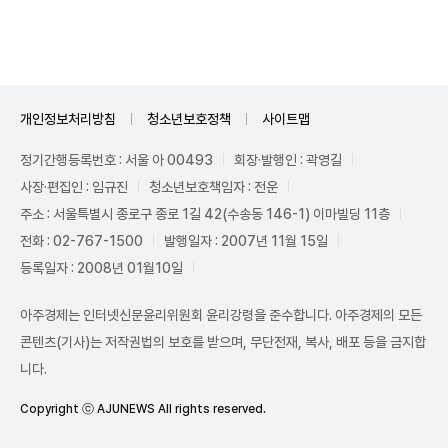
Unmute
개인정보처리방침
청소년보호정책
사이트맵
정기간행등록번호 : 서울 아 00493
회장·발행인 : 곽영길
사장·편집인 : 임규진
청소년보호책임자 : 전운
주소 : 서울특별시 종로구 종로 1길 42(수송동 146-1) 이마빌딩 11층
전화 : 02-767-1500
발행일자 : 2007년 11월 15일
등록일자 : 2008년 01월10일
아주경제는 인터넷신문윤리위원회 윤리강령을 준수합니다. 아주경제의 모든
콘텐츠(기사)는 저작권법의 보호를 받으며, 무단전재, 복사, 배포 등을 금지합
니다.
Copyright ⓒ AJUNEWS All rights reserved.