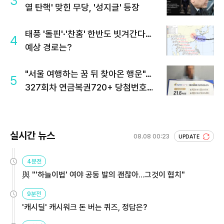
3
열 탄핵' 맞힌 무당, '성지글' 등장
태풍 '돌핀'·'찬홈' 한반도 빗겨간다…
4
예상 경로는?
"서울 여행하는 꿈 뒤 찾아온 행운"…
5
327회차 연금복권720+ 당첨번호조
회 주목
실시간 뉴스
08.08 00:23
UPDATE
4분전
與 "'하늘이법' 여야 공동 발의 괜찮아…그것이 협치"
9분전
'캐시딜' 캐시워크 돈 버는 퀴즈, 정답은?