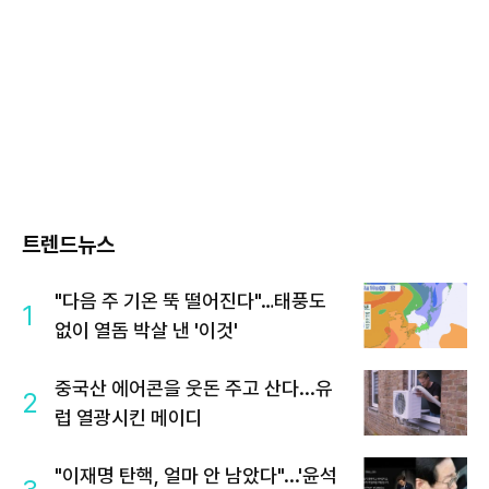
트렌드뉴스
"다음 주 기온 뚝 떨어진다"…태풍도
1
없이 열돔 박살 낸 '이것'
중국산 에어콘을 웃돈 주고 산다...유
2
럽 열광시킨 메이디
"이재명 탄핵, 얼마 안 남았다"...'윤석