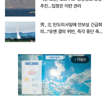
추진…입항은 이란 관리
靑, 北 탄도미사일에 안보실 긴급회
의…"유엔 결의 위반, 즉각 중단 촉
구"
더보기
arrow_forward_ios