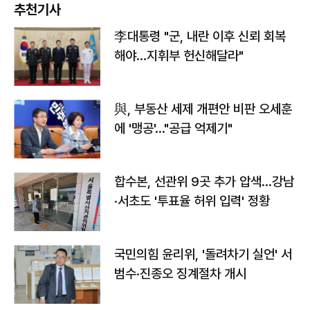
추천기사
李대통령 "군, 내란 이후 신뢰 회복
해야…지휘부 헌신해달라"
與, 부동산 세제 개편안 비판 오세훈
에 '맹공'…"공급 억제기"
합수본, 선관위 9곳 추가 압색…강남
·서초도 '투표율 허위 입력' 정황
국민의힘 윤리위, '돌려차기 실언' 서
범수·진종오 징계절차 개시