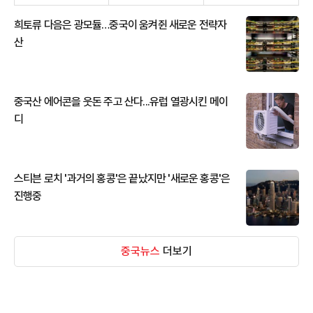
희토류 다음은 광모듈…중국이 움켜쥔 새로운 전략자
산
중국산 에어콘을 웃돈 주고 산다...유럽 열광시킨 메이
디
스티븐 로치 '과거의 홍콩'은 끝났지만 '새로운 홍콩'은
진행중
중국뉴스
더보기