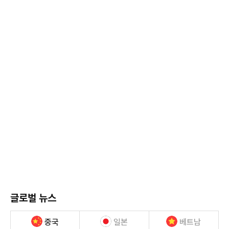
글로벌 뉴스
중국
일본
베트남