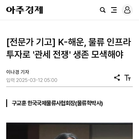
로
아
그
검
전
주
인
색
체
경
메
제
뉴
[전문가 기고] K-해운, 물류 인프라
투자로 '관세 전쟁' 생존 모색해야
이나경 기자
공
텍
입력 2025-03-12 05:00
유
스
트
크
기
구교훈 한국국제물류사협회장(물류학박사)