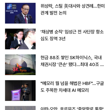
위성락, 스틸 美대사와 상견례…한미
관계 발전 논의
'채상병 순직' 임성근 전 사단장 항소
심도 징역 3년
현금 88조 쌓인 SK하이닉스, 국내
채권시장 '큰손' 됐다…최대 40조 투
자
"메모리 월 넘을 해법은 HBF"…구글
도 주목한 차세대 AI 메모리
이란·오만, 호르무즈 '중앙항로 통항'