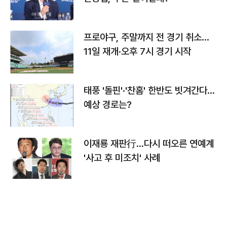
프로야구, 주말까지 전 경기 취소…
11일 재개·오후 7시 경기 시작
태풍 '돌핀'·'찬홈' 한반도 빗겨간다…
예상 경로는?
이재룡 재판行…다시 떠오른 연예계
'사고 후 미조치' 사례