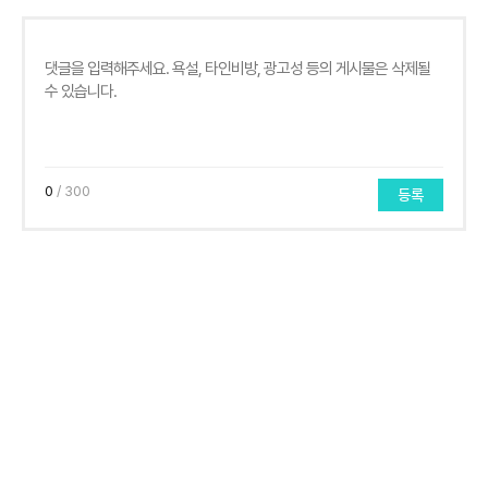
0
/ 300
등록