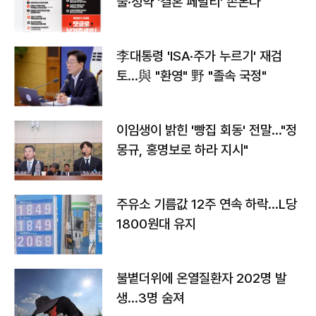
출·청약 '결혼 페널티' 손본다
李대통령 'ISA·주가 누르기' 재검
토…與 "환영" 野 "졸속 국정"
이임생이 밝힌 '빵집 회동' 전말…"정
몽규, 홍명보로 하라 지시"
주유소 기름값 12주 연속 하락…L당
1800원대 유지
불볕더위에 온열질환자 202명 발
생…3명 숨져