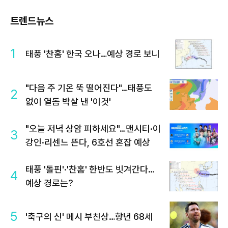
트렌드뉴스
1
태풍 '찬홈' 한국 오나…예상 경로 보니
"다음 주 기온 뚝 떨어진다"…태풍도
2
없이 열돔 박살 낸 '이것'
"오늘 저녁 상암 피하세요"…맨시티·이
3
강인·리센느 뜬다, 6호선 혼잡 예상
태풍 '돌핀'·'찬홈' 한반도 빗겨간다…
4
예상 경로는?
5
'축구의 신' 메시 부친상…향년 68세