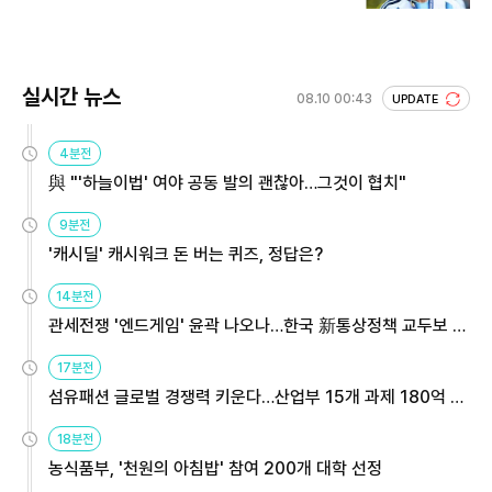
실시간 뉴스
08.10 00:43
UPDATE
4분전
與 "'하늘이법' 여야 공동 발의 괜찮아…그것이 협치"
9분전
'캐시딜' 캐시워크 돈 버는 퀴즈, 정답은?
14분전
관세전쟁 '엔드게임' 윤곽 나오나…한국 新통상정책 교두보 활
용해야
17분전
섬유패션 글로벌 경쟁력 키운다…산업부 15개 과제 180억 지
원
18분전
농식품부, '천원의 아침밥' 참여 200개 대학 선정