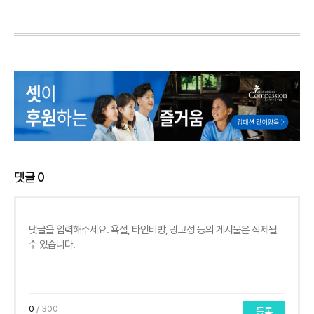
댓글
0
0
/ 300
등록