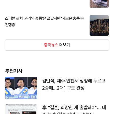
스티븐 로치 '과거의 홍콩'은 끝났지만 '새로운 홍콩'은
진행중
중국뉴스
더보기
추천기사
김민석, 제주·인천서 정청래 누르고
2승째…2대1 구도 완성
李 "결혼, 희망찬 새 출발돼야"… 대