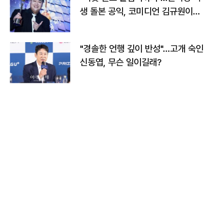
생 돌본 공익, 코미디언 김규원이었
다
"경솔한 언행 깊이 반성"…고개 숙인
신동엽, 무슨 일이길래?