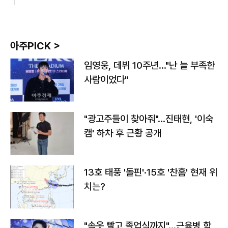
아주PICK >
임영웅, 데뷔 10주년…"난 늘 부족한
사람이었다"
"광고주들이 찾아줘"…진태현, '이숙
캠' 하차 후 근황 공개
13호 태풍 '돌핀'·15호 '찬홈' 현재 위
치는?
"속옷 빨고 졸업식까지"…근육병 학