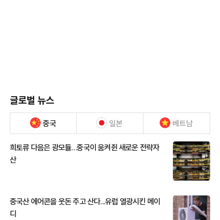
글로벌 뉴스
중국
일본
베트남
희토류 다음은 광모듈…중국이 움켜쥔 새로운 전략자
산
중국산 에어콘을 웃돈 주고 산다...유럽 열광시킨 메이
디