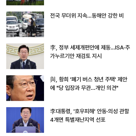
전국 무더위 지속…동해안 강한 비
李, 정부 세제개편안에 제동…ISA·주
가누르기안 재검토 지시
與, 황희 '폐기 버스 청년 주택' 제안
에 "당 입장과 무관…개인 의견"
李대통령, '호우피해' 안동·의성 관할
4개면 특별재난지역 선포