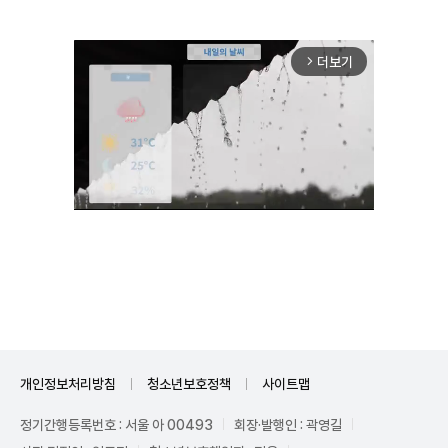
더보기
arrow_forward_ios
Unmute
개인정보처리방침
청소년보호정책
사이트맵
정기간행등록번호 : 서울 아 00493
회장·발행인 : 곽영길