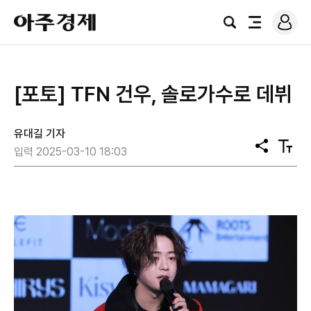
로
아
그
검
전
주
인
색
체
경
메
제
뉴
[포토] TFN 건우, 솔로가수로 데뷔
유대길 기자
공
텍
입력 2025-03-10 18:03
유
스
트
크
기