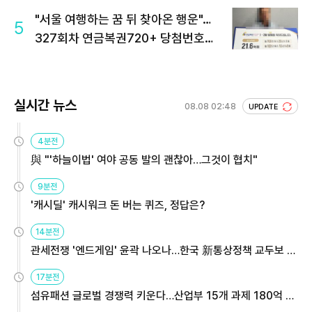
"서울 여행하는 꿈 뒤 찾아온 행운"…
5
327회차 연금복권720+ 당첨번호조
회 주목
실시간 뉴스
08.08 02:48
UPDATE
4분전
與 "'하늘이법' 여야 공동 발의 괜찮아…그것이 협치"
9분전
'캐시딜' 캐시워크 돈 버는 퀴즈, 정답은?
14분전
관세전쟁 '엔드게임' 윤곽 나오나…한국 新통상정책 교두보 활
용해야
17분전
섬유패션 글로벌 경쟁력 키운다…산업부 15개 과제 180억 지
원