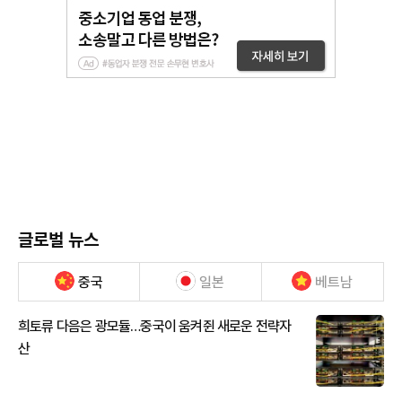
글로벌 뉴스
중국
일본
베트남
희토류 다음은 광모듈…중국이 움켜쥔 새로운 전략자
산