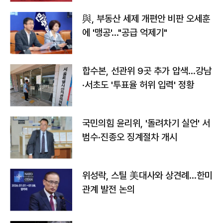
與, 부동산 세제 개편안 비판 오세훈
에 '맹공'…"공급 억제기"
합수본, 선관위 9곳 추가 압색…강남
·서초도 '투표율 허위 입력' 정황
국민의힘 윤리위, '돌려차기 실언' 서
범수·진종오 징계절차 개시
위성락, 스틸 美대사와 상견례…한미
관계 발전 논의