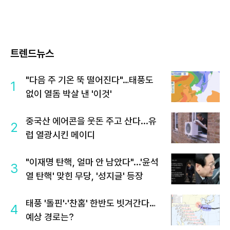
트렌드뉴스
"다음 주 기온 뚝 떨어진다"…태풍도
1
없이 열돔 박살 낸 '이것'
중국산 에어콘을 웃돈 주고 산다...유
2
럽 열광시킨 메이디
"이재명 탄핵, 얼마 안 남았다"...'윤석
3
열 탄핵' 맞힌 무당, '성지글' 등장
태풍 '돌핀'·'찬홈' 한반도 빗겨간다…
4
예상 경로는?