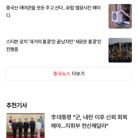
중국산 에어콘을 웃돈 주고 산다...유럽 열광시킨 메이
디
스티븐 로치 '과거의 홍콩'은 끝났지만 '새로운 홍콩'은
진행중
중국뉴스
더보기
추천기사
李대통령 "군, 내란 이후 신뢰 회복
해야…지휘부 헌신해달라"