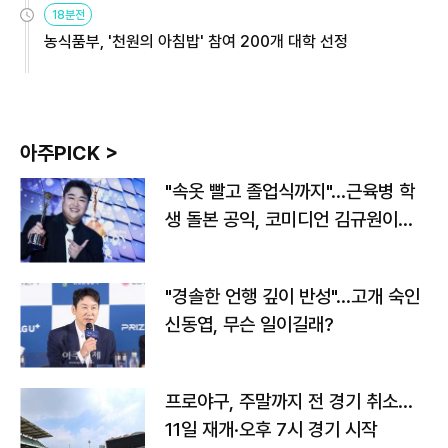
18분전
농식품부, '천원의 아침밥' 참여 200개 대학 선정
아주PICK >
"속옷 빨고 졸업식까지"…근육병 학
생 돌본 공익, 코미디언 김규원이었
다
"경솔한 언행 깊이 반성"…고개 숙인
신동엽, 무슨 일이길래?
프로야구, 주말까지 전 경기 취소…
11일 재개·오후 7시 경기 시작