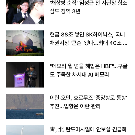
'채상병 순직' 임성근 전 사단장 항소
심도 징역 3년
현금 88조 쌓인 SK하이닉스, 국내
채권시장 '큰손' 됐다…최대 40조 투
자
"메모리 월 넘을 해법은 HBF"…구글
도 주목한 차세대 AI 메모리
이란·오만, 호르무즈 '중앙항로 통항'
추진…입항은 이란 관리
靑, 北 탄도미사일에 안보실 긴급회