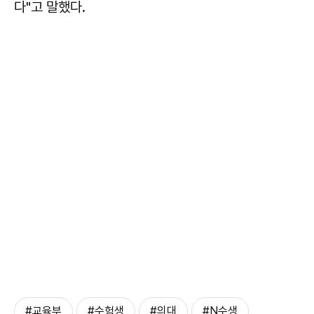
다"고 말했다.
#교육부
#수험생
#의대
#N수생