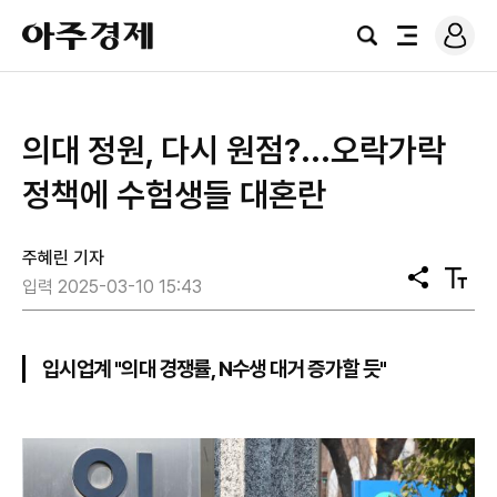
로
아
그
검
전
주
인
색
체
경
메
제
뉴
의대 정원, 다시 원점?...오락가락
정책에 수험생들 대혼란
주혜린 기자
공
텍
입력 2025-03-10 15:43
유
스
트
크
기
입시업계 "의대 경쟁률, N수생 대거 증가할 듯"