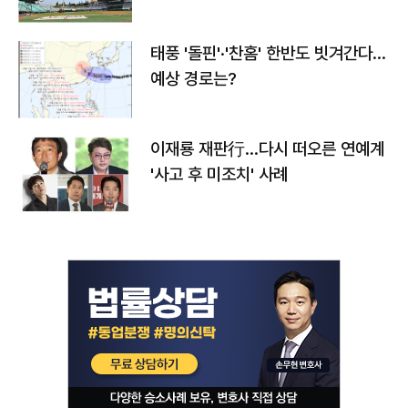
태풍 '돌핀'·'찬홈' 한반도 빗겨간다…
예상 경로는?
이재룡 재판行…다시 떠오른 연예계
'사고 후 미조치' 사례