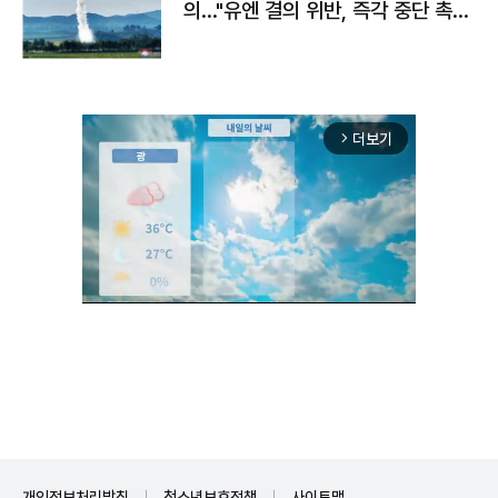
의…"유엔 결의 위반, 즉각 중단 촉
구"
더보기
arrow_forward_ios
Mute
개인정보처리방침
청소년보호정책
사이트맵