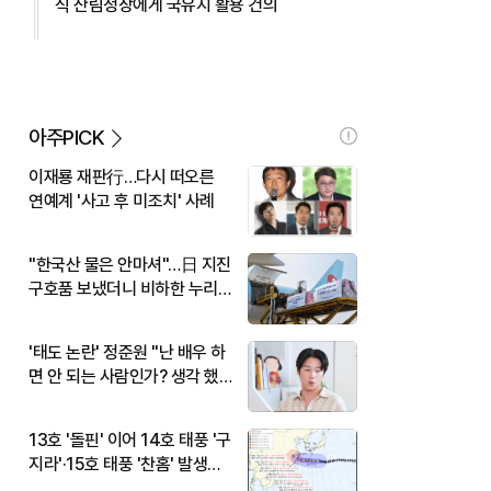
식 산림청장에게 국유지 활용 건의
아주PICK
이재룡 재판行…다시 떠오른
연예계 '사고 후 미조치' 사례
"한국산 물은 안마셔"…日 지진
구호품 보냈더니 비하한 누리
꾼
'태도 논란' 정준원 "난 배우 하
면 안 되는 사람인가? 생각 했
다"
13호 '돌핀' 이어 14호 태풍 '구
지라'·15호 태풍 '찬홈' 발생…
현재 위치와 이동경로는?