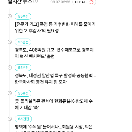
실시간 뉴스
08.07 05:55
UPDATE
55분전
[전문가 기고] 폭염 등 기후변화 피해를 줄이기
위한 '기후감사'의 필요성
55분전
경북도, 408억원 규모 'IBK-에코프로 경북지
역 혁신 벤처펀드' 출범
55분전
경북도, 대경권 말산업 특구 활성화 공동협력…
한국마사회 영천 유치 힘 모아
55분전
美 폴리실리콘 관세에 한화큐셀·K-반도체 수
혜 기대감 '쑥'
6시간전
평택에 '수목원' 들어서나...최원용 시장, 박은