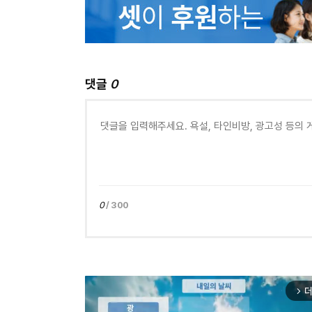
댓글
0
0
/ 300
더
arrow_forward_ios