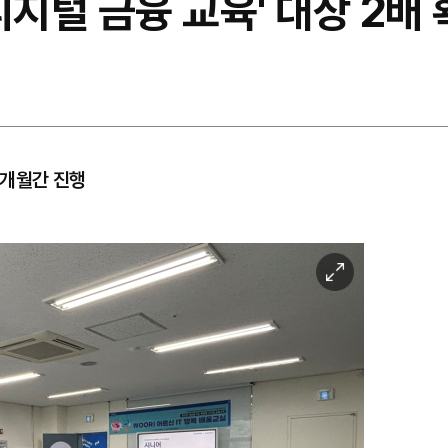
디지털 금융 교육' 대상 2배
0개월간 진행
이
미
지
확
대