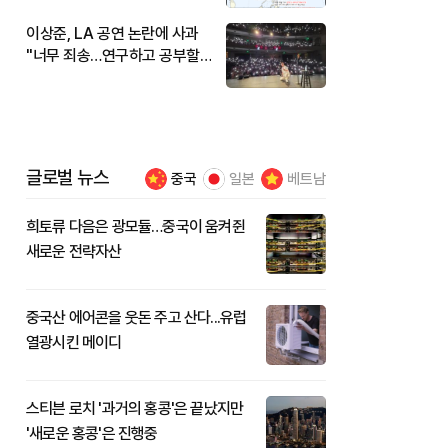
이상준, LA 공연 논란에 사과
"너무 죄송…연구하고 공부할
것"
글로벌 뉴스
중국
일본
베트남
희토류 다음은 광모듈…중국이 움켜쥔
새로운 전략자산
중국산 에어콘을 웃돈 주고 산다...유럽
열광시킨 메이디
스티븐 로치 '과거의 홍콩'은 끝났지만
'새로운 홍콩'은 진행중