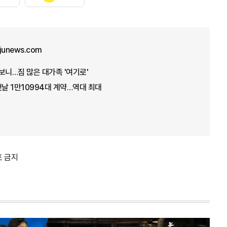
ajunews.com
타보니…짐 많은 대가족 '여기로'
첫날 1만10994대 계약…역대 최대
포 금지