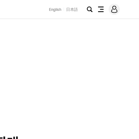
로
English
日本語
그
검
전
인
색
체
메
뉴