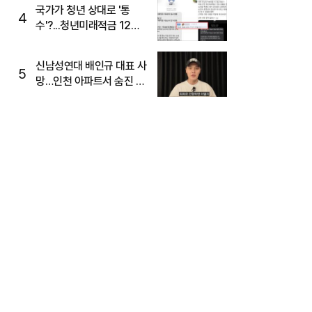
국가가 청년 상대로 '통
4
수'?...청년미래적금 12%
준다더니 "응, 오류야"
신남성연대 배인규 대표 사
5
망…인천 아파트서 숨진 채
발견