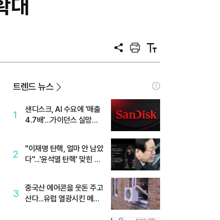
 확대
공
프
텍
유
린
스
트
트
크
기
트렌드 뉴스
샌디스크, AI 수요에 '매출
1
4.7배'…가이던스 실망에
'주가는 하락'
"이재명 탄핵, 얼마 안 남았
2
다"...'윤석열 탄핵' 맞힌 무
당, '성지글' 등장
중국산 에어콘을 웃돈 주고
3
산다...유럽 열광시킨 메이
디