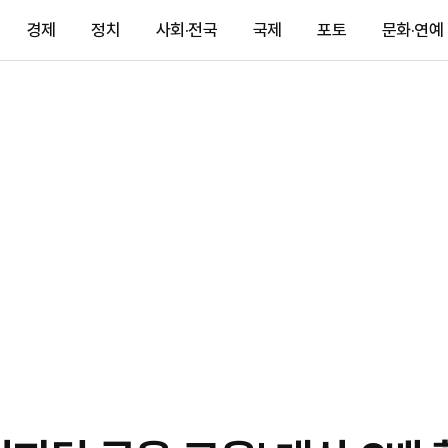
경제
정치
사회·전국
국제
포토
문화·연예