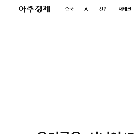
아
중국
AI
산업
재테크
주
경
제