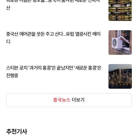
희토류 다음은 광모듈…중국이 움켜쥔 새로운 전략자
산
중국산 에어콘을 웃돈 주고 산다...유럽 열광시킨 메이
디
스티븐 로치 '과거의 홍콩'은 끝났지만 '새로운 홍콩'은
진행중
중국뉴스
더보기
추천기사