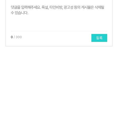
0
/ 300
등록