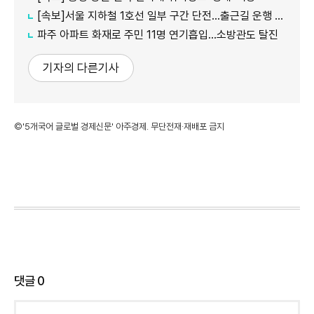
[속보]서울 지하철 1호선 일부 구간 단전…출근길 운행 지연
파주 아파트 화재로 주민 11명 연기흡입…소방관도 탈진
기자의 다른기사
©'5개국어 글로벌 경제신문' 아주경제. 무단전재·재배포 금지
댓글
0