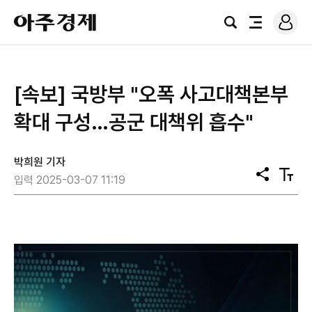
로
아
그
검
전
주
인
색
체
경
메
제
뉴
[속보] 국방부 "오폭 사고대책본부
확대 구성…공군 대책위 흡수"
박희원 기자
공
텍
입력 2025-03-07 11:19
유
스
트
크
기