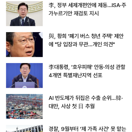
李, 정부 세제개편안에 제동…ISA·주
가누르기안 재검토 지시
與, 황희 '폐기 버스 청년 주택' 제안
에 "당 입장과 무관…개인 의견"
李대통령, '호우피해' 안동·의성 관할
4개면 특별재난지역 선포
AI 반도체가 뒤집은 수출 순위…韓·
대만, 사상 첫 日 추월
경찰, 9월부터 '제 가족 사건' 못 맡는