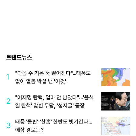
트렌드뉴스
"다음 주 기온 뚝 떨어진다"…태풍도
1
없이 열돔 박살 낸 '이것'
"이재명 탄핵, 얼마 안 남았다"...'윤석
2
열 탄핵' 맞힌 무당, '성지글' 등장
태풍 '돌핀'·'찬홈' 한반도 빗겨간다…
3
예상 경로는?