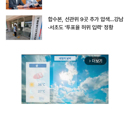
합수본, 선관위 9곳 추가 압색…강남
·서초도 '투표율 허위 입력' 정황
더보기
arrow_forward_ios
Unmute