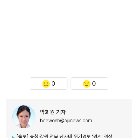
0
0
박희원 기자
heewonb@ajunews.com
[속보] 충청·강원·전북 산사태 위기경보 '경계' 격상