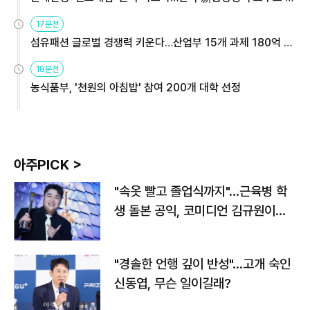
용해야
17분전
섬유패션 글로벌 경쟁력 키운다…산업부 15개 과제 180억 지
원
18분전
농식품부, '천원의 아침밥' 참여 200개 대학 선정
아주PICK >
"속옷 빨고 졸업식까지"…근육병 학
생 돌본 공익, 코미디언 김규원이었
다
"경솔한 언행 깊이 반성"…고개 숙인
신동엽, 무슨 일이길래?