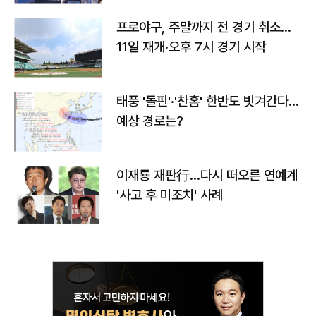
프로야구, 주말까지 전 경기 취소…
11일 재개·오후 7시 경기 시작
태풍 '돌핀'·'찬홈' 한반도 빗겨간다…
예상 경로는?
이재룡 재판行…다시 떠오른 연예계
'사고 후 미조치' 사례