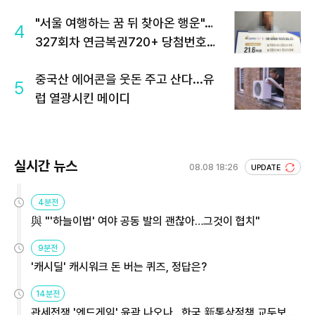
"서울 여행하는 꿈 뒤 찾아온 행운"…
4
327회차 연금복권720+ 당첨번호조
회 주목
중국산 에어콘을 웃돈 주고 산다...유
5
럽 열광시킨 메이디
실시간 뉴스
08.08 18:26
UPDATE
4분전
與 "'하늘이법' 여야 공동 발의 괜찮아…그것이 협치"
9분전
'캐시딜' 캐시워크 돈 버는 퀴즈, 정답은?
14분전
관세전쟁 '엔드게임' 윤곽 나오나…한국 新통상정책 교두보 활