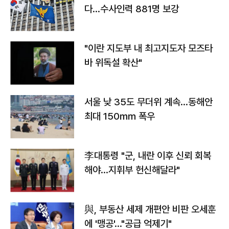
다…수사인력 881명 보강
"이란 지도부 내 최고지도자 모즈타
바 위독설 확산"
서울 낮 35도 무더위 계속…동해안
최대 150㎜ 폭우
李대통령 "군, 내란 이후 신뢰 회복
해야…지휘부 헌신해달라"
與, 부동산 세제 개편안 비판 오세훈
에 '맹공'…"공급 억제기"