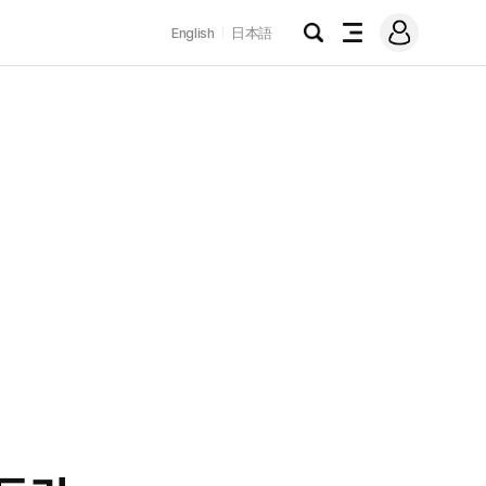
로
English
日本語
그
검
전
인
색
체
메
뉴