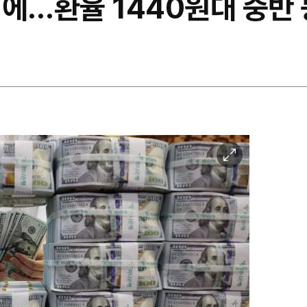
려에…환율 1440원대 중반
이
미
지
확
대