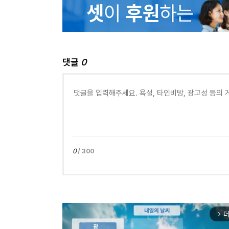
댓글
0
0
/ 300
더
arrow_forward_ios