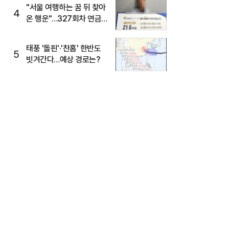
"서울 여행하는 꿈 뒤 찾아
4
온 행운"…327회차 연금
복권720+ 당첨번호조회
주목
태풍 '돌핀'·'찬홈' 한반도
5
빗겨간다…예상 경로는?