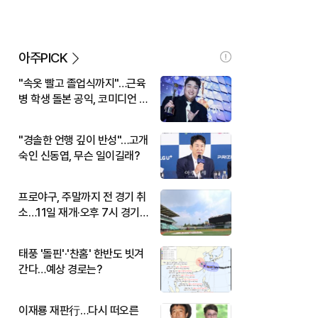
아주PICK
"속옷 빨고 졸업식까지"…근육
병 학생 돌본 공익, 코미디언 김
규원이었다
"경솔한 언행 깊이 반성"…고개
숙인 신동엽, 무슨 일이길래?
프로야구, 주말까지 전 경기 취
소…11일 재개·오후 7시 경기
시작
태풍 '돌핀'·'찬홈' 한반도 빗겨
간다…예상 경로는?
이재룡 재판行…다시 떠오른