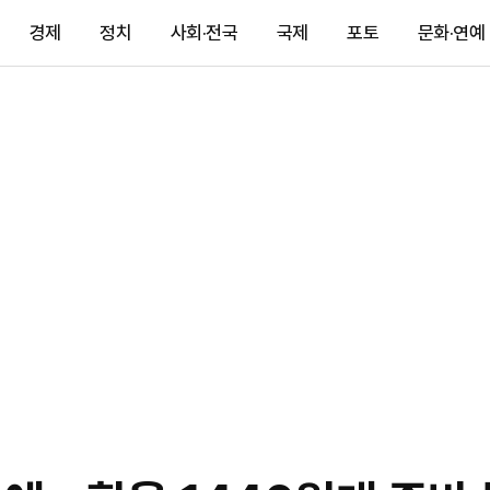
경제
정치
사회·전국
국제
포토
문화·연예