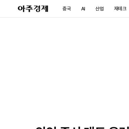
아
중국
AI
산업
재테크
주
경
제