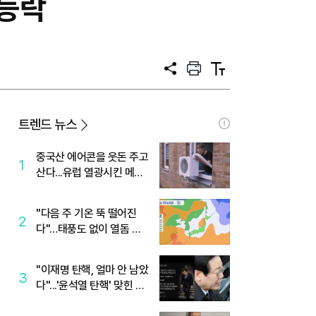
 등락
공
프
텍
유
린
스
트
트
크
기
트렌드 뉴스
중국산 에어콘을 웃돈 주고
1
산다...유럽 열광시킨 메이
디
"다음 주 기온 뚝 떨어진
2
다"…태풍도 없이 열돔 박
살 낸 '이것'
"이재명 탄핵, 얼마 안 남았
3
다"...'윤석열 탄핵' 맞힌 무
당, '성지글' 등장