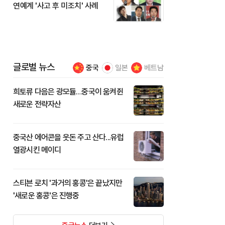
연예계 '사고 후 미조치' 사례
글로벌 뉴스
중국
일본
베트남
희토류 다음은 광모듈…중국이 움켜쥔
새로운 전략자산
중국산 에어콘을 웃돈 주고 산다...유럽
열광시킨 메이디
스티븐 로치 '과거의 홍콩'은 끝났지만
'새로운 홍콩'은 진행중