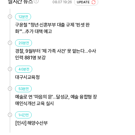
실시간 뉴스
08.07 19:26
UPDATE
12분전
구윤철 "청년·신혼부부 대출 규제 '핀셋 완
화'"…추가 대책 예고
20분전
경찰, 9월부터 '제 가족 사건' 못 맡는다…수사
인력 881명 보강
40분전
대구시교육청
53분전
예술로 연 '마음의 문'…달성군, 예술 융합형 장
애인식개선 교육 실시
1시간전
[인사] 해양수산부