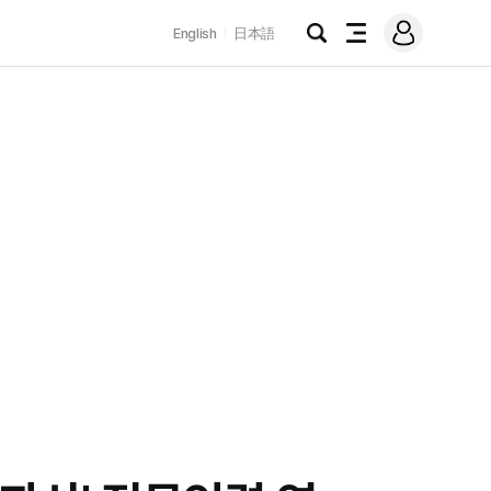
로
English
日本語
그
검
전
인
색
체
메
뉴