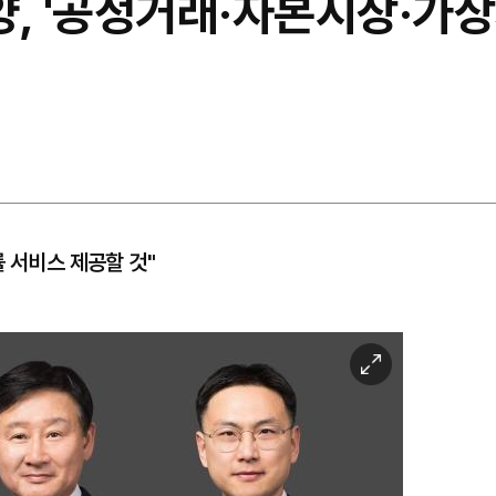
, '공정거래·자본시장·가상
 서비스 제공할 것"
이
미
지
확
대