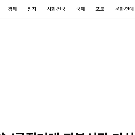
경제
정치
사회·전국
국제
포토
문화·연예