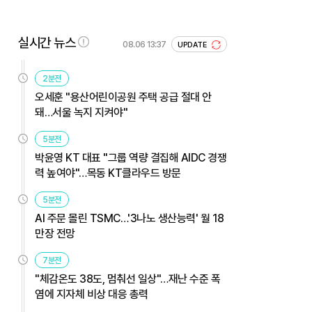
실시간 뉴스
08.06 13:37
UPDATE
2분전
오세훈 "용산어린이공원 주택 공급 절대 안
돼…서울 녹지 지켜야"
5분전
박윤영 KT 대표 "그룹 역량 결집해 AIDC 경쟁
력 높여야"…목동 KT클라우드 방문
5분전
AI 주문 몰린 TSMC…'3나노 생산능력' 월 18
만장 전망
7분전
"체감온도 38도, 멈춰선 일상"…재난 수준 폭
염에 지자체 비상 대응 총력