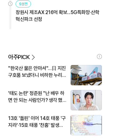
9분전
창원시 제조AX 216억 확보...5G특화망·산학
혁신파크 선정
아주PICK
"한국산 물은 안마셔"…日 지진
구호품 보냈더니 비하한 누리
꾼
'태도 논란' 정준원 "난 배우 하
면 안 되는 사람인가? 생각 했
다"
13호 '돌핀' 이어 14호 태풍 '구
지라'·15호 태풍 '찬홈' 발생…
현재 위치와 이동경로는?