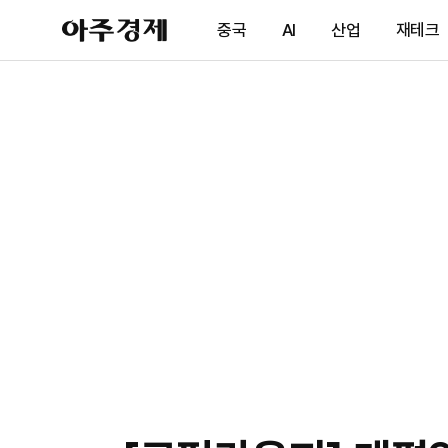
아
중국
AI
산업
재테크
주
경
제