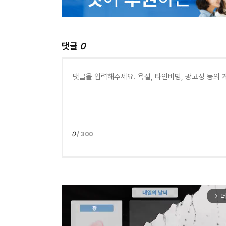
댓글
0
0
/ 300
더
arrow_forward_ios