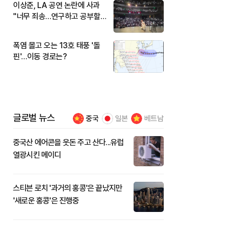
이상준, LA 공연 논란에 사과
"너무 죄송…연구하고 공부할
것"
폭염 몰고 오는 13호 태풍 '돌
핀'…이동 경로는?
글로벌 뉴스
중국
일본
베트남
중국산 에어콘을 웃돈 주고 산다...유럽
열광시킨 메이디
스티븐 로치 '과거의 홍콩'은 끝났지만
'새로운 홍콩'은 진행중