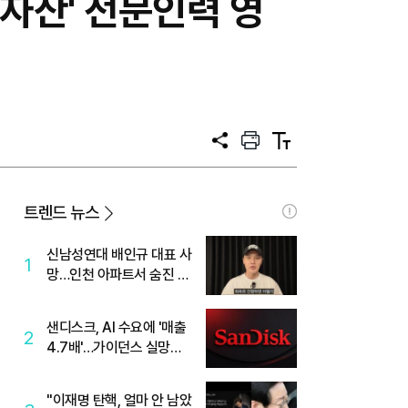
자산' 전문인력 영
공
프
텍
유
린
스
트
트
크
기
트렌드 뉴스
신남성연대 배인규 대표 사
1
망…인천 아파트서 숨진 채
발견
샌디스크, AI 수요에 '매출
2
4.7배'…가이던스 실망에
'주가는 하락'
"이재명 탄핵, 얼마 안 남았