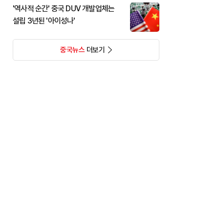
'역사적 순간' 중국 DUV 개발업체는
설립 3년된 '아이성나'
중국뉴스
더보기