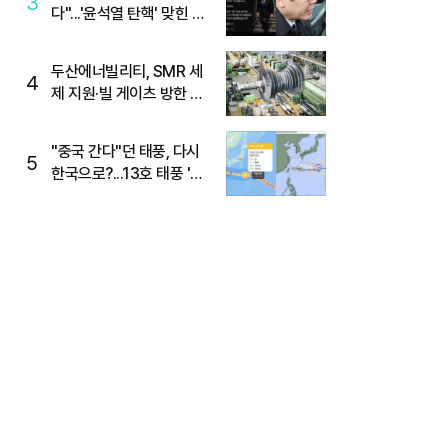
3
다"...'윤석열 탄핵' 맞힌 무
당, '성지글' 등장
두산에너빌리티, SMR 세
4
제 지원·빌 게이츠 방한 기
대에 5%대 강세
"중국 간다"던 태풍, 다시
5
한국으로?...13호 태풍 '돌
핀' 방향 급전환