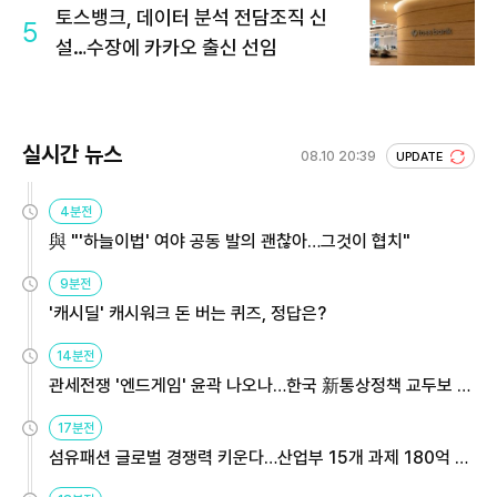
토스뱅크, 데이터 분석 전담조직 신
5
설…수장에 카카오 출신 선임
실시간 뉴스
08.10 20:39
UPDATE
4분전
與 "'하늘이법' 여야 공동 발의 괜찮아…그것이 협치"
9분전
'캐시딜' 캐시워크 돈 버는 퀴즈, 정답은?
14분전
관세전쟁 '엔드게임' 윤곽 나오나…한국 新통상정책 교두보 활
용해야
17분전
섬유패션 글로벌 경쟁력 키운다…산업부 15개 과제 180억 지
원