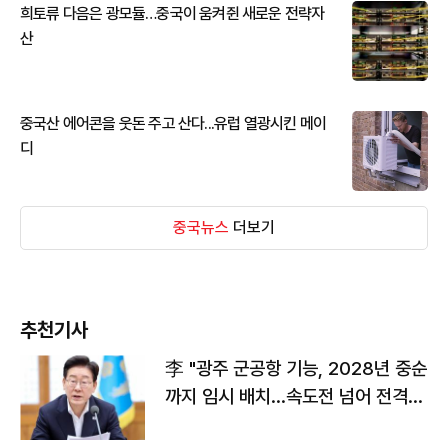
희토류 다음은 광모듈…중국이 움켜쥔 새로운 전략자
산
중국산 에어콘을 웃돈 주고 산다...유럽 열광시킨 메이
디
중국뉴스
더보기
추천기사
李 "광주 군공항 기능, 2028년 중순
까지 임시 배치…속도전 넘어 전격
전"