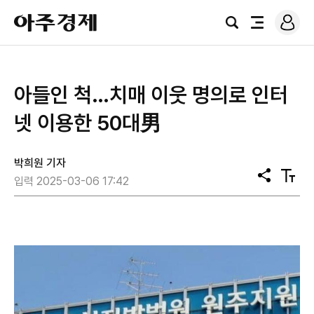
로
아
그
검
전
주
인
색
체
경
메
제
뉴
아들인 척…치매 이웃 명의로 인터
넷 이용한 50대男
박희원 기자
공
텍
입력 2025-03-06 17:42
유
스
트
크
기