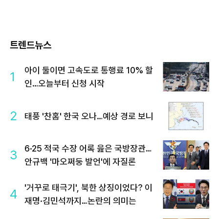
트렌드뉴스
아이 둘이면 고속도로 통행료 10% 할
1
인…오늘부터 신청 시작
2
태풍 '찬홈' 한국 오나…예상 경로 보니
6·25 적국 수장 어록 읊은 국방장관…
3
안규백 '마오쩌둥 발언'에 자질론
'거꾸로 태극기', 북한 상징이었다? 이
4
재명·김민석까지…논란의 의미는