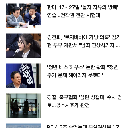
한미, 17∼27일 '을지 자유의 방패'
연습…전작권 전환 시험대
김건희, '로저비비에 가방 의혹' 김기
현 부부 재판서 "범죄 연상시키지 말
라"
'청년 버스 하우스' 논란 황희 "청년
주거 문제 헤아리지 못했다"
경찰, 축구협회 '심판 성접대' 수사 검
토…공소시효가 관건
PF 4.5조 줄었는데 부실여신은 1.7