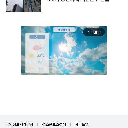
더보기
arrow_forward_ios
Unmute
개인정보처리방침
청소년보호정책
사이트맵