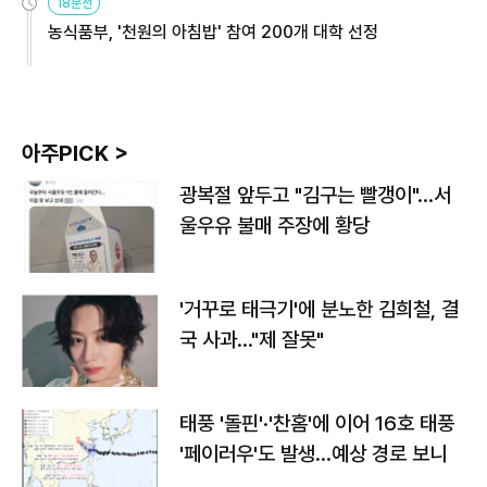
18분전
농식품부, '천원의 아침밥' 참여 200개 대학 선정
아주PICK >
광복절 앞두고 "김구는 빨갱이"…서
울우유 불매 주장에 황당
'거꾸로 태극기'에 분노한 김희철, 결
국 사과…"제 잘못"
태풍 '돌핀'·'찬홈'에 이어 16호 태풍
'페이러우'도 발생…예상 경로 보니