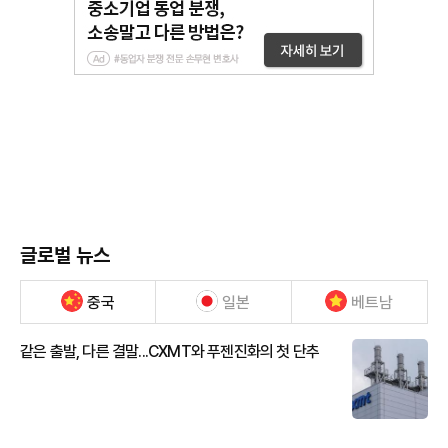
글로벌 뉴스
중국
일본
베트남
같은 출발, 다른 결말...CXMT와 푸젠진화의 첫 단추