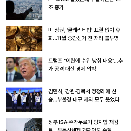
조 증가
미 상원, '클래리티법' 표결 없이 휴
회…11월 중간선거 전 처리 불투명
트럼프 "이란에 수위 낮춰 대응"…추
가 공격 대신 경제 압박
김민석, 강원·경북서 정청래에 신
승…부울경·대구 제외 모두 웃었다
정부 ISA·주가누르기 방지법 재검
토…부동산세제 개편안도 손질