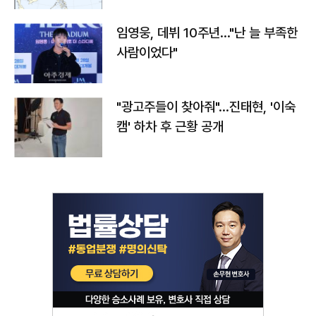
임영웅, 데뷔 10주년…"난 늘 부족한
사람이었다"
"광고주들이 찾아줘"…진태현, '이숙
캠' 하차 후 근황 공개