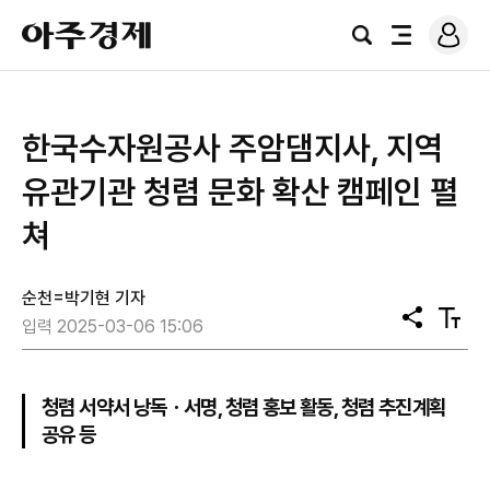
로
아
그
검
전
주
인
색
체
경
메
제
뉴
한국수자원공사 주암댐지사, 지역
유관기관 청렴 문화 확산 캠페인 펼
쳐
순천=박기현 기자
공
텍
입력 2025-03-06 15:06
유
스
트
크
기
청렴 서약서 낭독ㆍ서명, 청렴 홍보 활동, 청렴 추진계획
공유 등