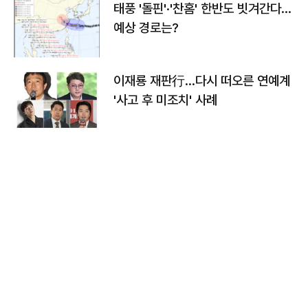
태풍 '돌핀'·'찬홈' 한반도 빗겨간다…
예상 경로는?
이재룡 재판行…다시 떠오른 연예계
'사고 후 미조치' 사례