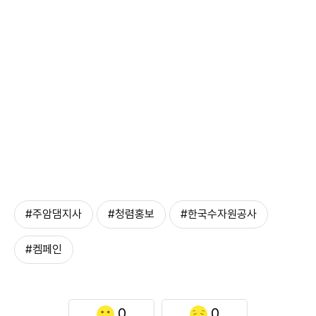
#주암댐지사
#청렴홍보
#한국수자원공사
#켐페인
0
0