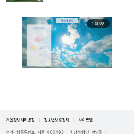
더보기
arrow_forward_ios
Mute
개인정보처리방침
청소년보호정책
사이트맵
정기간행등록번호 : 서울 아 00493
회장·발행인 : 곽영길