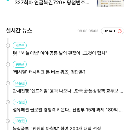
327회차 연금복권720+ 당첨번호조
회 주목
실시간 뉴스
08.08 05:03
UPDATE
4분전
與 "'하늘이법' 여야 공동 발의 괜찮아…그것이 협치"
9분전
'캐시딜' 캐시워크 돈 버는 퀴즈, 정답은?
14분전
관세전쟁 '엔드게임' 윤곽 나오나…한국 新통상정책 교두보 활
용해야
17분전
섬유패션 글로벌 경쟁력 키운다…산업부 15개 과제 180억 지
원
18분전
농식품부, '천원의 아침밥' 참여 200개 대학 선정