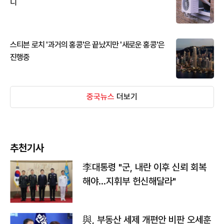
디
스티븐 로치 '과거의 홍콩'은 끝났지만 '새로운 홍콩'은
진행중
중국뉴스
더보기
추천기사
李대통령 "군, 내란 이후 신뢰 회복
해야…지휘부 헌신해달라"
與, 부동산 세제 개편안 비판 오세훈