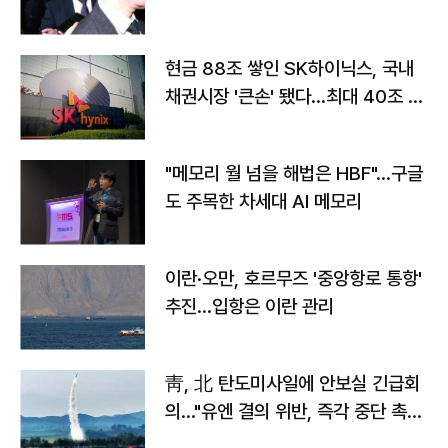
현금 88조 쌓인 SK하이닉스, 국내
채권시장 '큰손' 됐다…최대 40조 투
자
"메모리 월 넘을 해법은 HBF"…구글
도 주목한 차세대 AI 메모리
이란·오만, 호르무즈 '중앙항로 통항'
추진…입항은 이란 관리
靑, 北 탄도미사일에 안보실 긴급회
의…"유엔 결의 위반, 즉각 중단 촉
구"