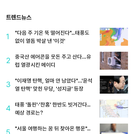
트렌드뉴스
"다음 주 기온 뚝 떨어진다"…태풍도
1
없이 열돔 박살 낸 '이것'
중국산 에어콘을 웃돈 주고 산다...유
2
럽 열광시킨 메이디
"이재명 탄핵, 얼마 안 남았다"...'윤석
3
열 탄핵' 맞힌 무당, '성지글' 등장
태풍 '돌핀'·'찬홈' 한반도 빗겨간다…
4
예상 경로는?
"서울 여행하는 꿈 뒤 찾아온 행운"…
5