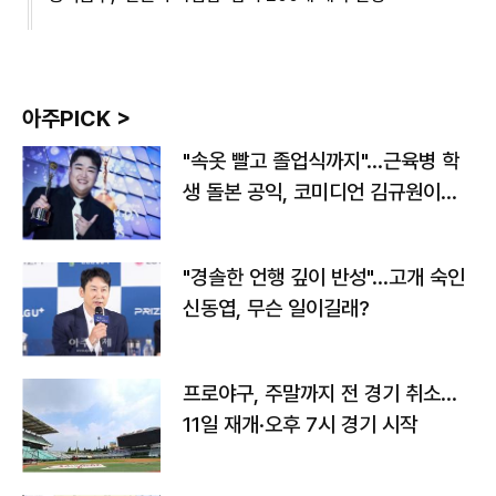
아주PICK >
"속옷 빨고 졸업식까지"…근육병 학
생 돌본 공익, 코미디언 김규원이었
다
"경솔한 언행 깊이 반성"…고개 숙인
신동엽, 무슨 일이길래?
프로야구, 주말까지 전 경기 취소…
11일 재개·오후 7시 경기 시작