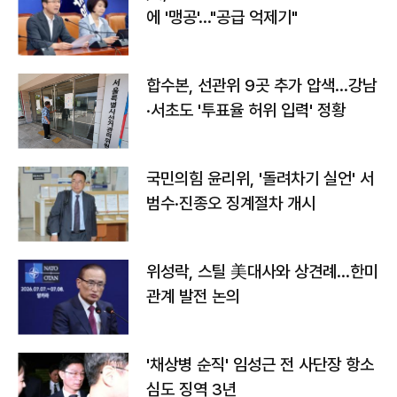
에 '맹공'…"공급 억제기"
합수본, 선관위 9곳 추가 압색…강남
·서초도 '투표율 허위 입력' 정황
국민의힘 윤리위, '돌려차기 실언' 서
범수·진종오 징계절차 개시
위성락, 스틸 美대사와 상견례…한미
관계 발전 논의
'채상병 순직' 임성근 전 사단장 항소
심도 징역 3년