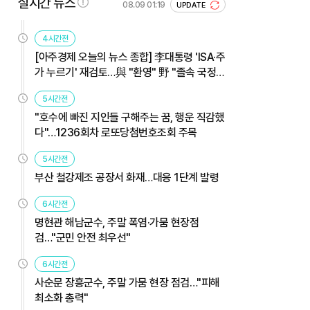
실시간 뉴스
08.09 01:19
UPDATE
4시간전
[아주경제 오늘의 뉴스 종합] 李대통령 'ISA·주
가 누르기' 재검토…與 "환영" 野 "졸속 국정"
外
5시간전
"호수에 빠진 지인들 구해주는 꿈, 행운 직감했
다"…1236회차 로또당첨번호조회 주목
5시간전
부산 철강제조 공장서 화재…대응 1단계 발령
6시간전
명현관 해남군수, 주말 폭염·가뭄 현장점
검…"군민 안전 최우선"
6시간전
사순문 장흥군수, 주말 가뭄 현장 점검…"피해
최소화 총력"