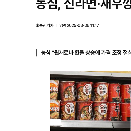
농심, 신라면·새우깡 
홍승완 기자
입력 2025-03-06 11:17
농심 "원재료비·환율 상승에 가격 조정 절실