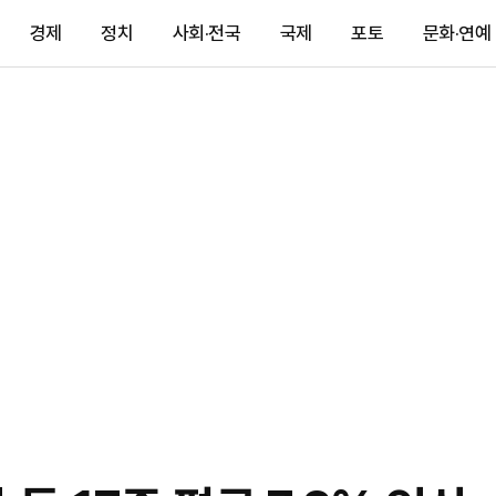
경제
정치
사회·전국
국제
포토
문화·연예