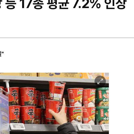
등 17종 평균 7.2% 인상
"
이
미
지
확
대