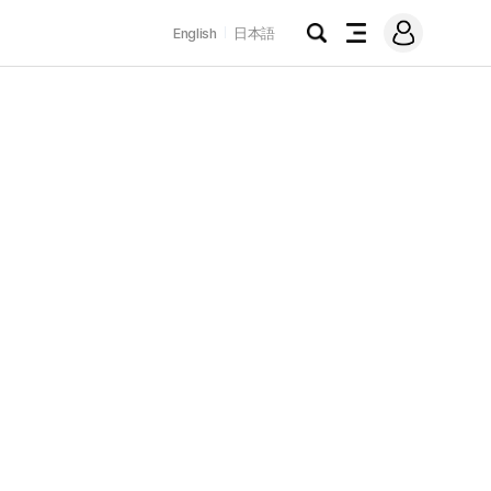
로
English
日本語
그
검
전
인
색
체
메
뉴