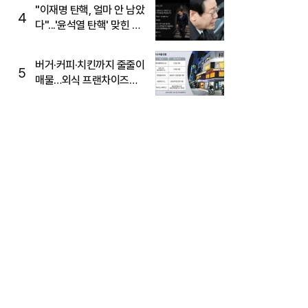
주목
"이재명 탄핵, 얼마 안 남았
4
다"...'윤석열 탄핵' 맞힌 무
당, '성지글' 등장
버거·커피·치킨까지 줄줄이
5
매물…외식 프랜차이즈
M&A '활기'