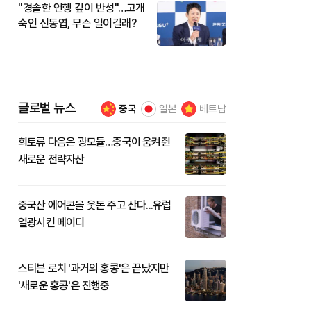
"경솔한 언행 깊이 반성"…고개
숙인 신동엽, 무슨 일이길래?
글로벌 뉴스
중국
일본
베트남
희토류 다음은 광모듈…중국이 움켜쥔
새로운 전략자산
중국산 에어콘을 웃돈 주고 산다...유럽
열광시킨 메이디
스티븐 로치 '과거의 홍콩'은 끝났지만
'새로운 홍콩'은 진행중