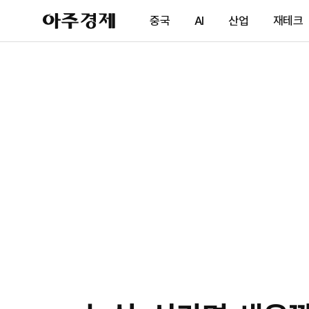
아
중국
AI
산업
재테크
주
경
제