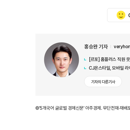
홍승완 기자
veryho
[르포] 홈플러스 직원 
CJ온스타일, 모바일 라
기자의 다른기사
©'5개국어 글로벌 경제신문' 아주경제. 무단전재·재배