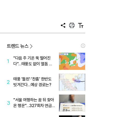
공
프
텍
유
린
스
트
트
크
기
트렌드 뉴스
"다음 주 기온 뚝 떨어진
1
다"…태풍도 없이 열돔 박
살 낸 '이것'
태풍 '돌핀'·'찬홈' 한반도
2
빗겨간다…예상 경로는?
"서울 여행하는 꿈 뒤 찾아
3
온 행운"…327회차 연금
복권720+ 당첨번호조회