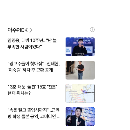
아주PICK
임영웅, 데뷔 10주년…"난 늘
부족한 사람이었다"
"광고주들이 찾아줘"…진태현,
'이숙캠' 하차 후 근황 공개
13호 태풍 '돌핀'·15호 '찬홈'
현재 위치는?
"속옷 빨고 졸업식까지"…근육
병 학생 돌본 공익, 코미디언 김
규원이었다