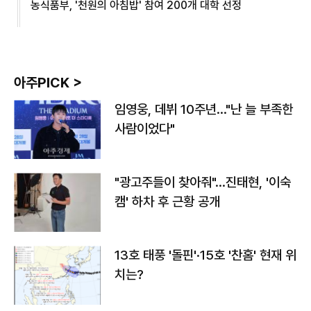
농식품부, '천원의 아침밥' 참여 200개 대학 선정
아주PICK >
임영웅, 데뷔 10주년…"난 늘 부족한
사람이었다"
"광고주들이 찾아줘"…진태현, '이숙
캠' 하차 후 근황 공개
13호 태풍 '돌핀'·15호 '찬홈' 현재 위
치는?