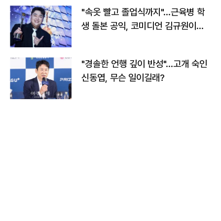
"속옷 빨고 졸업식까지"…근육병 학
생 돌본 공익, 코미디언 김규원이었
다
"경솔한 언행 깊이 반성"…고개 숙인
신동엽, 무슨 일이길래?