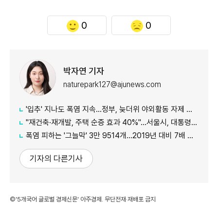
0
0
박자연 기자
naturepark127@ajunews.com
'입추' 지나도 폭염 지속...정부, 늦더위 야외활동 자제 당부
"재건축·재개발, 주택 순증 효과 40%"...서울시, 대통령실에 정비사업 '백서' 전달
폭염 피하는 '그늘막' 3만 9514개…2019년 대비 7배 증가
기자의 다른기사
©'5개국어 글로벌 경제신문' 아주경제. 무단전재·재배포 금지