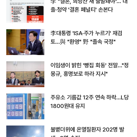
李 "결혼, 희망찬 새 출발돼야"… 대
출·청약 '결혼 페널티' 손본다
李대통령 'ISA·주가 누르기' 재검
토…與 "환영" 野 "졸속 국정"
이임생이 밝힌 '빵집 회동' 전말…"정
몽규, 홍명보로 하라 지시"
주유소 기름값 12주 연속 하락…L당
1800원대 유지
불볕더위에 온열질환자 202명 발