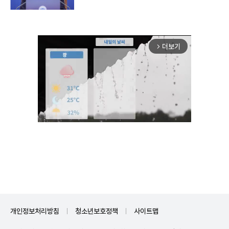
더보기
arrow_forward_ios
Unmute
개인정보처리방침
청소년보호정책
사이트맵