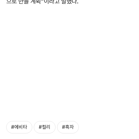
으로 만들 계획”이라고 말했다.
#에비타
#컬리
#흑자