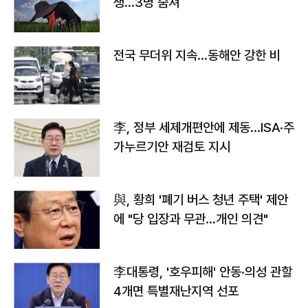
생…3명 숨져
전국 무더위 지속…동해안 강한 비
李, 정부 세제개편안에 제동…ISA·주
가누르기안 재검토 지시
與, 황희 '폐기 버스 청년 주택' 제안
에 "당 입장과 무관…개인 의견"
李대통령, '호우피해' 안동·의성 관할
4개면 특별재난지역 선포