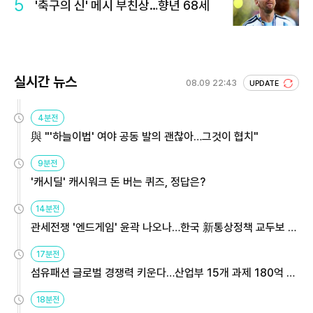
5
'축구의 신' 메시 부친상…향년 68세
실시간 뉴스
08.09 22:43
UPDATE
4분전
與 "'하늘이법' 여야 공동 발의 괜찮아…그것이 협치"
9분전
'캐시딜' 캐시워크 돈 버는 퀴즈, 정답은?
14분전
관세전쟁 '엔드게임' 윤곽 나오나…한국 新통상정책 교두보 활
용해야
17분전
섬유패션 글로벌 경쟁력 키운다…산업부 15개 과제 180억 지
원
18분전