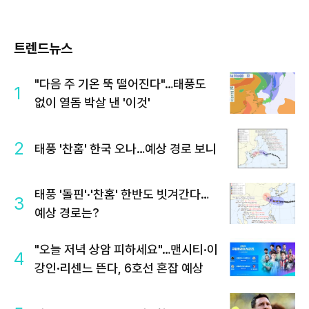
트렌드뉴스
"다음 주 기온 뚝 떨어진다"…태풍도
1
없이 열돔 박살 낸 '이것'
2
태풍 '찬홈' 한국 오나…예상 경로 보니
태풍 '돌핀'·'찬홈' 한반도 빗겨간다…
3
예상 경로는?
"오늘 저녁 상암 피하세요"…맨시티·이
4
강인·리센느 뜬다, 6호선 혼잡 예상