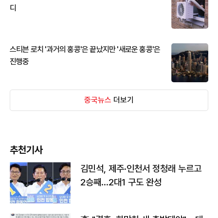
디
스티븐 로치 '과거의 홍콩'은 끝났지만 '새로운 홍콩'은
진행중
중국뉴스
더보기
추천기사
김민석, 제주·인천서 정청래 누르고
2승째…2대1 구도 완성