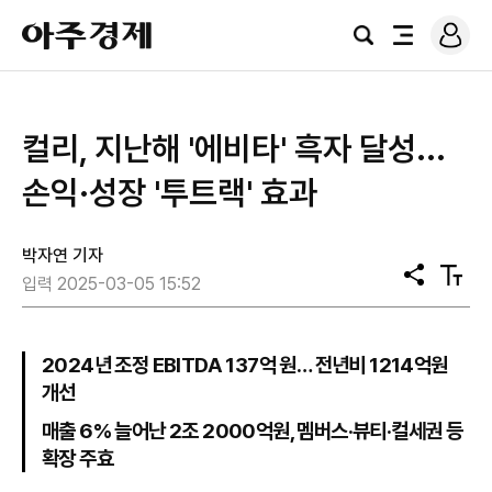
로
아
그
검
전
주
인
색
체
경
메
제
뉴
컬리, 지난해 '에비타' 흑자 달성...
손익·성장 '투트랙' 효과
박자연 기자
공
텍
입력 2025-03-05 15:52
유
스
트
크
기
2024년 조정 EBITDA 137억 원… 전년비 1214억원
개선
매출 6% 늘어난 2조 2000억원, 멤버스·뷰티·컬세권 등
확장 주효