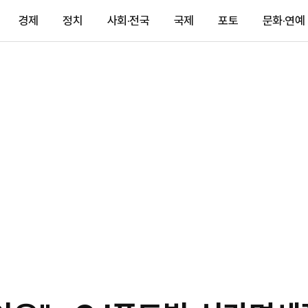
경제
정치
사회·전국
국제
포토
문화·연예