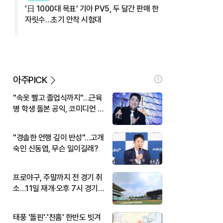
'日 1000대 목표' 기아 PV5, 두 달간 판매 한
자릿수…초기 안착 시험대
아주PICK
"속옷 빨고 졸업식까지"…근육
병 학생 돌본 공익, 코미디언 김
규원이었다
"경솔한 언행 깊이 반성"…고개
숙인 신동엽, 무슨 일이길래?
프로야구, 주말까지 전 경기 취
소…11일 재개·오후 7시 경기
시작
태풍 '돌핀'·'찬홈' 한반도 빗겨