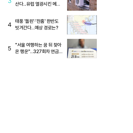
3
산다...유럽 열광시킨 메이
디
태풍 '돌핀'·'찬홈' 한반도
4
빗겨간다…예상 경로는?
"서울 여행하는 꿈 뒤 찾아
5
온 행운"…327회차 연금
복권720+ 당첨번호조회
주목