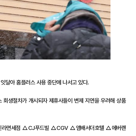
잇달아 홈플러스 사용 중단에 나서고 있다.
스 회생절차가 개시되자 제휴사들이 변제 지연을 우려해 상품
△신라면세점 △CJ푸드빌 △CGV △앰배서더호텔 △에버랜