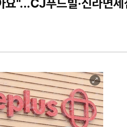
아요"...CJ푸드빌·신라면세
이
미
지
확
대