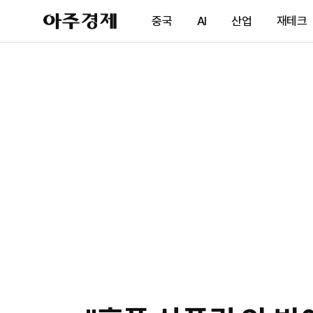
아
중국
AI
산업
재테크
주
경
제