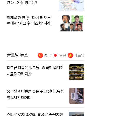
간다…예상 경로는?
이재룡 재판行…다시 떠오른
연예계 '사고 후 미조치' 사례
글로벌 뉴스
중국
일본
베트남
희토류 다음은 광모듈…중국이 움켜쥔
새로운 전략자산
중국산 에어콘을 웃돈 주고 산다...유럽
열광시킨 메이디
스티븐 로치 '과거의 홍콩'은 끝났지만