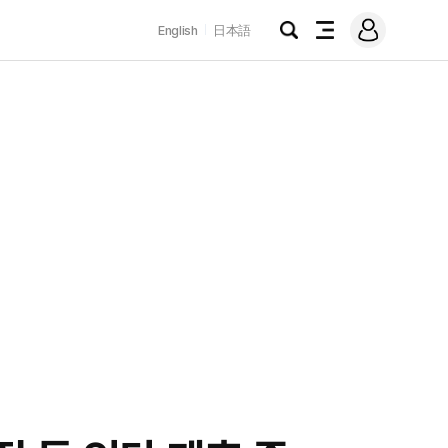
로
English
日本語
그
검
전
인
색
체
메
뉴