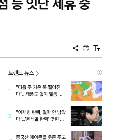
점 등 잇단 제휴 중
공
프
텍
유
린
스
트
트
크
기
트렌드 뉴스
"다음 주 기온 뚝 떨어진
1
다"…태풍도 없이 열돔 박
살 낸 '이것'
"이재명 탄핵, 얼마 안 남았
2
다"...'윤석열 탄핵' 맞힌 무
당, '성지글' 등장
중국산 에어콘을 웃돈 주고