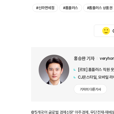
#신라면세점
#홈플러스
#홈플러스 상품권
홍승완 기자
veryho
[르포] 홈플러스 직원 
CJ온스타일, 모바일 라
기자의 다른기사
©'5개국어 글로벌 경제신문' 아주경제. 무단전재·재배