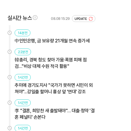
실시간 뉴스
08.08 15:29
UPDATE
14분전
中인민은행, 금 보유량 21개월 연속 증가세
22분전
韓총리, 경북 청도 찾아 가뭄·폭염 피해 점
검…"비상 대체 수원 적극 활용"
1시간전
추미애 경기도지사 "국가가 못하면 시민이 외
쳐야"...강일출 할머니 흉상 앞 '연대' 강조
1시간전
李 "결혼, 희망찬 새 출발돼야"… 대출·청약 '결
혼 페널티' 손본다
1시간전