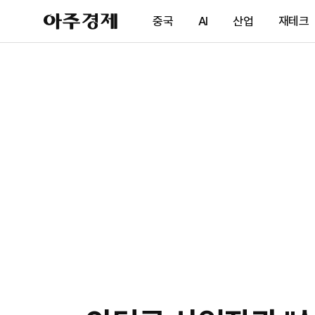
아
중국
AI
산업
재테크
주
경
제