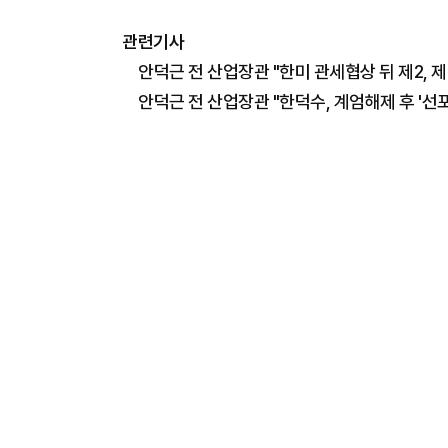
관련기사
안덕근 전 산업장관 "한미 관세협상 뒤 제2, 제3
안덕근 전 산업장관 "한덕수, 계엄해제 후 '선