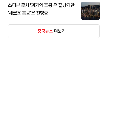
스티븐 로치 '과거의 홍콩'은 끝났지만
'새로운 홍콩'은 진행중
중국뉴스
더보기