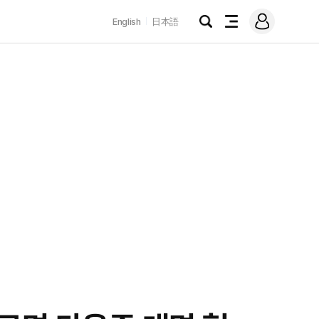
로
English
日本語
그
검
전
인
색
체
메
뉴