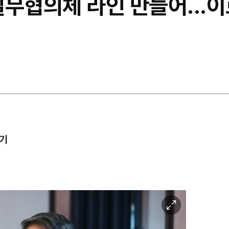
무협의체 라인 만들어...이
위기
이
미