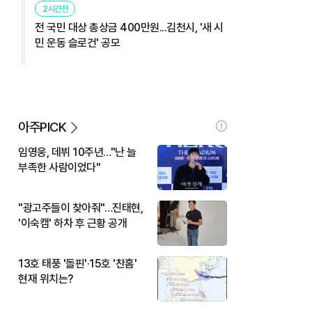
2시간전
전 국민 대상 총상금 400만원...김천시, '새 시
민 운동 슬로건' 공모
아주PICK
임영웅, 데뷔 10주년…"난 늘
부족한 사람이었다"
"광고주들이 찾아줘"…진태현,
'이숙캠' 하차 후 근황 공개
13호 태풍 '돌핀'·15호 '찬홈'
현재 위치는?