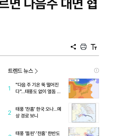
르면 다음주 대면 협
공
프
텍
유
린
스
트
트
크
기
트렌드 뉴스
"다음 주 기온 뚝 떨어진
1
다"…태풍도 없이 열돔 박
살 낸 '이것'
태풍 '찬홈' 한국 오나…예
2
상 경로 보니
태풍 '돌핀'·'찬홈' 한반도