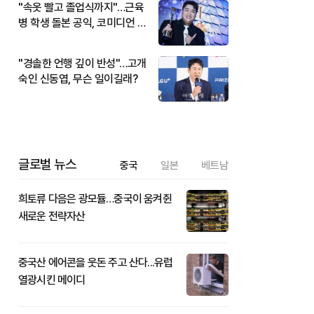
"속옷 빨고 졸업식까지"…근육
병 학생 돌본 공익, 코미디언 김
규원이었다
"경솔한 언행 깊이 반성"…고개
숙인 신동엽, 무슨 일이길래?
글로벌 뉴스
중국
일본
베트남
희토류 다음은 광모듈…중국이 움켜쥔
새로운 전략자산
중국산 에어콘을 웃돈 주고 산다...유럽
열광시킨 메이디