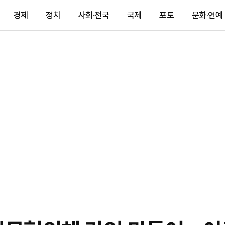
경제
정치
사회·전국
국제
포토
문화·연예