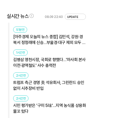
실시간 뉴스
08.09 22:40
UPDATE
51분전
[아주경제 오늘의 뉴스 종합] 김민석, 강원·경
북서 정청래에 신승…부울경·대구 제외 모두 웃
었다 外
1시간전
김병삼 영천시장, 국회로 향했다…'마사회 본사
이전·광역철도' 사수 총력전
2시간전
트럼프 측근 경영 美 석유회사, 그린란드 승인
없이 시추장비 반입
2시간전
시민 평가받은 '구미 5味'…지역 농식품 상용화
물꼬 텄다