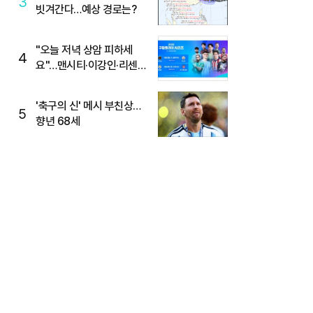
3
빗겨간다…예상 경로는?
"오늘 저녁 상암 피하세
4
요"…맨시티·이강인·리센느
뜬다, 6호선 혼잡 예상
'축구의 신' 메시 부친상…
5
향년 68세