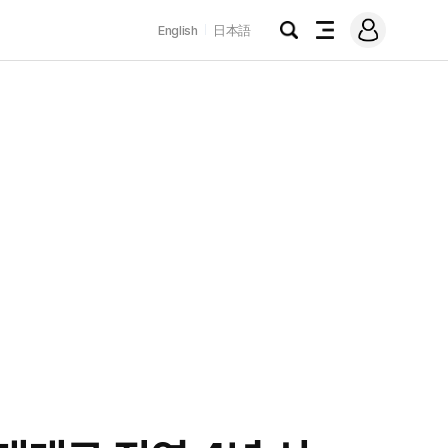
로
English
日本語
그
검
전
인
색
체
메
뉴