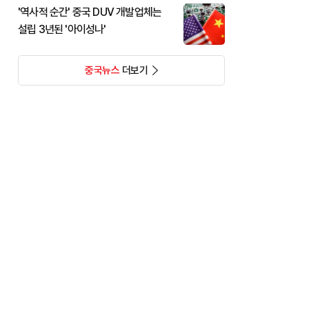
'역사적 순간' 중국 DUV 개발업체는
설립 3년된 '아이성나'
중국뉴스
더보기