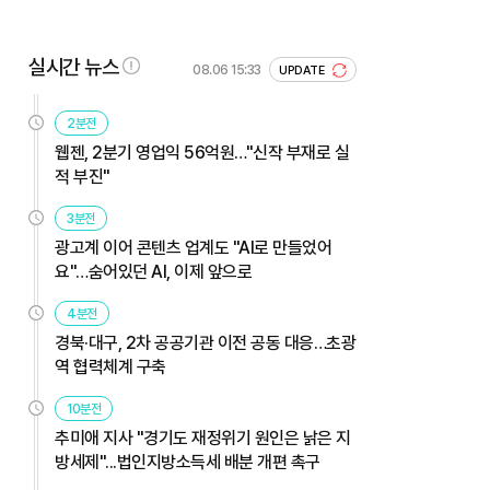
실시간 뉴스
08.06 15:33
UPDATE
2분전
웹젠, 2분기 영업익 56억원…"신작 부재로 실
적 부진"
3분전
광고계 이어 콘텐츠 업계도 "AI로 만들었어
요"…숨어있던 AI, 이제 앞으로
4분전
경북·대구, 2차 공공기관 이전 공동 대응…초광
역 협력체계 구축
10분전
추미애 지사 "경기도 재정위기 원인은 낡은 지
방세제"...법인지방소득세 배분 개편 촉구