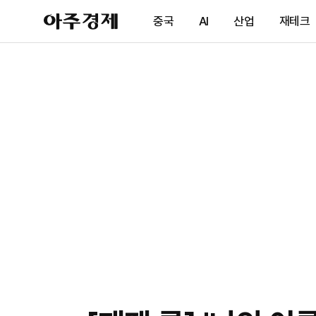
아
중국
AI
산업
재테크
주
경
제