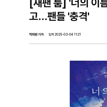
[재팬 룸] '너의 이
고…팬들 '충격'
박희원 기자
입력 2025-03-04 11:21