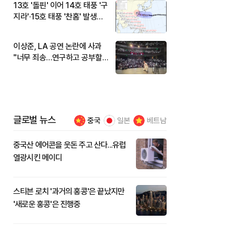
13호 '돌핀' 이어 14호 태풍 '구
지라'·15호 태풍 '찬홈' 발생…
현재 위치와 이동경로는?
이상준, LA 공연 논란에 사과
"너무 죄송…연구하고 공부할
것"
글로벌 뉴스
중국
일본
베트남
중국산 에어콘을 웃돈 주고 산다...유럽
열광시킨 메이디
스티븐 로치 '과거의 홍콩'은 끝났지만
'새로운 홍콩'은 진행중