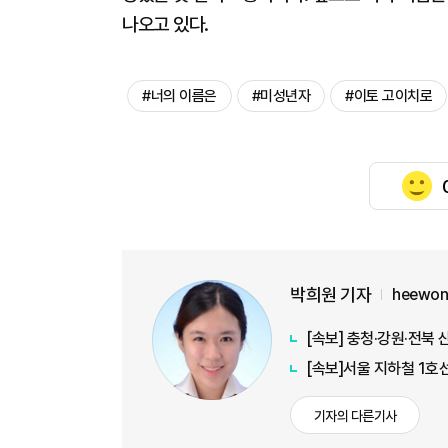
나오고 있다.
#너의 이름은
#미성년자
#이토 고이치로
박희원 기자
heewon
[속보] 충청·강원·전북 
[속보]서울 지하철 1호
기자의 다른기사