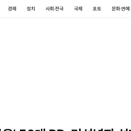
경제
정치
사회·전국
국제
포토
문화·연예