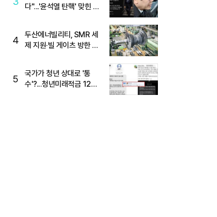
3
다"...'윤석열 탄핵' 맞힌 무
당, '성지글' 등장
두산에너빌리티, SMR 세
4
제 지원·빌 게이츠 방한 기
대에 5%대 강세
국가가 청년 상대로 '통
5
수'?...청년미래적금 12%
준다더니 "응, 오류야"