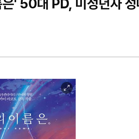
름은' 50대 PD, 미성년자 
이
미
지
확
대