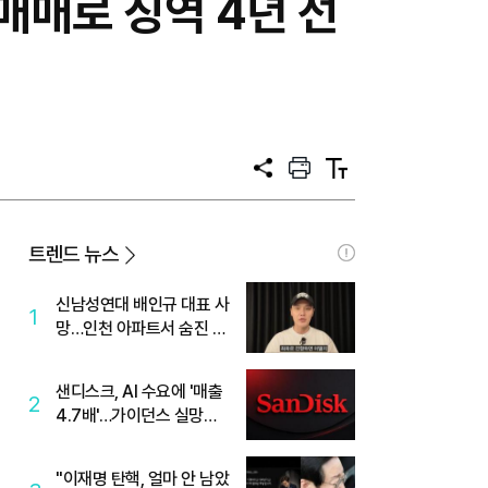
성매매로 징역 4년 선
공
프
텍
유
린
스
트
트
크
기
트렌드 뉴스
신남성연대 배인규 대표 사
1
망…인천 아파트서 숨진 채
발견
샌디스크, AI 수요에 '매출
2
4.7배'…가이던스 실망에
'주가는 하락'
"이재명 탄핵, 얼마 안 남았