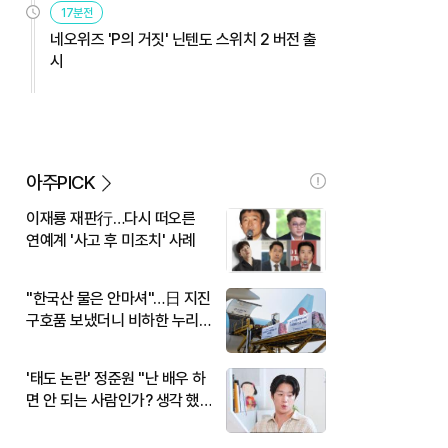
17분전
네오위즈 'P의 거짓' 닌텐도 스위치 2 버전 출
시
아주PICK
이재룡 재판行…다시 떠오른
연예계 '사고 후 미조치' 사례
"한국산 물은 안마셔"…日 지진
구호품 보냈더니 비하한 누리
꾼
'태도 논란' 정준원 "난 배우 하
면 안 되는 사람인가? 생각 했
다"