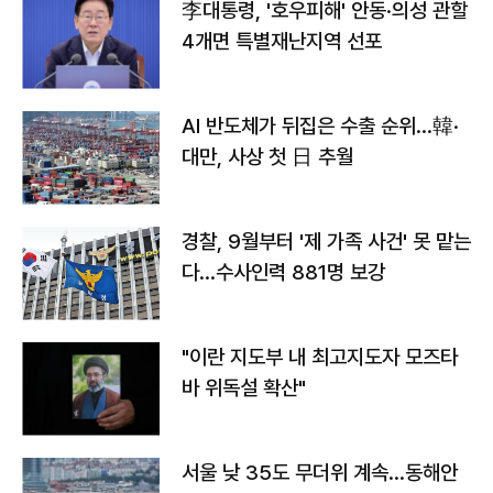
李대통령, '호우피해' 안동·의성 관할
4개면 특별재난지역 선포
AI 반도체가 뒤집은 수출 순위…韓·
대만, 사상 첫 日 추월
경찰, 9월부터 '제 가족 사건' 못 맡는
다…수사인력 881명 보강
"이란 지도부 내 최고지도자 모즈타
바 위독설 확산"
서울 낮 35도 무더위 계속…동해안