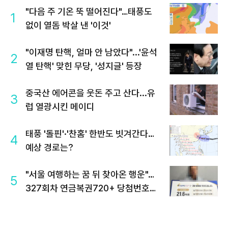
"다음 주 기온 뚝 떨어진다"…태풍도
1
없이 열돔 박살 낸 '이것'
"이재명 탄핵, 얼마 안 남았다"...'윤석
2
열 탄핵' 맞힌 무당, '성지글' 등장
중국산 에어콘을 웃돈 주고 산다...유
3
럽 열광시킨 메이디
태풍 '돌핀'·'찬홈' 한반도 빗겨간다…
4
예상 경로는?
"서울 여행하는 꿈 뒤 찾아온 행운"…
5
327회차 연금복권720+ 당첨번호조
회 주목