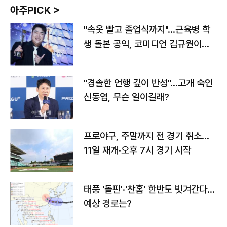
아주PICK >
"속옷 빨고 졸업식까지"…근육병 학
생 돌본 공익, 코미디언 김규원이었
다
"경솔한 언행 깊이 반성"…고개 숙인
신동엽, 무슨 일이길래?
프로야구, 주말까지 전 경기 취소…
11일 재개·오후 7시 경기 시작
태풍 '돌핀'·'찬홈' 한반도 빗겨간다…
예상 경로는?