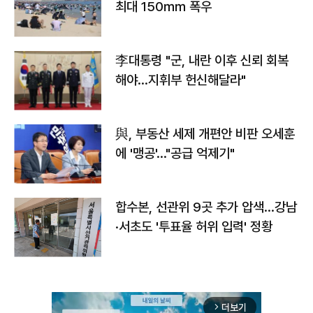
최대 150㎜ 폭우
李대통령 "군, 내란 이후 신뢰 회복
해야…지휘부 헌신해달라"
與, 부동산 세제 개편안 비판 오세훈
에 '맹공'…"공급 억제기"
합수본, 선관위 9곳 추가 압색…강남
·서초도 '투표율 허위 입력' 정황
더보기
arrow_forward_ios