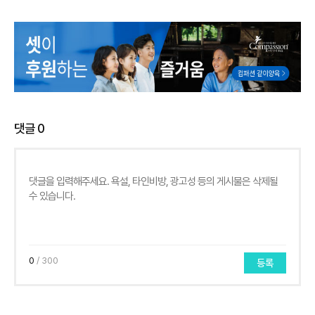
댓글
0
0
/ 300
등록