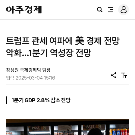
로
아
그
검
전
주
인
색
체
경
메
제
뉴
트럼프 관세 여파에 美 경제 전망
악화…1분기 역성장 전망
장성원 국제경제팀 팀장
공
텍
입력 2025-03-04 15:16
유
스
트
크
기
1분기 GDP 2.8% 감소 전망