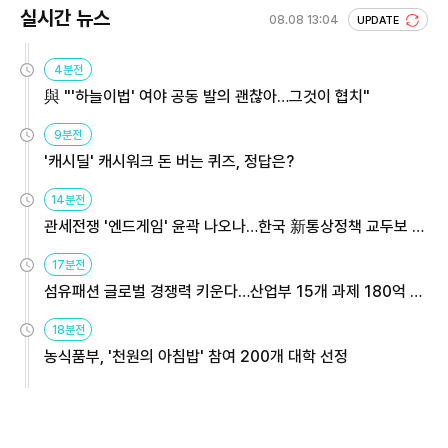
실시간 뉴스
08.08 13:04
UPDATE
4분전
與 "'하늘이법' 여야 공동 발의 괜찮아…그것이 협치"
9분전
'캐시딜' 캐시워크 돈 버는 퀴즈, 정답은?
14분전
관세전쟁 '엔드게임' 윤곽 나오나…한국 新통상정책 교두보 활
용해야
17분전
섬유패션 글로벌 경쟁력 키운다…산업부 15개 과제 180억 지
원
18분전
농식품부, '천원의 아침밥' 참여 200개 대학 선정