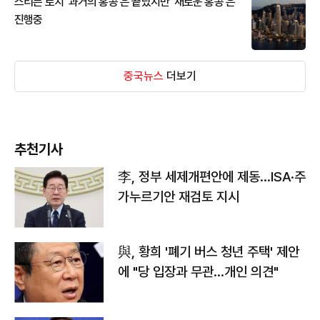
스티븐 로치 '과거의 홍콩'은 끝났지만 '새로운 홍콩'은
진행중
중국뉴스
더보기
추천기사
李, 정부 세제개편안에 제동…ISA·주
가누르기안 재검토 지시
與, 황희 '폐기 버스 청년 주택' 제안
에 "당 입장과 무관…개인 의견"