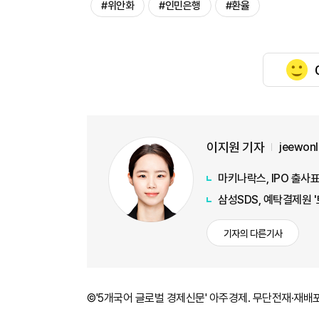
#위안화
#인민은행
#환율
이지원 기자
jeewon
마키나락스, IPO 출사표
삼성SDS, 예탁결제원 
기자의 다른기사
©'5개국어 글로벌 경제신문' 아주경제. 무단전재·재배