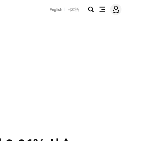
로
English
日本語
그
검
전
인
색
체
메
뉴