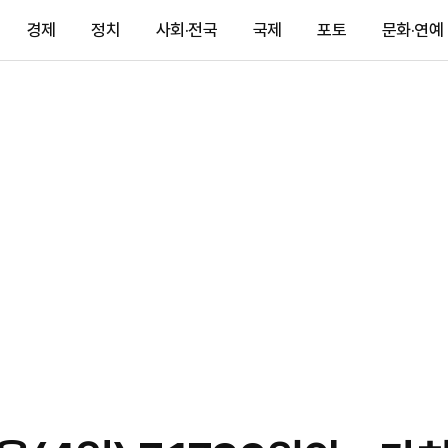
경제
정치
사회·전국
국제
포토
문화·연예