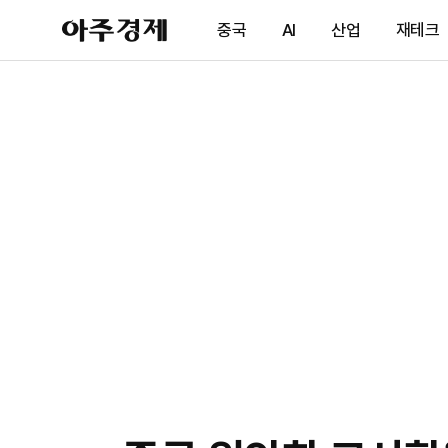
아
중국
AI
산업
재테크
주
경
제