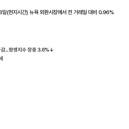
일(현지시간) 뉴욕 외환시장에서 전 거래일 대비 0.96%
마감…항셍지수 장중 3.6%↓
세