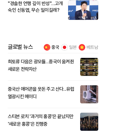
"경솔한 언행 깊이 반성"…고개
숙인 신동엽, 무슨 일이길래?
글로벌 뉴스
중국
일본
베트남
희토류 다음은 광모듈…중국이 움켜쥔
새로운 전략자산
중국산 에어콘을 웃돈 주고 산다...유럽
열광시킨 메이디
스티븐 로치 '과거의 홍콩'은 끝났지만
'새로운 홍콩'은 진행중