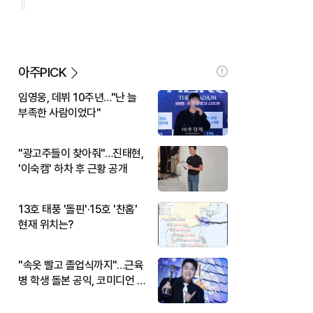
아주PICK
임영웅, 데뷔 10주년…"난 늘
부족한 사람이었다"
"광고주들이 찾아줘"…진태현,
'이숙캠' 하차 후 근황 공개
13호 태풍 '돌핀'·15호 '찬홈'
현재 위치는?
"속옷 빨고 졸업식까지"…근육
병 학생 돌본 공익, 코미디언 김
규원이었다