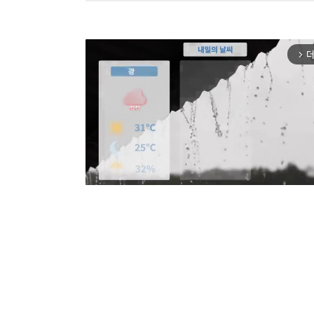
더
arrow_forward_ios
Mut