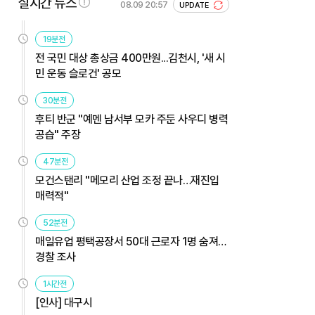
실시간 뉴스
08.09 20:57
UPDATE
19분전
전 국민 대상 총상금 400만원...김천시, '새 시
민 운동 슬로건' 공모
30분전
후티 반군 "예멘 남서부 모카 주둔 사우디 병력
공습" 주장
47분전
모건스탠리 "메모리 산업 조정 끝나…재진입
매력적"
52분전
매일유업 평택공장서 50대 근로자 1명 숨져…
경찰 조사
1시간전
[인사] 대구시