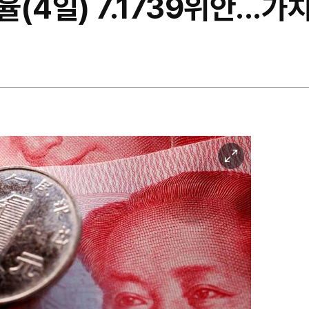
4일) 7.1739위안...가치
이
미
지
확
대