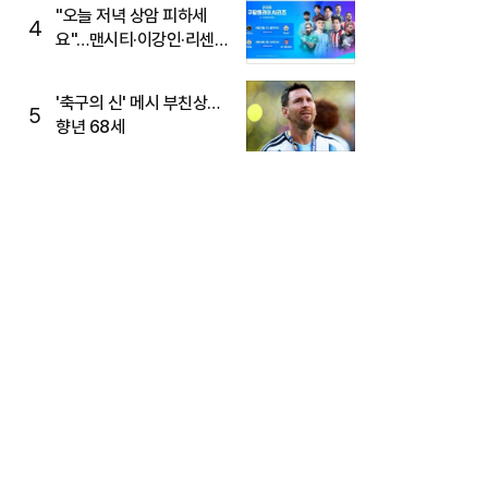
"오늘 저녁 상암 피하세
4
요"…맨시티·이강인·리센느
뜬다, 6호선 혼잡 예상
'축구의 신' 메시 부친상…
5
향년 68세