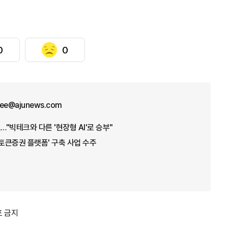
0
0
lee@ajunews.com
…"빅테크와 다른 '현장형 AI'로 승부"
'토큰증권 플랫폼' 구축 사업 수주
포 금지