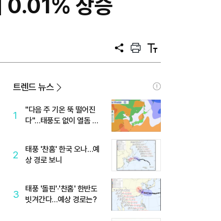
 0.01% 상승
공
프
텍
유
린
스
트
트
크
기
트렌드 뉴스
"다음 주 기온 뚝 떨어진
1
다"…태풍도 없이 열돔 박
살 낸 '이것'
태풍 '찬홈' 한국 오나…예
2
상 경로 보니
태풍 '돌핀'·'찬홈' 한반도
3
빗겨간다…예상 경로는?