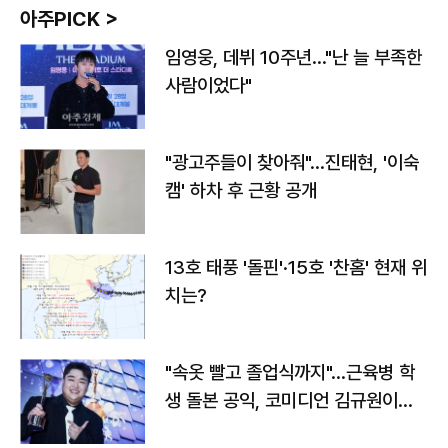
아주PICK >
임영웅, 데뷔 10주년…"난 늘 부족한
사람이었다"
"광고주들이 찾아줘"…진태현, '이숙
캠' 하차 후 근황 공개
13호 태풍 '돌핀'·15호 '찬홈' 현재 위
치는?
"속옷 빨고 졸업식까지"…근육병 학
생 돌본 공익, 코미디언 김규원이었
다