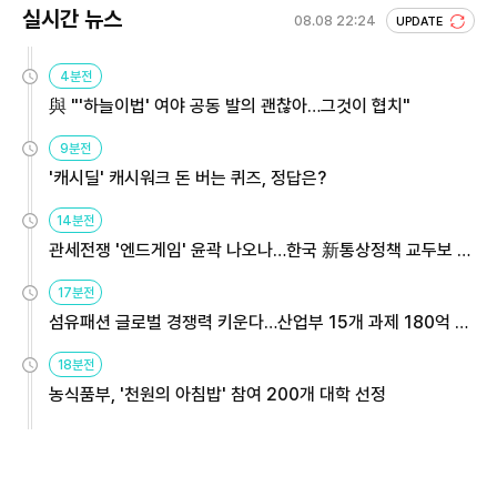
실시간 뉴스
08.08 22:24
UPDATE
4분전
與 "'하늘이법' 여야 공동 발의 괜찮아…그것이 협치"
9분전
'캐시딜' 캐시워크 돈 버는 퀴즈, 정답은?
14분전
관세전쟁 '엔드게임' 윤곽 나오나…한국 新통상정책 교두보 활
용해야
17분전
섬유패션 글로벌 경쟁력 키운다…산업부 15개 과제 180억 지
원
18분전
농식품부, '천원의 아침밥' 참여 200개 대학 선정