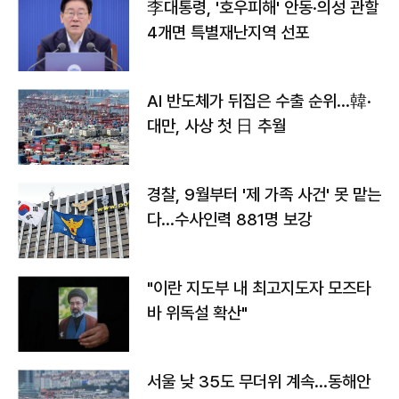
李대통령, '호우피해' 안동·의성 관할
4개면 특별재난지역 선포
AI 반도체가 뒤집은 수출 순위…韓·
대만, 사상 첫 日 추월
경찰, 9월부터 '제 가족 사건' 못 맡는
다…수사인력 881명 보강
"이란 지도부 내 최고지도자 모즈타
바 위독설 확산"
서울 낮 35도 무더위 계속…동해안