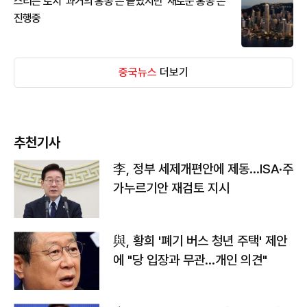
스티븐 로치 '과거의 홍콩'은 끝났지만 '새로운 홍콩'은
진행중
중국뉴스
더보기
추천기사
李, 정부 세제개편안에 제동…ISA·주
가누르기안 재검토 지시
與, 황희 '폐기 버스 청년 주택' 제안
에 "당 입장과 무관…개인 의견"