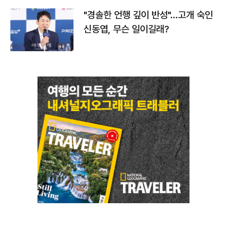
"경솔한 언행 깊이 반성"…고개 숙인
신동엽, 무슨 일이길래?