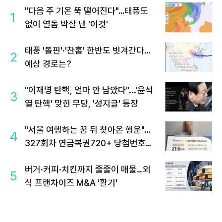
"다음 주 기온 뚝 떨어진다"…태풍도
1
없이 열돔 박살 낸 '이것'
태풍 '돌핀'·'찬홈' 한반도 빗겨간다…
2
예상 경로는?
"이재명 탄핵, 얼마 안 남았다"...'윤석
3
열 탄핵' 맞힌 무당, '성지글' 등장
"서울 여행하는 꿈 뒤 찾아온 행운"…
4
327회차 연금복권720+ 당첨번호조
회 주목
버거·커피·치킨까지 줄줄이 매물…외
5
식 프랜차이즈 M&A '활기'