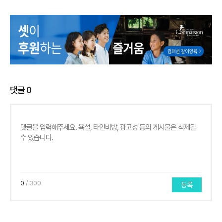
댓글
0
0
/ 300
등록