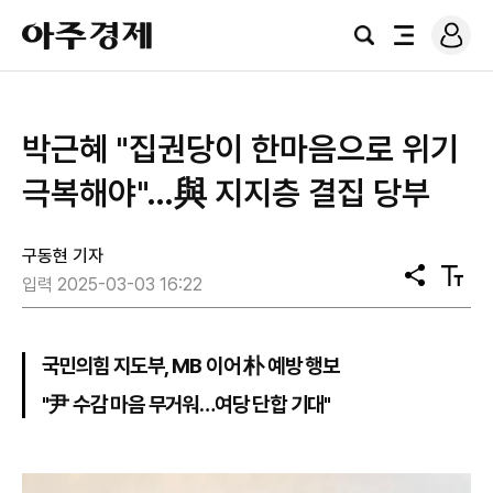
로
아
그
검
전
주
인
색
체
경
메
제
뉴
박근혜 "집권당이 한마음으로 위기
극복해야"…與 지지층 결집 당부
구동현 기자
공
텍
입력 2025-03-03 16:22
유
스
트
크
기
국민의힘 지도부, MB 이어 朴 예방 행보
"尹 수감 마음 무거워…여당 단합 기대"