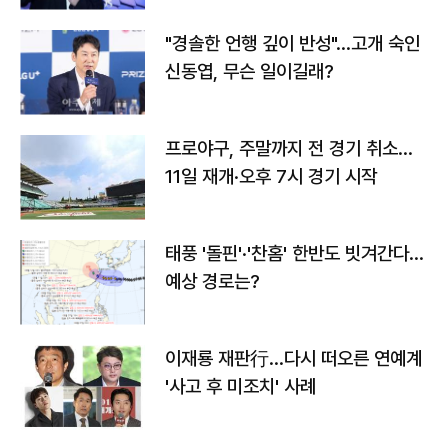
"경솔한 언행 깊이 반성"…고개 숙인
신동엽, 무슨 일이길래?
프로야구, 주말까지 전 경기 취소…
11일 재개·오후 7시 경기 시작
태풍 '돌핀'·'찬홈' 한반도 빗겨간다…
예상 경로는?
이재룡 재판行…다시 떠오른 연예계
'사고 후 미조치' 사례