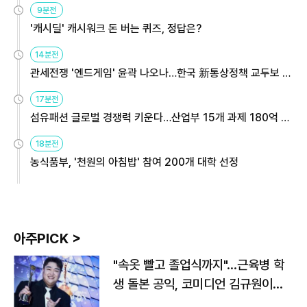
9분전
'캐시딜' 캐시워크 돈 버는 퀴즈, 정답은?
14분전
관세전쟁 '엔드게임' 윤곽 나오나…한국 新통상정책 교두보 활
용해야
17분전
섬유패션 글로벌 경쟁력 키운다…산업부 15개 과제 180억 지
원
18분전
농식품부, '천원의 아침밥' 참여 200개 대학 선정
아주PICK >
"속옷 빨고 졸업식까지"…근육병 학
생 돌본 공익, 코미디언 김규원이었
다