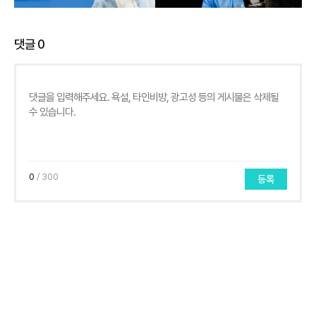
댓글
0
0
/ 300
등록