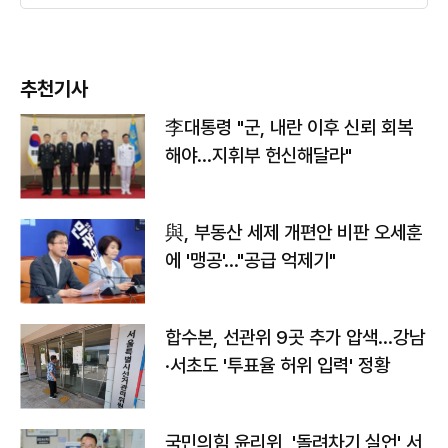
추천기사
李대통령 "군, 내란 이후 신뢰 회복
해야…지휘부 헌신해달라"
與, 부동산 세제 개편안 비판 오세훈
에 '맹공'…"공급 억제기"
합수본, 선관위 9곳 추가 압색…강남
·서초도 '투표율 허위 입력' 정황
국민의힘 윤리위, '돌려차기 실언' 서