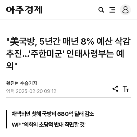
로
아
그
검
전
주
인
색
체
경
메
제
뉴
"美국방, 5년간 매년 8% 예산 삭감
추진…'주한미군' 인태사령부는 예
외"
황진현 수습기자
공
텍
입력 2025-02-20 09:12
유
스
트
크
기
채택되면 첫해 국방비 680억 달러 감소
WP "의회의 초당적 반대 직면할 것"