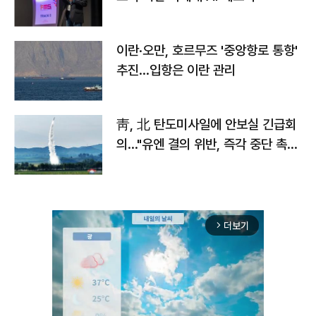
이란·오만, 호르무즈 '중앙항로 통항'
추진…입항은 이란 관리
靑, 北 탄도미사일에 안보실 긴급회
의…"유엔 결의 위반, 즉각 중단 촉
구"
더보기
arrow_forward_ios