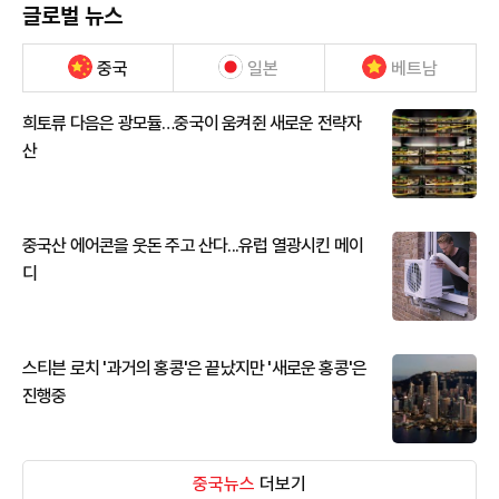
글로벌 뉴스
중국
일본
베트남
희토류 다음은 광모듈…중국이 움켜쥔 새로운 전략자
산
중국산 에어콘을 웃돈 주고 산다...유럽 열광시킨 메이
디
스티븐 로치 '과거의 홍콩'은 끝났지만 '새로운 홍콩'은
진행중
중국뉴스
더보기