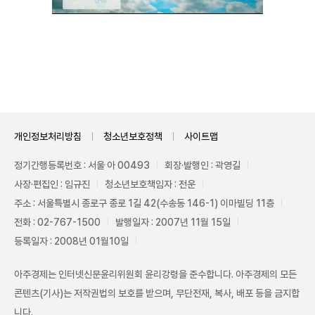
Unmute
개인정보처리방침
청소년보호정책
사이트맵
정기간행등록번호 : 서울 아 00493
회장·발행인 : 곽영길
사장·편집인 : 임규진
청소년보호책임자 : 전운
주소 : 서울특별시 종로구 종로 1길 42(수송동 146-1) 이마빌딩 11층
전화 : 02-767-1500
발행일자 : 2007년 11월 15일
등록일자 : 2008년 01월10일
아주경제는 인터넷신문윤리위원회 윤리강령을 준수합니다. 아주경제의 모든
콘텐츠(기사)는 저작권법의 보호를 받으며, 무단전재, 복사, 배포 등을 금지합
니다.