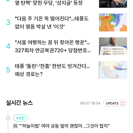
열 탄핵' 맞힌 무당, '성지글' 등장
"다음 주 기온 뚝 떨어진다"…태풍도
3
없이 열돔 박살 낸 '이것'
"서울 여행하는 꿈 뒤 찾아온 행운"…
4
327회차 연금복권720+ 당첨번호조
회 주목
태풍 '돌핀'·'찬홈' 한반도 빗겨간다…
5
예상 경로는?
실시간 뉴스
08.07 18:34
UPDATE
4분전
與 "'하늘이법' 여야 공동 발의 괜찮아…그것이 협치"