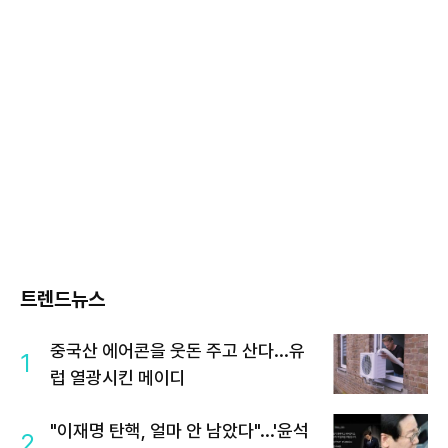
트렌드뉴스
중국산 에어콘을 웃돈 주고 산다...유
1
럽 열광시킨 메이디
"이재명 탄핵, 얼마 안 남았다"...'윤석
2