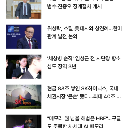
범수·진종오 징계절차 개시
위성락, 스틸 美대사와 상견례…한미
관계 발전 논의
'채상병 순직' 임성근 전 사단장 항소
심도 징역 3년
현금 88조 쌓인 SK하이닉스, 국내
채권시장 '큰손' 됐다…최대 40조 투
자
"메모리 월 넘을 해법은 HBF"…구글
도 주목한 차세대 AI 메모리