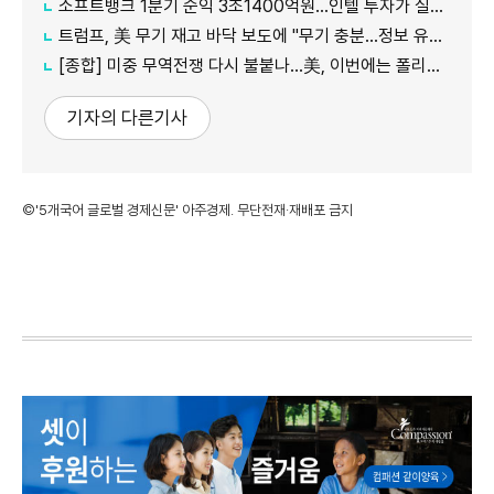
소프트뱅크 1분기 순익 3조1400억원…인텔 투자가 실적 견인
트럼프, 美 무기 재고 바닥 보도에 "무기 충분…정보 유출자에 장기형"
[종합] 미중 무역전쟁 다시 불붙나…美, 이번에는 폴리실리콘 관세 15% 추진
기자의 다른기사
©'5개국어 글로벌 경제신문' 아주경제. 무단전재·재배포 금지