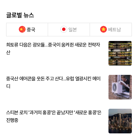
글로벌 뉴스
중국
일본
베트남
희토류 다음은 광모듈…중국이 움켜쥔 새로운 전략자
산
중국산 에어콘을 웃돈 주고 산다...유럽 열광시킨 메이
디
스티븐 로치 '과거의 홍콩'은 끝났지만 '새로운 홍콩'은
진행중