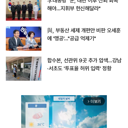
李대통령 "군, 내란 이후 신뢰 회복
해야…지휘부 헌신해달라"
與, 부동산 세제 개편안 비판 오세훈
에 '맹공'…"공급 억제기"
합수본, 선관위 9곳 추가 압색…강남
·서초도 '투표율 허위 입력' 정황
더보기
arrow_forward_ios