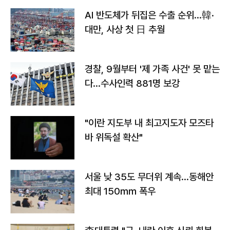
AI 반도체가 뒤집은 수출 순위…韓·
대만, 사상 첫 日 추월
경찰, 9월부터 '제 가족 사건' 못 맡는
다…수사인력 881명 보강
"이란 지도부 내 최고지도자 모즈타
바 위독설 확산"
서울 낮 35도 무더위 계속…동해안
최대 150㎜ 폭우