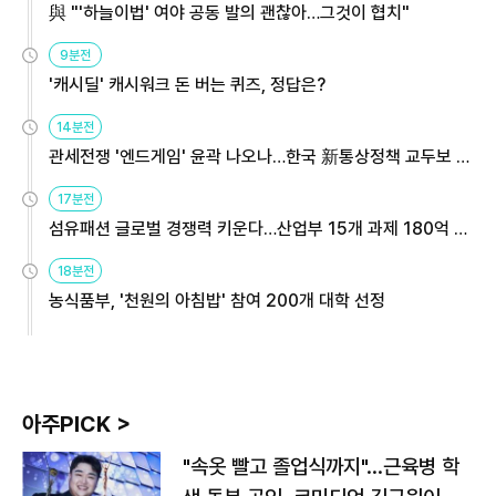
與 "'하늘이법' 여야 공동 발의 괜찮아…그것이 협치"
9분전
'캐시딜' 캐시워크 돈 버는 퀴즈, 정답은?
14분전
관세전쟁 '엔드게임' 윤곽 나오나…한국 新통상정책 교두보 활
용해야
17분전
섬유패션 글로벌 경쟁력 키운다…산업부 15개 과제 180억 지
원
18분전
농식품부, '천원의 아침밥' 참여 200개 대학 선정
아주PICK >
"속옷 빨고 졸업식까지"…근육병 학