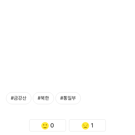
#금강산
#북한
#통일부
0
1