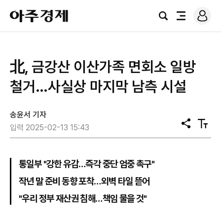
로
아
그
검
전
주
인
색
체
경
메
제
뉴
北, 금강산 이산가족 면회소 일방
철거…사실상 마지막 남측 시설
송윤서 기자
공
텍
입력 2025-02-13 15:43
유
스
트
크
기
통일부 "강한 유감…즉각 중단 엄중 촉구"
작년 말 준비 동향 포착…외벽 타일 뜯어
"우리 정부 재산권 침해…책임 물을 것"