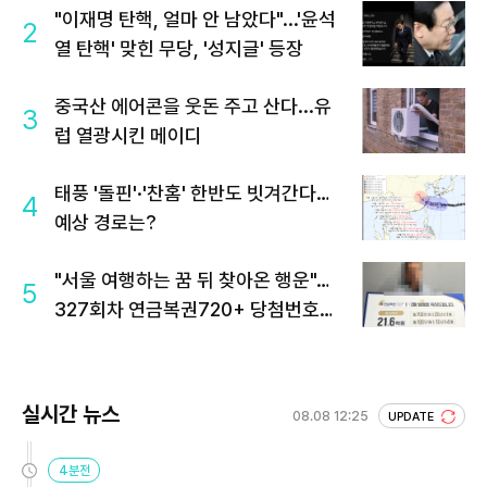
"이재명 탄핵, 얼마 안 남았다"...'윤석
2
열 탄핵' 맞힌 무당, '성지글' 등장
중국산 에어콘을 웃돈 주고 산다...유
3
럽 열광시킨 메이디
태풍 '돌핀'·'찬홈' 한반도 빗겨간다…
4
예상 경로는?
"서울 여행하는 꿈 뒤 찾아온 행운"…
5
327회차 연금복권720+ 당첨번호조
회 주목
실시간 뉴스
08.08 12:25
UPDATE
4분전