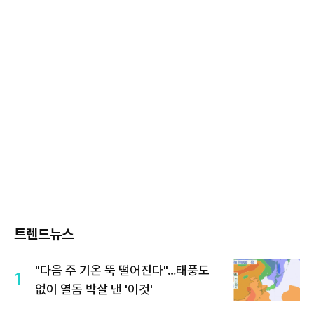
트렌드뉴스
"다음 주 기온 뚝 떨어진다"…태풍도
1
없이 열돔 박살 낸 '이것'