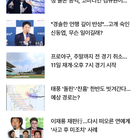
생 돌본 공익, 코미디언 김규원이었
다
"경솔한 언행 깊이 반성"…고개 숙인
신동엽, 무슨 일이길래?
프로야구, 주말까지 전 경기 취소…
11일 재개·오후 7시 경기 시작
태풍 '돌핀'·'찬홈' 한반도 빗겨간다…
예상 경로는?
이재룡 재판行…다시 떠오른 연예계
'사고 후 미조치' 사례