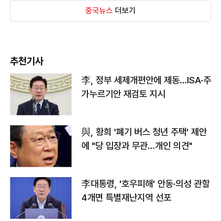
중국뉴스
더보기
추천기사
李, 정부 세제개편안에 제동…ISA·주
가누르기안 재검토 지시
與, 황희 '폐기 버스 청년 주택' 제안
에 "당 입장과 무관…개인 의견"
李대통령, '호우피해' 안동·의성 관할
4개면 특별재난지역 선포