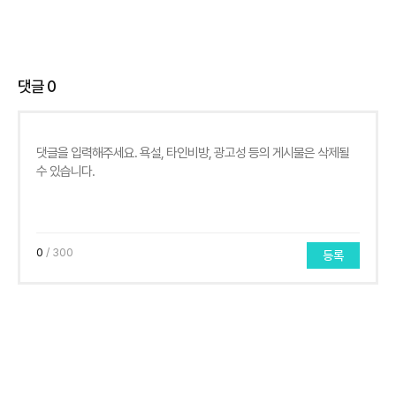
댓글
0
0
/ 300
등록