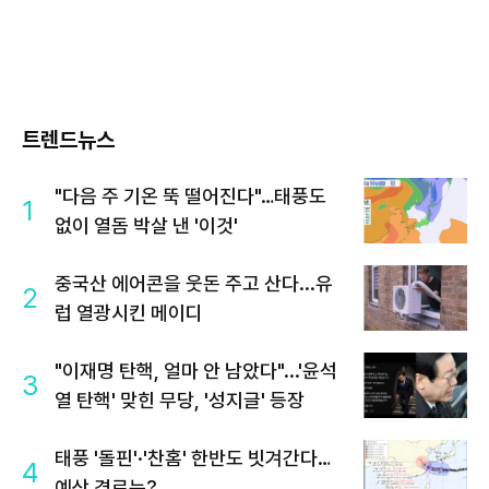
트렌드뉴스
"다음 주 기온 뚝 떨어진다"…태풍도
1
없이 열돔 박살 낸 '이것'
중국산 에어콘을 웃돈 주고 산다...유
2
럽 열광시킨 메이디
"이재명 탄핵, 얼마 안 남았다"...'윤석
3
열 탄핵' 맞힌 무당, '성지글' 등장
태풍 '돌핀'·'찬홈' 한반도 빗겨간다…
4
예상 경로는?