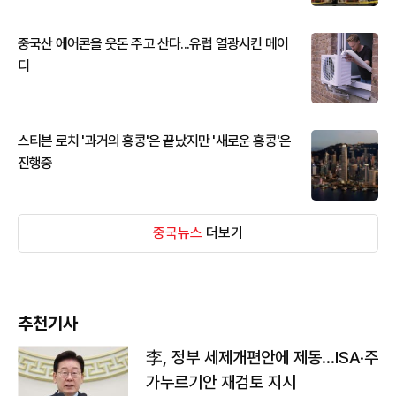
중국산 에어콘을 웃돈 주고 산다...유럽 열광시킨 메이
디
스티븐 로치 '과거의 홍콩'은 끝났지만 '새로운 홍콩'은
진행중
중국뉴스
더보기
추천기사
李, 정부 세제개편안에 제동…ISA·주
가누르기안 재검토 지시