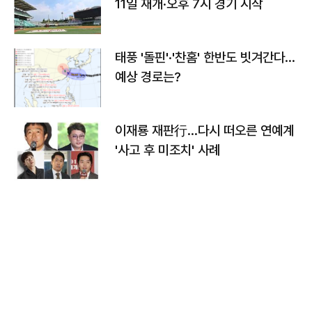
11일 재개·오후 7시 경기 시작
태풍 '돌핀'·'찬홈' 한반도 빗겨간다…
예상 경로는?
이재룡 재판行…다시 떠오른 연예계
'사고 후 미조치' 사례