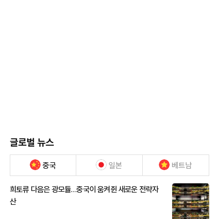
글로벌 뉴스
중국
일본
베트남
희토류 다음은 광모듈…중국이 움켜쥔 새로운 전략자
산