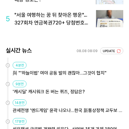
"서울 여행하는 꿈 뒤 찾아온 행운"…
5
327회차 연금복권720+ 당첨번호조
회 주목
실시간 뉴스
08.08 08:09
UPDATE
4분전
與 "'하늘이법' 여야 공동 발의 괜찮아…그것이 협치"
9분전
'캐시딜' 캐시워크 돈 버는 퀴즈, 정답은?
14분전
관세전쟁 '엔드게임' 윤곽 나오나…한국 新통상정책 교두보 활
용해야
17분전