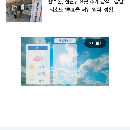
합수본, 선관위 9곳 추가 압색…강남
·서초도 '투표율 허위 입력' 정황
더보기
arrow_forward_ios
Unmute