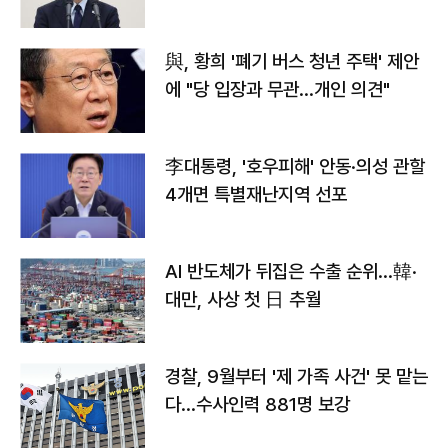
與, 황희 '폐기 버스 청년 주택' 제안
에 "당 입장과 무관…개인 의견"
李대통령, '호우피해' 안동·의성 관할
4개면 특별재난지역 선포
AI 반도체가 뒤집은 수출 순위…韓·
대만, 사상 첫 日 추월
경찰, 9월부터 '제 가족 사건' 못 맡는
다…수사인력 881명 보강