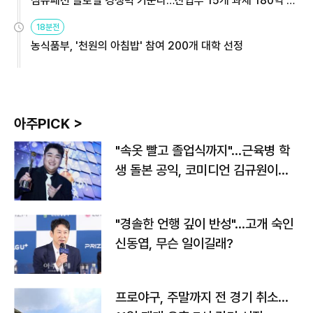
섬유패션 글로벌 경쟁력 키운다…산업부 15개 과제 180억 지
원
18분전
농식품부, '천원의 아침밥' 참여 200개 대학 선정
아주PICK >
"속옷 빨고 졸업식까지"…근육병 학
생 돌본 공익, 코미디언 김규원이었
다
"경솔한 언행 깊이 반성"…고개 숙인
신동엽, 무슨 일이길래?
프로야구, 주말까지 전 경기 취소…