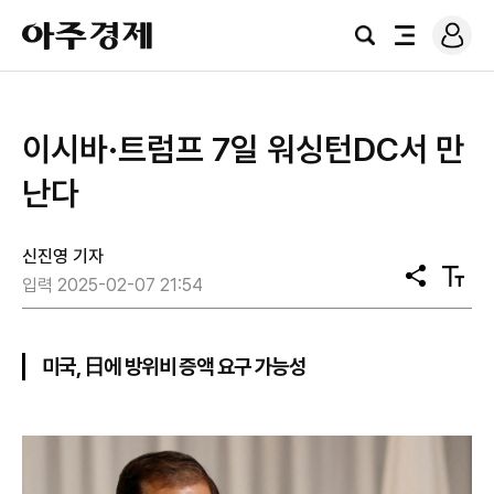
로
아
그
검
전
주
인
색
체
경
메
제
뉴
이시바·트럼프 7일 워싱턴DC서 만
난다
신진영 기자
공
텍
입력 2025-02-07 21:54
유
스
트
크
기
미국, 日에 방위비 증액 요구 가능성