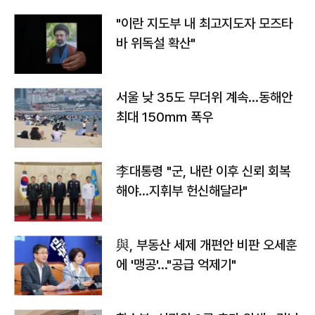
"이란 지도부 내 최고지도자 모즈타
바 위독설 확산"
서울 낮 35도 무더위 계속…동해안
최대 150㎜ 폭우
李대통령 "군, 내란 이후 신뢰 회복
해야…지휘부 헌신해달라"
與, 부동산 세제 개편안 비판 오세훈
에 '맹공'…"공급 억제기"