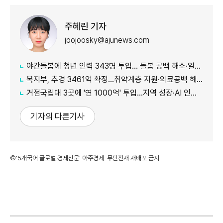
주혜린 기자
joojoosky@ajunews.com
야간돌봄에 청년 인력 343명 투입… 돌봄 공백 해소·일자리 확대 추진
복지부, 추경 3461억 확정…취약계층 지원·의료공백 해소 강화
거점국립대 3곳에 '연 1000억' 투입…지역 성장·AI 인재 거점 육성
기자의 다른기사
©'5개국어 글로벌 경제신문' 아주경제. 무단전재·재배포 금지