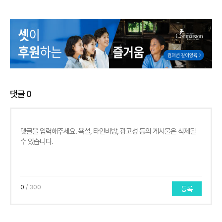
댓글
0
0
/ 300
등록