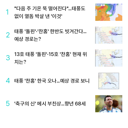
"다음 주 기온 뚝 떨어진다"…태풍도
1
없이 열돔 박살 낸 '이것'
태풍 '돌핀'·'찬홈' 한반도 빗겨간다…
2
예상 경로는?
13호 태풍 '돌핀'·15호 '찬홈' 현재 위
3
치는?
4
태풍 '찬홈' 한국 오나…예상 경로 보니
5
'축구의 신' 메시 부친상…향년 68세