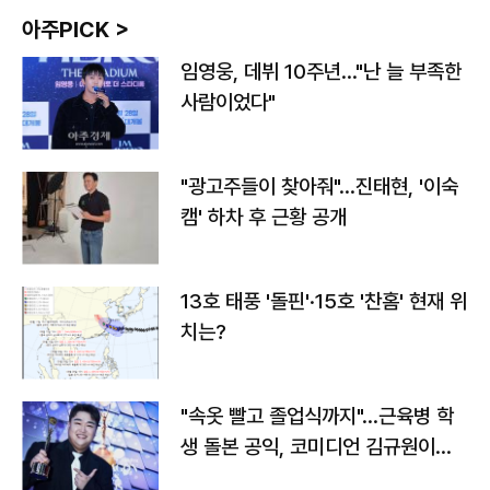
아주PICK >
임영웅, 데뷔 10주년…"난 늘 부족한
사람이었다"
"광고주들이 찾아줘"…진태현, '이숙
캠' 하차 후 근황 공개
13호 태풍 '돌핀'·15호 '찬홈' 현재 위
치는?
"속옷 빨고 졸업식까지"…근육병 학
생 돌본 공익, 코미디언 김규원이었
다