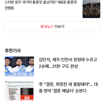
스티븐 로치 '과거의 홍콩'은 끝났지만 '새로운 홍콩'은
진행중
중국뉴스
더보기
추천기사
김민석, 제주·인천서 정청래 누르고
2승째…2대1 구도 완성
李 "결혼, 희망찬 새 출발돼야"… 대
출·청약 '결혼 페널티' 손본다