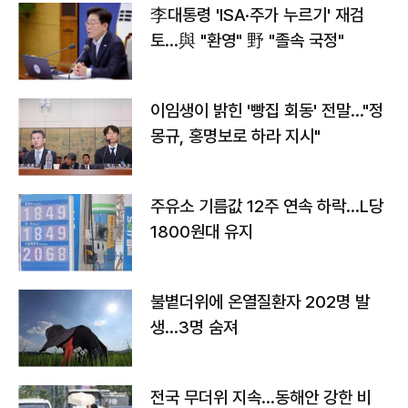
李대통령 'ISA·주가 누르기' 재검
토…與 "환영" 野 "졸속 국정"
이임생이 밝힌 '빵집 회동' 전말…"정
몽규, 홍명보로 하라 지시"
주유소 기름값 12주 연속 하락…L당
1800원대 유지
불볕더위에 온열질환자 202명 발
생…3명 숨져
전국 무더위 지속…동해안 강한 비