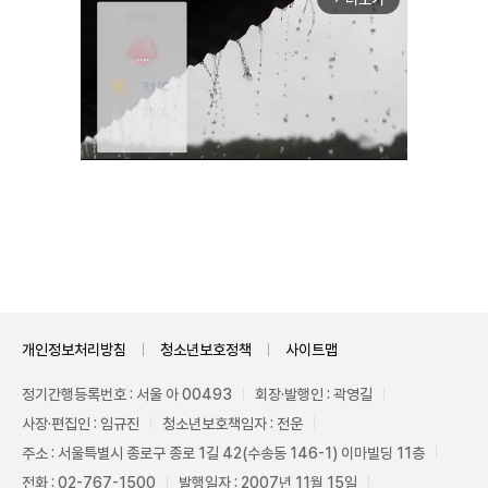
Unmute
개인정보처리방침
청소년보호정책
사이트맵
정기간행등록번호 : 서울 아 00493
회장·발행인 : 곽영길
사장·편집인 : 임규진
청소년보호책임자 : 전운
주소 : 서울특별시 종로구 종로 1길 42(수송동 146-1) 이마빌딩 11층
전화 : 02-767-1500
발행일자 : 2007년 11월 15일