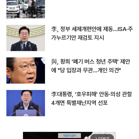
李, 정부 세제개편안에 제동…ISA·주
가누르기안 재검토 지시
與, 황희 '폐기 버스 청년 주택' 제안
에 "당 입장과 무관…개인 의견"
李대통령, '호우피해' 안동·의성 관할
4개면 특별재난지역 선포
더보기
arrow_forward_ios