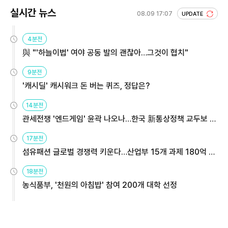
실시간 뉴스
08.09 17:07
UPDATE
4분전
與 "'하늘이법' 여야 공동 발의 괜찮아…그것이 협치"
9분전
'캐시딜' 캐시워크 돈 버는 퀴즈, 정답은?
14분전
관세전쟁 '엔드게임' 윤곽 나오나…한국 新통상정책 교두보 활
용해야
17분전
섬유패션 글로벌 경쟁력 키운다…산업부 15개 과제 180억 지
원
18분전
농식품부, '천원의 아침밥' 참여 200개 대학 선정