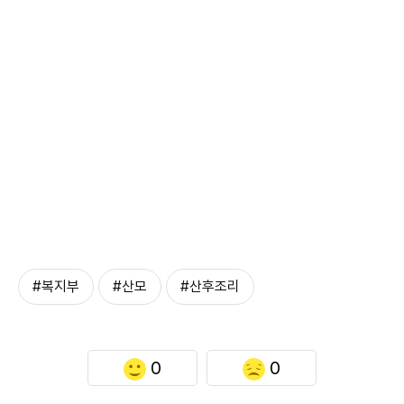
#복지부
#산모
#산후조리
0
0