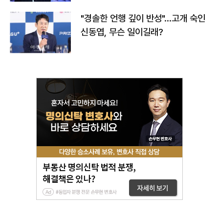
"경솔한 언행 깊이 반성"…고개 숙인
신동엽, 무슨 일이길래?