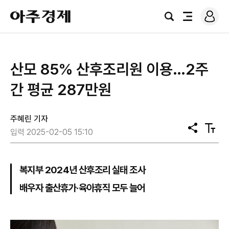
로
아
그
검
전
주
인
색
체
경
메
제
뉴
산모 85% 산후조리원 이용…2주
간 평균 287만원
주혜린 기자
공
텍
입력 2025-02-05 15:10
유
스
트
크
기
복지부 2024년 산후조리 실태 조사
배우자 출산휴가·육아휴직 모두 늘어