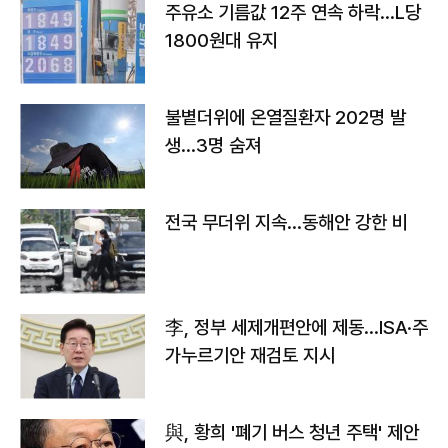
주유소 기름값 12주 연속 하락…L당
1800원대 유지
불볕더위에 온열질환자 202명 발
생…3명 숨져
전국 무더위 지속…동해안 강한 비
李, 정부 세제개편안에 제동…ISA·주
가누르기안 재검토 지시
與, 황희 '폐기 버스 청년 주택' 제안