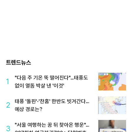
트렌드뉴스
"다음 주 기온 뚝 떨어진다"…태풍도
1
없이 열돔 박살 낸 '이것'
태풍 '돌핀'·'찬홈' 한반도 빗겨간다…
2
예상 경로는?
"서울 여행하는 꿈 뒤 찾아온 행운"…
3