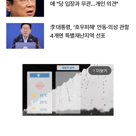
에 "당 입장과 무관…개인 의견"
李대통령, '호우피해' 안동·의성 관할
4개면 특별재난지역 선포
더보기
arrow_forward_ios
Unmute