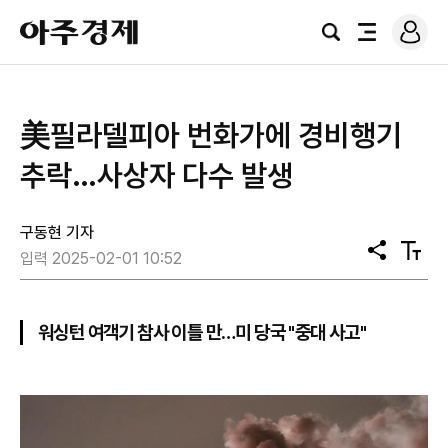
로
아
그
검
전
주
인
색
체
경
메
제
뉴
美필라델피아 번화가에 경비행기
추락…사상자 다수 발생
구동현 기자
공
텍
입력 2025-02-01 10:52
유
스
트
크
기
워싱턴 여객기 참사 이틀 만…미 당국 "중대 사고"