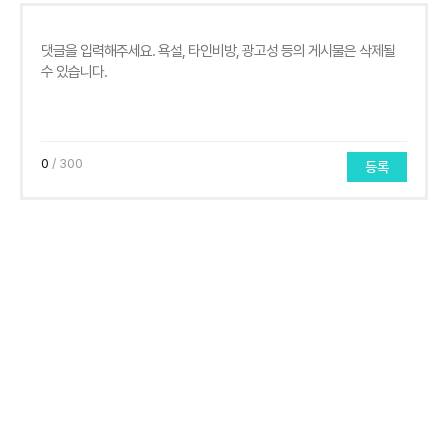
0
/ 300
등록