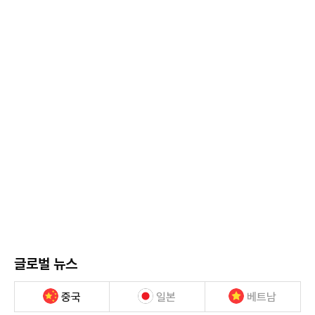
글로벌 뉴스
중국
일본
베트남