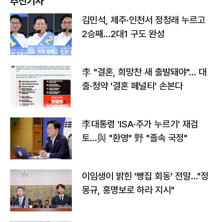
추천기사
김민석, 제주·인천서 정청래 누르고
2승째…2대1 구도 완성
李 "결혼, 희망찬 새 출발돼야"… 대
출·청약 '결혼 페널티' 손본다
李대통령 'ISA·주가 누르기' 재검
토…與 "환영" 野 "졸속 국정"
이임생이 밝힌 '빵집 회동' 전말…"정
몽규, 홍명보로 하라 지시"