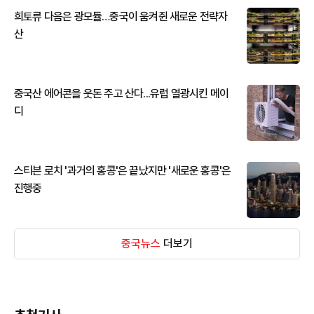
희토류 다음은 광모듈…중국이 움켜쥔 새로운 전략자
산
중국산 에어콘을 웃돈 주고 산다...유럽 열광시킨 메이
디
스티븐 로치 '과거의 홍콩'은 끝났지만 '새로운 홍콩'은
진행중
중국뉴스
더보기