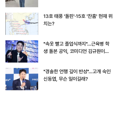
13호 태풍 '돌핀'·15호 '찬홈' 현재 위
치는?
"속옷 빨고 졸업식까지"…근육병 학
생 돌본 공익, 코미디언 김규원이었
다
"경솔한 언행 깊이 반성"…고개 숙인
신동엽, 무슨 일이길래?