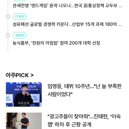
관세전쟁 '엔드게임' 윤곽 나오나…한국 新통상정책 교두보 활
용해야
17분전
섬유패션 글로벌 경쟁력 키운다…산업부 15개 과제 180억 지
원
18분전
농식품부, '천원의 아침밥' 참여 200개 대학 선정
아주PICK >
임영웅, 데뷔 10주년…"난 늘 부족한
사람이었다"
"광고주들이 찾아줘"…진태현, '이숙
캠' 하차 후 근황 공개