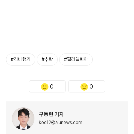
#경비행기
#추락
#필라델피아
0
0
구동현 기자
koo12@ajunews.com