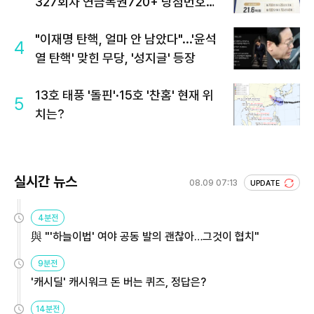
327회차 연금복권720+ 당첨번호조
회 주목
"이재명 탄핵, 얼마 안 남았다"...'윤석
4
열 탄핵' 맞힌 무당, '성지글' 등장
13호 태풍 '돌핀'·15호 '찬홈' 현재 위
5
치는?
실시간 뉴스
08.09 07:13
UPDATE
4분전
與 "'하늘이법' 여야 공동 발의 괜찮아…그것이 협치"
9분전
'캐시딜' 캐시워크 돈 버는 퀴즈, 정답은?
14분전