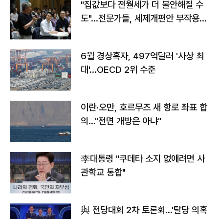
"집값보다 전월세가 더 불안해질 수
도"…전문가들, 세제개편안 부작용
우려
6월 경상흑자, 497억달러 '사상 최
대'…OECD 2위 수준
이란·오만, 호르무즈 새 항로 좌표 합
의…"전면 개방은 아냐"
李대통령 "쿠데타 소지 없애려면 사
관학교 통합"
與 전당대회 2차 토론회…'탈당 의혹