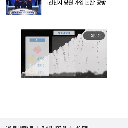
·신천지 당원 가입 논란' 공방
더보기
arrow_forward_ios
Unmute
개인정보처리방침
청소년보호정책
사이트맵