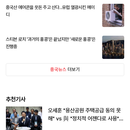
중국산 에어콘을 웃돈 주고 산다...유럽 열광시킨 메이
디
스티븐 로치 '과거의 홍콩'은 끝났지만 '새로운 홍콩'은
진행중
중국뉴스
더보기
추천기사
오세훈 "용산공원 주택공급 동의 못
해" vs 與 "정치적 어젠다로 사용"
맞불