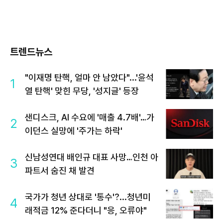
트렌드뉴스
"이재명 탄핵, 얼마 안 남았다"...'윤석
1
열 탄핵' 맞힌 무당, '성지글' 등장
샌디스크, AI 수요에 '매출 4.7배'…가
2
이던스 실망에 '주가는 하락'
신남성연대 배인규 대표 사망…인천 아
3
파트서 숨진 채 발견
국가가 청년 상대로 '통수'?...청년미
4
래적금 12% 준다더니 "응, 오류야"