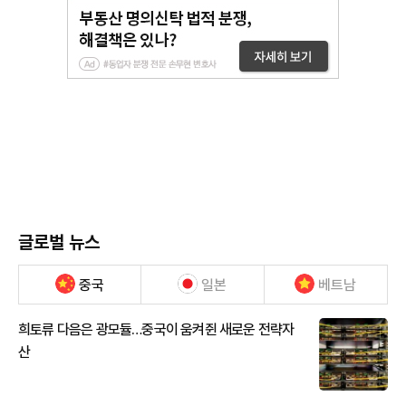
글로벌 뉴스
중국
일본
베트남
희토류 다음은 광모듈…중국이 움켜쥔 새로운 전략자
산