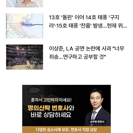
13호 '돌핀' 이어 14호 태풍 '구지
라'·15호 태풍 '찬홈' 발생…현재 위
치와 이동경로는?
이상준, LA 공연 논란에 사과 "너무
죄송…연구하고 공부할 것"