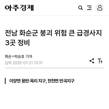
로
아
그
검
전
주
인
색
체
경
메
제
뉴
전남 화순군 붕괴 위험 큰 급경사지
3곳 정비
화순=박승호 기자
공
텍
입력 2025-01-21 13:31
유
스
트
크
기
이양면 용반·옥리 지구, 한천면 반곡지구