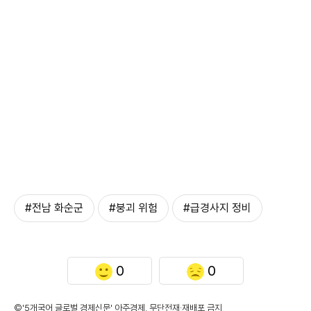
#전남 화순군
#붕괴 위험
#급경사지 정비
0
0
©'5개국어 글로벌 경제신문' 아주경제. 무단전재·재배포 금지