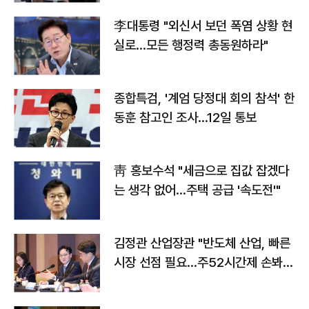
李대통령 "외신서 보던 폭염 상황 현
실로…모든 행정력 총동원하라"
종합특검, '계엄 당정대 회의 참석' 한
동훈 참고인 조사...12일 통보
靑 홍보수석 "세금으로 집값 잡겠다
는 생각 없어…주택 공급 '속도전'"
김정관 산업장관 "반도체 산업, 빠른
시장 선점 필요…주52시간제 손봐
야"