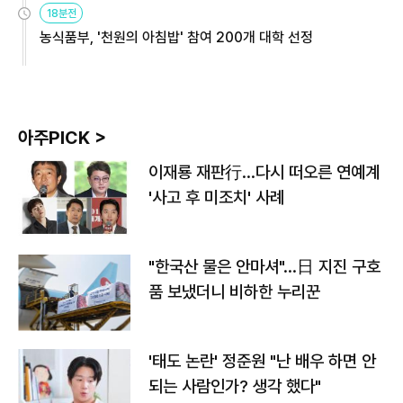
18분전
농식품부, '천원의 아침밥' 참여 200개 대학 선정
아주PICK >
이재룡 재판行…다시 떠오른 연예계
'사고 후 미조치' 사례
"한국산 물은 안마셔"…日 지진 구호
품 보냈더니 비하한 누리꾼
'태도 논란' 정준원 "난 배우 하면 안
되는 사람인가? 생각 했다"