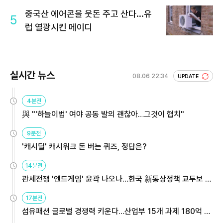
중국산 에어콘을 웃돈 주고 산다...유
5
럽 열광시킨 메이디
실시간 뉴스
08.06 22:34
UPDATE
4분전
與 "'하늘이법' 여야 공동 발의 괜찮아…그것이 협치"
9분전
'캐시딜' 캐시워크 돈 버는 퀴즈, 정답은?
14분전
관세전쟁 '엔드게임' 윤곽 나오나…한국 新통상정책 교두보 활
용해야
17분전
섬유패션 글로벌 경쟁력 키운다…산업부 15개 과제 180억 지
원