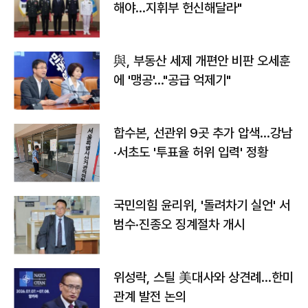
해야…지휘부 헌신해달라"
與, 부동산 세제 개편안 비판 오세훈
에 '맹공'…"공급 억제기"
합수본, 선관위 9곳 추가 압색…강남
·서초도 '투표율 허위 입력' 정황
국민의힘 윤리위, '돌려차기 실언' 서
범수·진종오 징계절차 개시
위성락, 스틸 美대사와 상견례…한미
관계 발전 논의