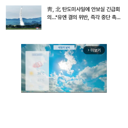
靑, 北 탄도미사일에 안보실 긴급회
의…"유엔 결의 위반, 즉각 중단 촉
구"
더보기
arrow_forward_ios
Unmute