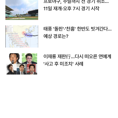
프로야구, 주말까지 전 경기 취소…
11일 재개·오후 7시 경기 시작
태풍 '돌핀'·'찬홈' 한반도 빗겨간다…
예상 경로는?
이재룡 재판行…다시 떠오른 연예계
'사고 후 미조치' 사례