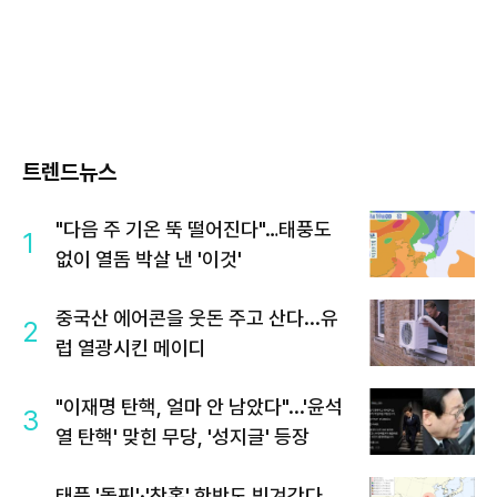
트렌드뉴스
"다음 주 기온 뚝 떨어진다"…태풍도
1
없이 열돔 박살 낸 '이것'
중국산 에어콘을 웃돈 주고 산다...유
2
럽 열광시킨 메이디
"이재명 탄핵, 얼마 안 남았다"...'윤석
3
열 탄핵' 맞힌 무당, '성지글' 등장
태풍 '돌핀'·'찬홈' 한반도 빗겨간다…