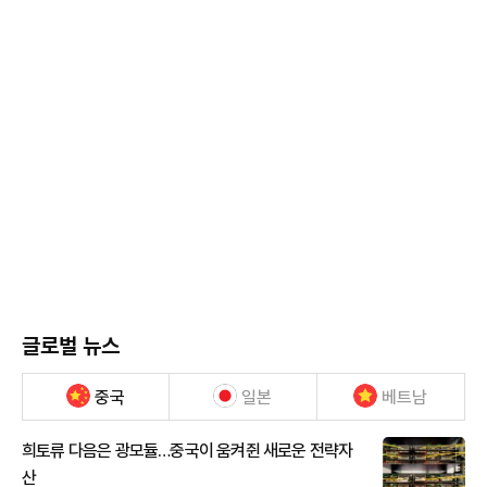
글로벌 뉴스
중국
일본
베트남
희토류 다음은 광모듈…중국이 움켜쥔 새로운 전략자
산