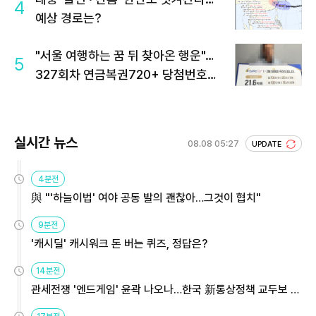
4
예상 경로는?
"서울 여행하는 꿈 뒤 찾아온 행운"…
5
327회차 연금복권720+ 당첨번호조
회 주목
실시간 뉴스
08.08 05:27
UPDATE
4분전
與 "'하늘이법' 여야 공동 발의 괜찮아…그것이 협치"
9분전
'캐시딜' 캐시워크 돈 버는 퀴즈, 정답은?
14분전
관세전쟁 '엔드게임' 윤곽 나오나…한국 新통상정책 교두보 활
용해야