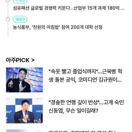
17분전
섬유패션 글로벌 경쟁력 키운다…산업부 15개 과제 180억 지
원
18분전
농식품부, '천원의 아침밥' 참여 200개 대학 선정
아주PICK >
"속옷 빨고 졸업식까지"…근육병 학
생 돌본 공익, 코미디언 김규원이었
다
"경솔한 언행 깊이 반성"…고개 숙인
신동엽, 무슨 일이길래?