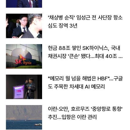
'채상병 순직' 임성근 전 사단장 항소
심도 징역 3년
현금 88조 쌓인 SK하이닉스, 국내
채권시장 '큰손' 됐다…최대 40조 투
자
"메모리 월 넘을 해법은 HBF"…구글
도 주목한 차세대 AI 메모리
이란·오만, 호르무즈 '중앙항로 통항'
추진…입항은 이란 관리