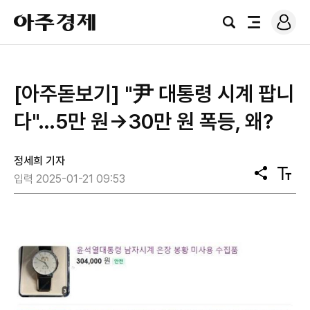
로
아
그
검
전
주
인
색
체
경
메
제
뉴
[아주돋보기] "尹 대통령 시계 팝니
다"…5만 원→30만 원 폭등, 왜?
정세희 기자
공
텍
입력 2025-01-21 09:53
유
스
트
크
기