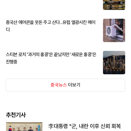
중국산 에어콘을 웃돈 주고 산다...유럽 열광시킨 메이
디
스티븐 로치 '과거의 홍콩'은 끝났지만 '새로운 홍콩'은
진행중
중국뉴스
더보기
추천기사
李대통령 "군, 내란 이후 신뢰 회복