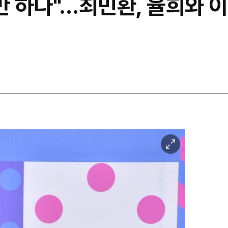
만 하다"…최민환, 율희와 
이
미
지
확
대