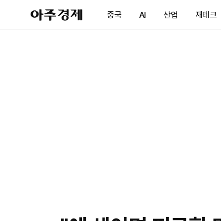
아
중국
AI
산업
재테크
주
경
제