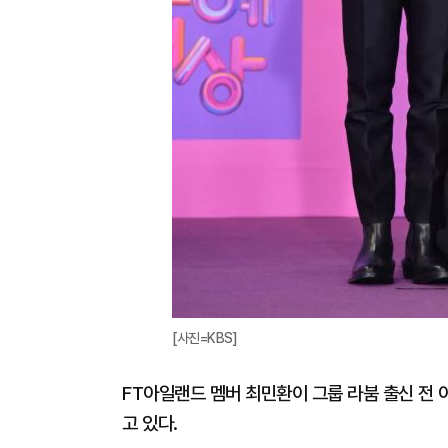
[사진=KBS]
FT아일랜드 멤버 최민환이 그룹 라붐 출신 전
고 있다.