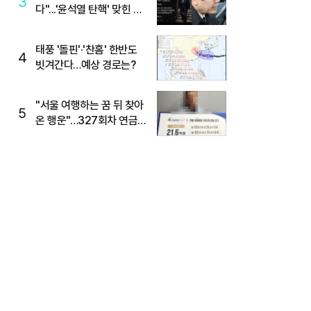
3
다"...'윤석열 탄핵' 맞힌 무
당, '성지글' 등장
태풍 '돌핀'·'찬홈' 한반도
4
빗겨간다…예상 경로는?
"서울 여행하는 꿈 뒤 찾아
5
온 행운"…327회차 연금
복권720+ 당첨번호조회
주목