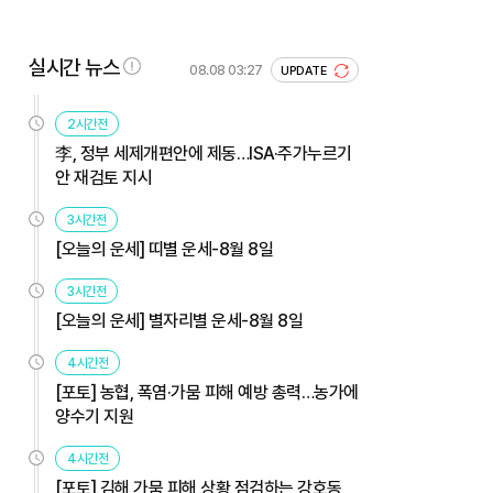
실시간 뉴스
08.08 03:27
UPDATE
2시간전
李, 정부 세제개편안에 제동…ISA·주가누르기
안 재검토 지시
3시간전
[오늘의 운세] 띠별 운세-8월 8일
3시간전
[오늘의 운세] 별자리별 운세-8월 8일
4시간전
[포토] 농협, 폭염·가뭄 피해 예방 총력…농가에
양수기 지원
4시간전
[포토] 김해 가뭄 피해 상황 점검하는 강호동