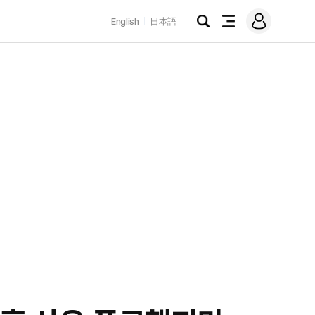
로
English
日本語
그
검
전
인
색
체
메
뉴