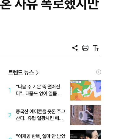
이혼 사유 폭로했지만
공
프
텍
유
린
스
트
트
크
기
트렌드 뉴스
"다음 주 기온 뚝 떨어진
1
다"…태풍도 없이 열돔 박
살 낸 '이것'
중국산 에어콘을 웃돈 주고
2
산다...유럽 열광시킨 메이
디
"이재명 탄핵, 얼마 안 남았