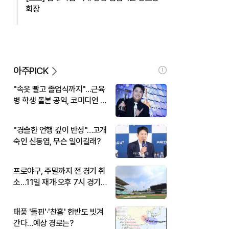
회장
아주PICK
"속옷 빨고 졸업식까지"…근육
병 학생 돌본 공익, 코미디언 김
규원이었다
"경솔한 언행 깊이 반성"…고개
숙인 신동엽, 무슨 일이길래?
프로야구, 주말까지 전 경기 취
소…11일 재개·오후 7시 경기
시작
태풍 '돌핀'·'찬홈' 한반도 빗겨
간다…예상 경로는?