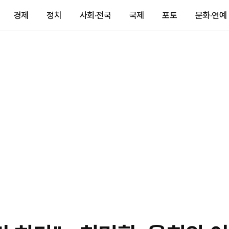
경제
정치
사회·전국
국제
포토
문화·연예