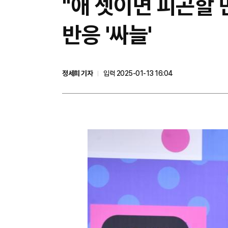
"애 셋이면 피곤할 
반응 '싸늘'
정세희 기자
입력 2025-01-13 16:04