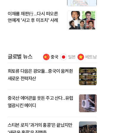
이재룡 재판行…다시 떠오른
연예계 '사고 후 미조치' 사례
글로벌 뉴스
중국
일본
베트남
희토류 다음은 광모듈…중국이 움켜쥔
새로운 전략자산
중국산 에어콘을 웃돈 주고 산다...유럽
열광시킨 메이디
스티븐 로치 '과거의 홍콩'은 끝났지만
'새로운 홍콩'은 진행중