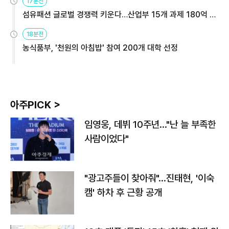
17분전
섬유패션 글로벌 경쟁력 키운다…산업부 15개 과제 180억 지
원
18분전
농식품부, '천원의 아침밥' 참여 200개 대학 선정
아주PICK >
임영웅, 데뷔 10주년…"난 늘 부족한
사람이었다"
"광고주들이 찾아줘"…진태현, '이숙
캠' 하차 후 근황 공개