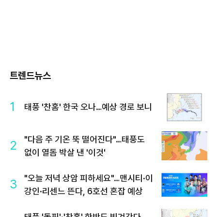
트렌드뉴스
1
태풍 '찬홈' 한국 오나…예상 경로 보니
"다음 주 기온 뚝 떨어진다"…태풍도
2
없이 열돔 박살 낸 '이것'
"오늘 저녁 상암 피하세요"…맨시티·이
3
강인·리센느 뜬다, 6호선 혼잡 예상
태풍 '돌핀'·'찬홈' 한반도 빗겨간다…