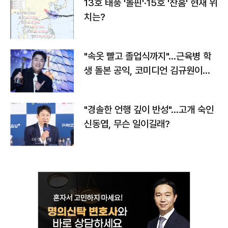
13호 태풍 '돌핀'·15호 '찬홈' 현재 위
치는?
"속옷 빨고 졸업식까지"…근육병 학
생 돌본 공익, 코미디언 김규원이었
다
"경솔한 언행 깊이 반성"…고개 숙인
신동엽, 무슨 일이길래?