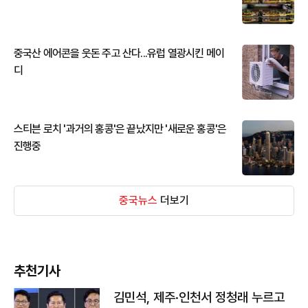
중국산 에어콘을 웃돈 주고 산다...유럽 열광시킨 메이
디
스티븐 로치 '과거의 홍콩'은 끝났지만 '새로운 홍콩'은
진행중
중국뉴스
더보기
추천기사
김민석, 제주·인천서 정청래 누르고