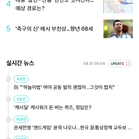
4
예상 경로는?
5
'축구의 신' 메시 부친상…향년 68세
실시간 뉴스
08.10 00:46
UPDATE
4분전
與 "'하늘이법' 여야 공동 발의 괜찮아…그것이 협치"
9분전
'캐시딜' 캐시워크 돈 버는 퀴즈, 정답은?
14분전
관세전쟁 '엔드게임' 윤곽 나오나…한국 新통상정책 교두보 활
용해야