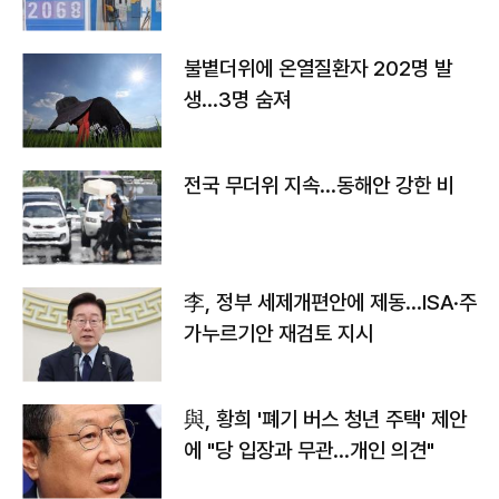
불볕더위에 온열질환자 202명 발
생…3명 숨져
전국 무더위 지속…동해안 강한 비
李, 정부 세제개편안에 제동…ISA·주
가누르기안 재검토 지시
與, 황희 '폐기 버스 청년 주택' 제안
에 "당 입장과 무관…개인 의견"