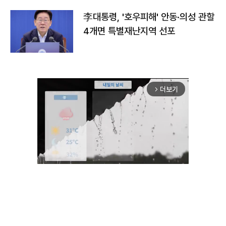
李대통령, '호우피해' 안동·의성 관할
4개면 특별재난지역 선포
더보기
arrow_forward_ios
Unmute