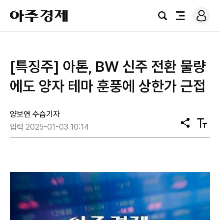
로
아
그
검
전
주
인
색
체
경
메
제
뉴
[특징주] 아톤, BW 신주 전환 물량
에도 양자 테마 훈풍에 상한가 근접
양보연 수습기자
공
텍
입력 2025-01-03 10:14
유
스
트
크
기