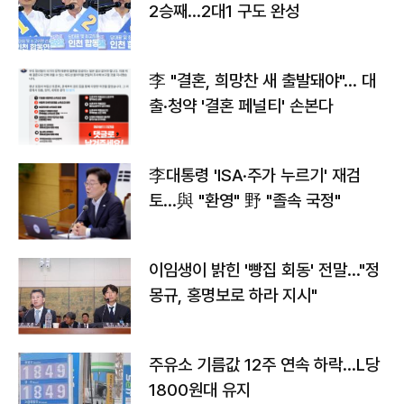
2승째…2대1 구도 완성
李 "결혼, 희망찬 새 출발돼야"… 대
출·청약 '결혼 페널티' 손본다
李대통령 'ISA·주가 누르기' 재검
토…與 "환영" 野 "졸속 국정"
이임생이 밝힌 '빵집 회동' 전말…"정
몽규, 홍명보로 하라 지시"
주유소 기름값 12주 연속 하락…L당
1800원대 유지