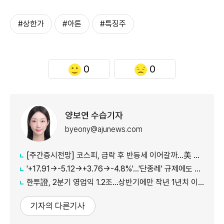
#상한가
#아톤
#특징주
0
0
양보연 수습기자
byeony@ajunews.com
[주간증시전망] 코스피, 급락 후 반등세 이어갈까…美 CPI·외국인 수급 '촉각'
'+17.91→-5.12→+3.76→-4.8%'…'단종레' 규제에도 여전히 롤러코스터 타는 코스피
한투證, 2분기 영업익 1.2조…상반기에만 작년 1년치 이익만큼 벌었다
기자의 다른기사