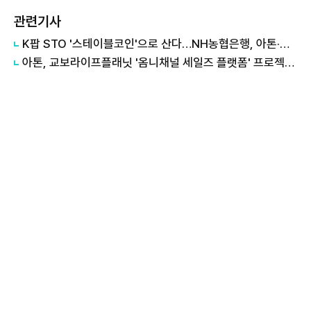
관련기사
K팝 STO '스테이블코인'으로 산다…NH농협은행, 아톤·뮤직카우와 맞손
아톤, 교보라이프플래닛 '옴니채널 세일즈 플랫폼' 프로젝트 참여