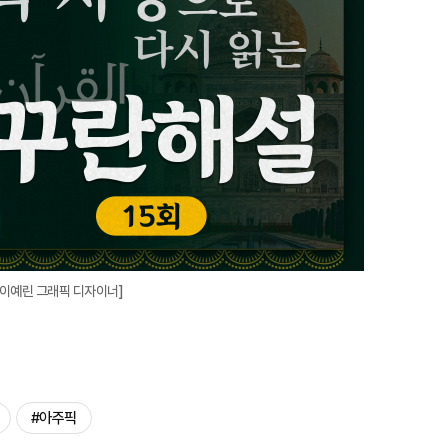
확
대
=이예린 그래픽 디자이너]
#아주픽