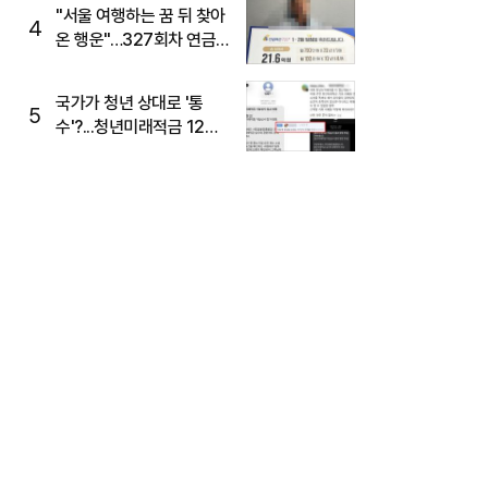
"서울 여행하는 꿈 뒤 찾아
4
온 행운"…327회차 연금
복권720+ 당첨번호조회
주목
국가가 청년 상대로 '통
5
수'?...청년미래적금 12%
준다더니 "응, 오류야"