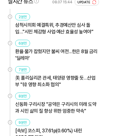
실시간 뉴스
08.07 15:44
UPDATE
2분전
삼척시의회 예결특위, 추경예산안 심사 돌
입…"시민 체감형 사업·예산 효율성 높여야"
6분전
환율·물가 잡혔지만 불씨 여전...한은 8월 금리
'딜레마'
7분전
美 폴리실리콘 관세, 태양광 영향줄 듯…산업
부 "韓 영향 최소화 협의"
8분전
신동화 구리시장 "공약은 구리시의 미래 도약
과 시민 삶의 질 향상 위한 엄중한 약속"
9분전
[속보] 코스피, 37.61p(0.60%) 내린