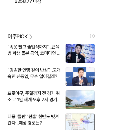
6258.77 마감
아주PICK
"속옷 빨고 졸업식까지"…근육
병 학생 돌본 공익, 코미디언 김
규원이었다
"경솔한 언행 깊이 반성"…고개
숙인 신동엽, 무슨 일이길래?
프로야구, 주말까지 전 경기 취
소…11일 재개·오후 7시 경기
시작
태풍 '돌핀'·'찬홈' 한반도 빗겨
간다…예상 경로는?