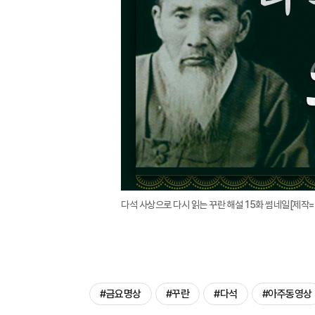
다석 사상으로 다시 읽는 꾸란 해설 15화 썸네일[제작
#금요명상
#꾸란
#다석
#아주동영상