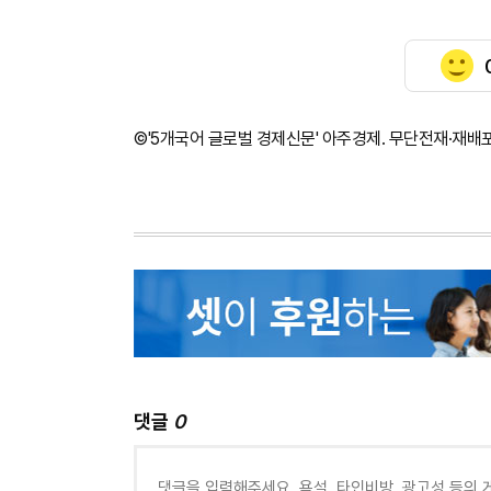
©'5개국어 글로벌 경제신문' 아주경제. 무단전재·재배
댓글
0