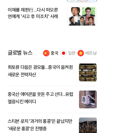
이재룡 재판行…다시 떠오른
연예계 '사고 후 미조치' 사례
글로벌 뉴스
중국
일본
베트남
희토류 다음은 광모듈…중국이 움켜쥔
새로운 전략자산
중국산 에어콘을 웃돈 주고 산다...유럽
열광시킨 메이디
스티븐 로치 '과거의 홍콩'은 끝났지만
'새로운 홍콩'은 진행중