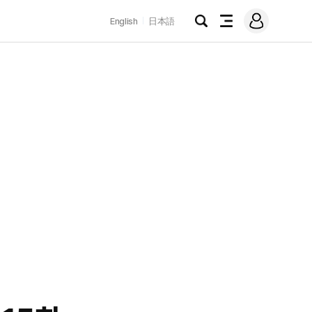
로
English
日本語
그
검
전
인
색
체
메
뉴