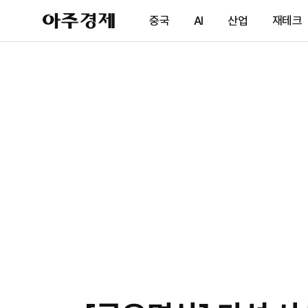
아
중국
AI
산업
재테크
주
경
제