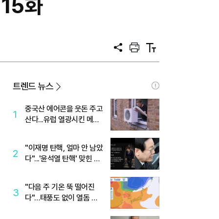
 15화
공
프
텍
유
린
스
트
트
크
기
트렌드 뉴스
중국산 에어콘을 웃돈 주고
1
산다...유럽 열광시킨 메이
디
"이재명 탄핵, 얼마 안 남았
2
다"...'윤석열 탄핵' 맞힌 무
당, '성지글' 등장
"다음 주 기온 뚝 떨어진
3
다"…태풍도 없이 열돔 박
살 낸 '이것'