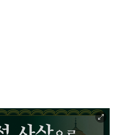
이
미
지