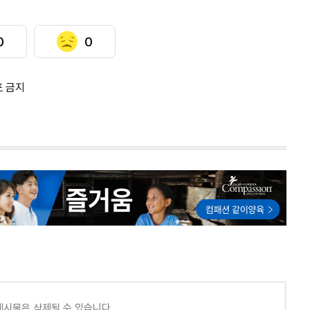
0
0
포 금지