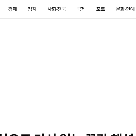
경제
정치
사회·전국
국제
포토
문화·연예