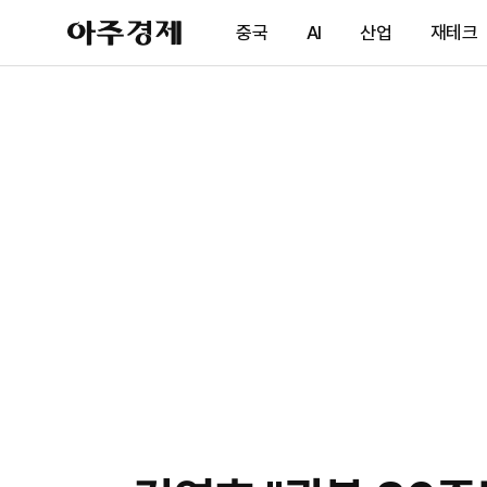
아
중국
AI
산업
재테크
주
경
제