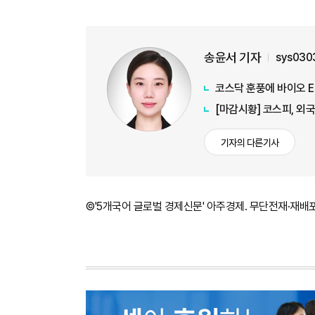
송윤서 기자
sys030
코스닥 훈풍에 바이오 E
[마감시황] 코스피, 외
기자의 다른기사
©'5개국어 글로벌 경제신문' 아주경제. 무단전재·재배