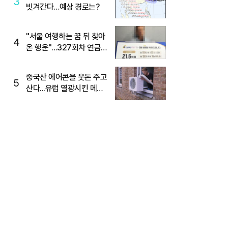
3
빗겨간다…예상 경로는?
"서울 여행하는 꿈 뒤 찾아
4
온 행운"…327회차 연금
복권720+ 당첨번호조회
주목
중국산 에어콘을 웃돈 주고
5
산다...유럽 열광시킨 메이
디