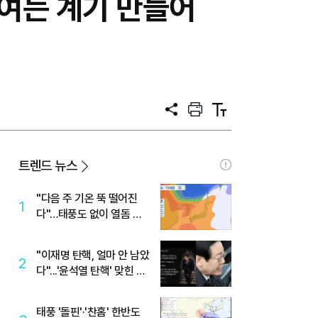
 여는 계기 만들어
공
프
텍
유
린
스
트
트
크
기
트렌드 뉴스
"다음 주 기온 뚝 떨어진
1
다"…태풍도 없이 열돔 박
살 낸 '이것'
"이재명 탄핵, 얼마 안 남았
2
다"...'윤석열 탄핵' 맞힌 무
당, '성지글' 등장
태풍 '돌핀'·'찬홈' 한반도