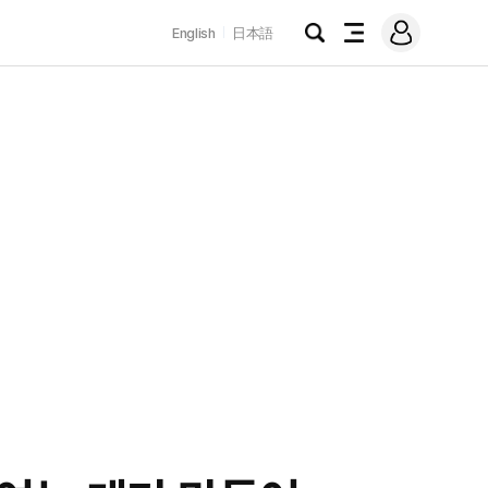
로
English
日本語
그
검
전
인
색
체
메
뉴