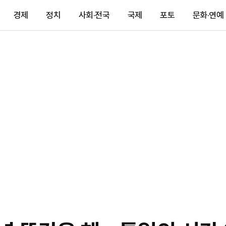
경제
정치
사회·전국
국제
포토
문화·연예