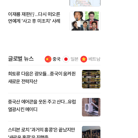
이재룡 재판行…다시 떠오른
연예계 '사고 후 미조치' 사례
글로벌 뉴스
중국
일본
베트남
희토류 다음은 광모듈…중국이 움켜쥔
새로운 전략자산
중국산 에어콘을 웃돈 주고 산다...유럽
열광시킨 메이디
스티븐 로치 '과거의 홍콩'은 끝났지만
'새로운 홍콩'은 진행중