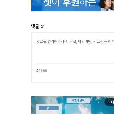
댓글
0
0
/ 300
더
arrow_forward_ios