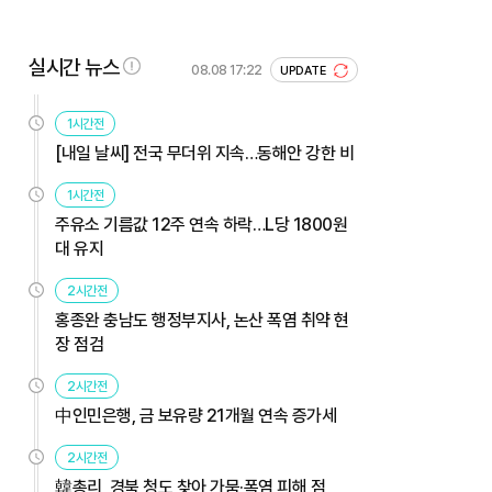
실시간 뉴스
08.08 17:22
UPDATE
1시간전
[내일 날씨] 전국 무더위 지속…동해안 강한 비
1시간전
주유소 기름값 12주 연속 하락…L당 1800원
대 유지
2시간전
홍종완 충남도 행정부지사, 논산 폭염 취약 현
장 점검
2시간전
中인민은행, 금 보유량 21개월 연속 증가세
2시간전
韓총리, 경북 청도 찾아 가뭄·폭염 피해 점