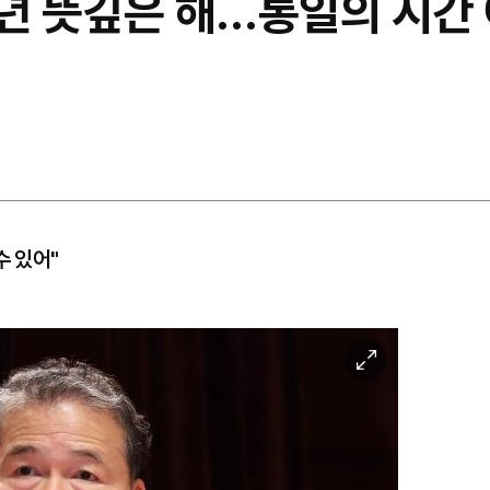
주년 뜻깊은 해…통일의 시간
수 있어"
이
미
지
확
대