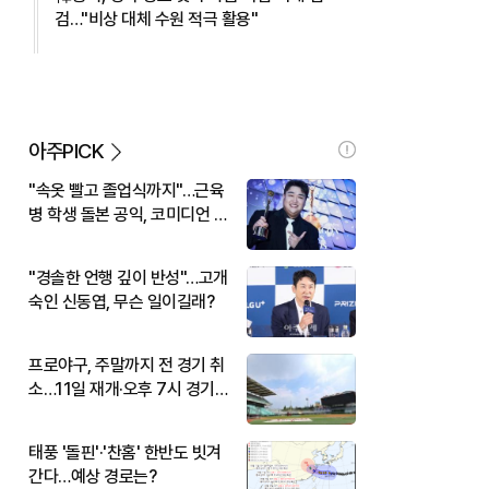
검…"비상 대체 수원 적극 활용"
아주PICK
"속옷 빨고 졸업식까지"…근육
병 학생 돌본 공익, 코미디언 김
규원이었다
"경솔한 언행 깊이 반성"…고개
숙인 신동엽, 무슨 일이길래?
프로야구, 주말까지 전 경기 취
소…11일 재개·오후 7시 경기
시작
태풍 '돌핀'·'찬홈' 한반도 빗겨
간다…예상 경로는?