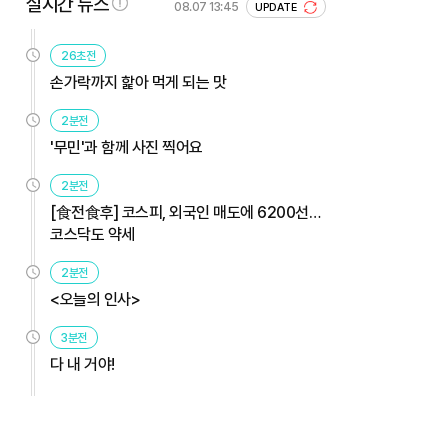
실시간 뉴스
08.07 13:45
UPDATE
26초전
손가락까지 핥아 먹게 되는 맛
2분전
'무민'과 함께 사진 찍어요
2분전
[食전食후] 코스피, 외국인 매도에 6200선…
코스닥도 약세
2분전
<오늘의 인사>
3분전
다 내 거야!