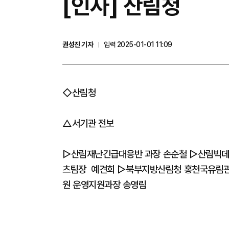
[인사] 산림청
권성진 기자
입력 2025-01-01 11:09
◇산림청
△서기관 전보
▷산림재난긴급대응반 과장 손순철 ▷산림빅
츠팀장 예견희 ▷북부지방산림청 홍천국유림
원 운영지원과장 송영림