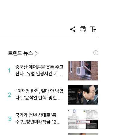
공
프
텍
유
린
스
트
트
크
기
트렌드 뉴스
중국산 에어콘을 웃돈 주고
1
산다...유럽 열광시킨 메이
디
"이재명 탄핵, 얼마 안 남았
2
다"...'윤석열 탄핵' 맞힌 무
당, '성지글' 등장
국가가 청년 상대로 '통
3
수'?...청년미래적금 12%
준다더니 "응, 오류야"