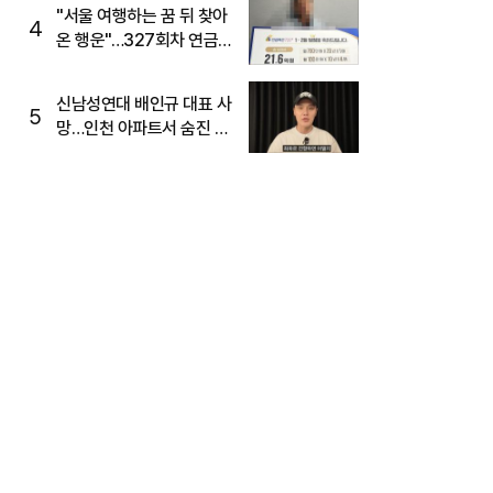
"서울 여행하는 꿈 뒤 찾아
4
온 행운"…327회차 연금
복권720+ 당첨번호조회
주목
신남성연대 배인규 대표 사
5
망…인천 아파트서 숨진 채
발견