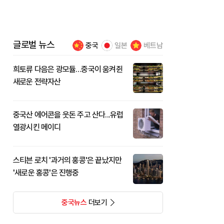
글로벌 뉴스
중국
일본
베트남
희토류 다음은 광모듈…중국이 움켜쥔
새로운 전략자산
중국산 에어콘을 웃돈 주고 산다...유럽
열광시킨 메이디
스티븐 로치 '과거의 홍콩'은 끝났지만
'새로운 홍콩'은 진행중
중국뉴스
더보기