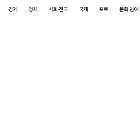
경제
정치
사회·전국
국제
포토
문화·연예