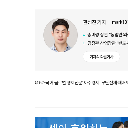
권성진 기자
mark13
송미령 장관 "농업인·외
김정관 산업장관 "반도체
기자의 다른기사
©'5개국어 글로벌 경제신문' 아주경제. 무단전재·재배