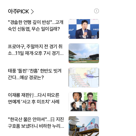
아주PICK
"경솔한 언행 깊이 반성"…고개
숙인 신동엽, 무슨 일이길래?
프로야구, 주말까지 전 경기 취
소…11일 재개·오후 7시 경기
시작
태풍 '돌핀'·'찬홈' 한반도 빗겨
간다…예상 경로는?
이재룡 재판行…다시 떠오른
연예계 '사고 후 미조치' 사례
"한국산 물은 안마셔"…日 지진
구호품 보냈더니 비하한 누리
꾼