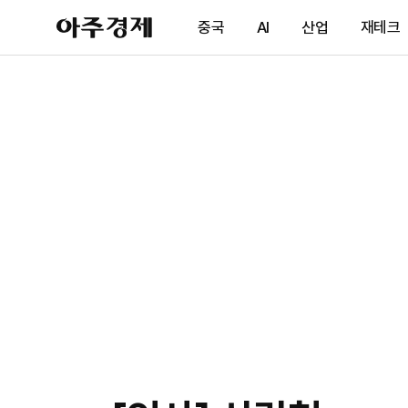
아
중국
AI
산업
재테크
주
경
제