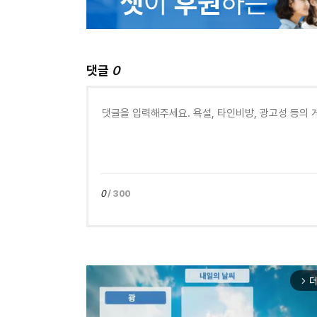
댓글
0
0
/ 300
더
arrow_forward_ios