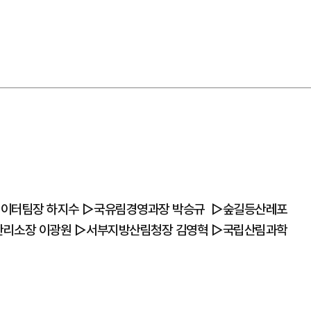
데이터팀장 하지수 ▷국유림경영과장 박승규 ▷숲길등산레포
관리소장 이광원 ▷서부지방산림청장 김영혁 ▷국립산림과학