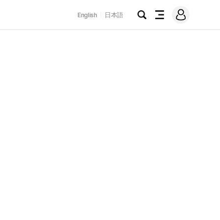
로
English
日本語
그
검
전
인
색
체
메
뉴