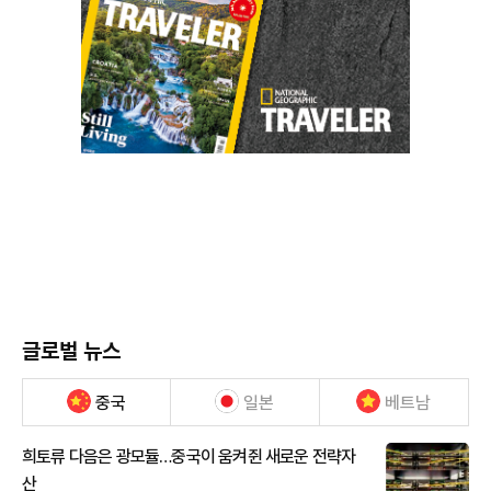
글로벌 뉴스
중국
일본
베트남
희토류 다음은 광모듈…중국이 움켜쥔 새로운 전략자
산