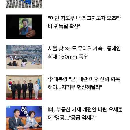
"이란 지도부 내 최고지도자 모즈타
바 위독설 확산"
서울 낮 35도 무더위 계속…동해안
최대 150㎜ 폭우
李대통령 "군, 내란 이후 신뢰 회복
해야…지휘부 헌신해달라"
與, 부동산 세제 개편안 비판 오세훈
에 '맹공'…"공급 억제기"