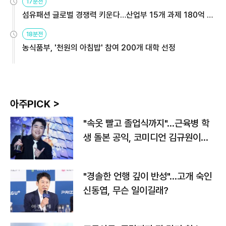
17분전
섬유패션 글로벌 경쟁력 키운다…산업부 15개 과제 180억 지
원
18분전
농식품부, '천원의 아침밥' 참여 200개 대학 선정
아주PICK >
"속옷 빨고 졸업식까지"…근육병 학
생 돌본 공익, 코미디언 김규원이었
다
"경솔한 언행 깊이 반성"…고개 숙인
신동엽, 무슨 일이길래?