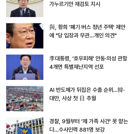
가누르기안 재검토 지시
與, 황희 '폐기 버스 청년 주택' 제안
에 "당 입장과 무관…개인 의견"
李대통령, '호우피해' 안동·의성 관할
4개면 특별재난지역 선포
AI 반도체가 뒤집은 수출 순위…韓·
대만, 사상 첫 日 추월
경찰, 9월부터 '제 가족 사건' 못 맡는
다…수사인력 881명 보강