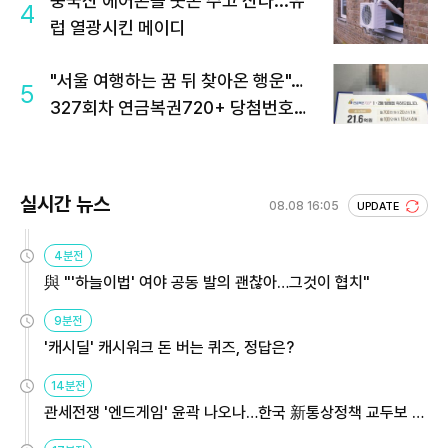
중국산 에어콘을 웃돈 주고 산다...유
4
럽 열광시킨 메이디
"서울 여행하는 꿈 뒤 찾아온 행운"…
5
327회차 연금복권720+ 당첨번호조
회 주목
실시간 뉴스
08.08 16:05
UPDATE
4분전
與 "'하늘이법' 여야 공동 발의 괜찮아…그것이 협치"
9분전
'캐시딜' 캐시워크 돈 버는 퀴즈, 정답은?
14분전
관세전쟁 '엔드게임' 윤곽 나오나…한국 新통상정책 교두보 활
용해야