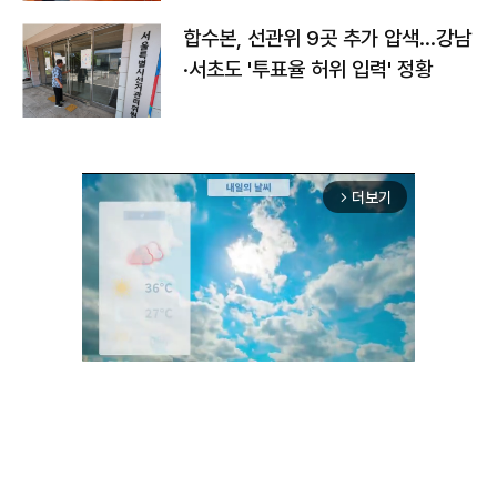
합수본, 선관위 9곳 추가 압색…강남
·서초도 '투표율 허위 입력' 정황
더보기
arrow_forward_ios
Unmute