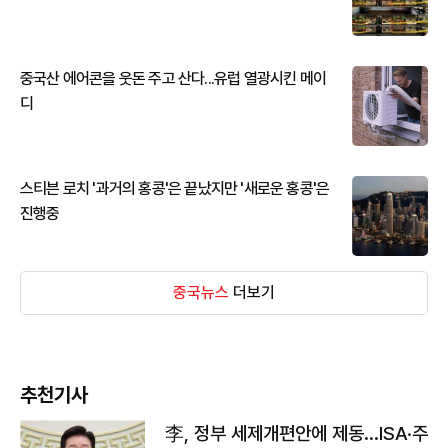
중국산 에어콘을 웃돈 주고 산다...유럽 열광시킨 메이
디
스티븐 로치 '과거의 홍콩'은 끝났지만 '새로운 홍콩'은
진행중
중국뉴스
더보기
추천기사
李, 정부 세제개편안에 제동…ISA·주