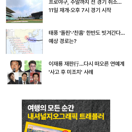
프로야구, 주말까지 전 경기 취소…
11일 재개·오후 7시 경기 시작
태풍 '돌핀'·'찬홈' 한반도 빗겨간다…
예상 경로는?
이재룡 재판行…다시 떠오른 연예계
'사고 후 미조치' 사례