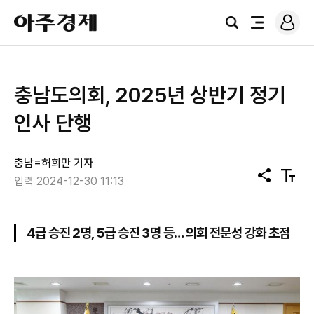
로
아
그
검
전
주
인
색
체
경
메
제
뉴
충남도의회, 2025년 상반기 정기
인사 단행
충남=허희만 기자
공
텍
입력 2024-12-30 11:13
유
스
트
크
기
4급 승진 2명, 5급 승진 3명 등… 의회 전문성 강화 초점