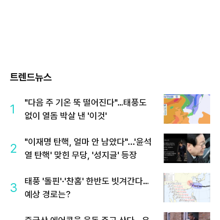
트렌드뉴스
"다음 주 기온 뚝 떨어진다"…태풍도
1
없이 열돔 박살 낸 '이것'
"이재명 탄핵, 얼마 안 남았다"...'윤석
2
열 탄핵' 맞힌 무당, '성지글' 등장
태풍 '돌핀'·'찬홈' 한반도 빗겨간다…
3
예상 경로는?