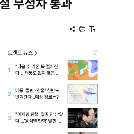
철 무정차 통과
공
프
텍
유
린
스
트
트
크
기
트렌드 뉴스
"다음 주 기온 뚝 떨어진
1
다"…태풍도 없이 열돔 박
살 낸 '이것'
태풍 '돌핀'·'찬홈' 한반도
2
빗겨간다…예상 경로는?
"이재명 탄핵, 얼마 안 남았
3
다"...'윤석열 탄핵' 맞힌 무
당, '성지글' 등장