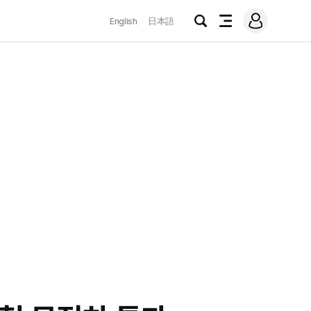
로
English
日本語
그
검
전
인
색
체
메
뉴