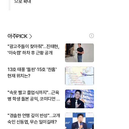
으로 확대
아주PICK
"광고주들이 찾아줘"…진태현,
'이숙캠' 하차 후 근황 공개
13호 태풍 '돌핀'·15호 '찬홈'
현재 위치는?
"속옷 빨고 졸업식까지"…근육
병 학생 돌본 공익, 코미디언 김
규원이었다
"경솔한 언행 깊이 반성"…고개
숙인 신동엽, 무슨 일이길래?