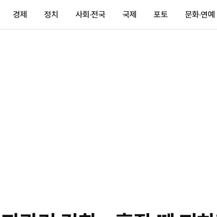
경제
정치
사회·전국
국제
포토
문화·연예