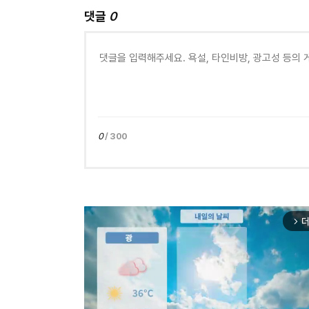
댓글
0
0
/ 300
더
arrow_forward_ios