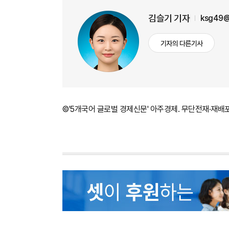
김슬기 기자
ksg49@
기자의 다른기사
©'5개국어 글로벌 경제신문' 아주경제. 무단전재·재배