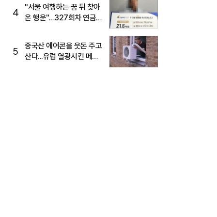
"서울 여행하는 꿈 뒤 찾아
4
온 행운"…327회차 연금
복권720+ 당첨번호조회
주목
중국산 에어콘을 웃돈 주고
5
산다...유럽 열광시킨 메이
디