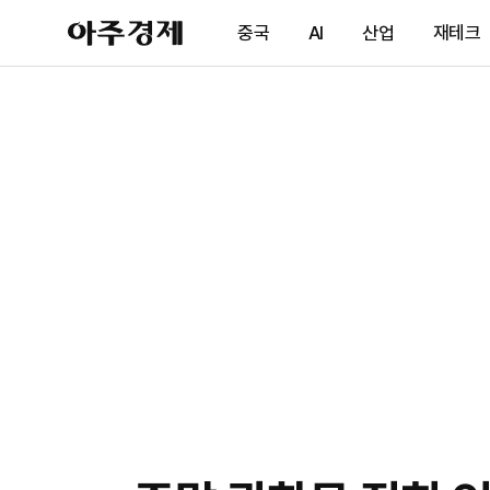
아
중국
AI
산업
재테크
주
경
제