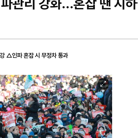
인파관리 강화…혼잡 땐 지하
강 △인파 혼잡 시 무정차 통과
이
미
지
확
대