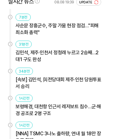
실시간 뉴스
08.08 19:39
UPDATE
7분전
사순문 장흥군수, 주말 가뭄 현장 점검…"피해
최소화 총력"
31분전
김민석, 제주·인천서 정청래 누르고 2승째…2
대1 구도 완성
34분전
[속보] 김민석, 與전당대회 제주·인천 당원투표
서 승리
1시간전
보령해경, 대천항 인근서 레저보트 침수…군·해
경 공조로 2명 구조
1시간전
[NNA] TSMC 3나노 출하량, 연내 월 18만 장