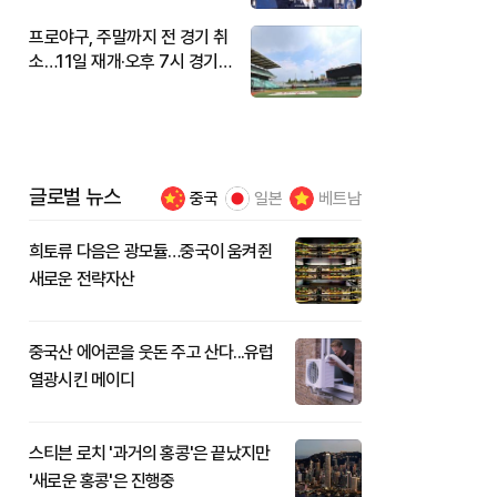
프로야구, 주말까지 전 경기 취
소…11일 재개·오후 7시 경기
시작
글로벌 뉴스
중국
일본
베트남
희토류 다음은 광모듈…중국이 움켜쥔
새로운 전략자산
중국산 에어콘을 웃돈 주고 산다...유럽
열광시킨 메이디
스티븐 로치 '과거의 홍콩'은 끝났지만
'새로운 홍콩'은 진행중