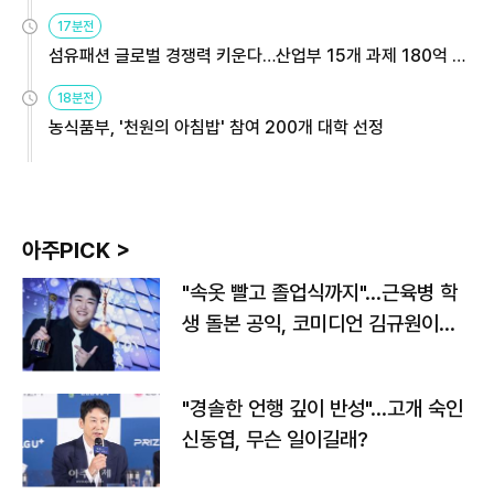
용해야
17분전
섬유패션 글로벌 경쟁력 키운다…산업부 15개 과제 180억 지
원
18분전
농식품부, '천원의 아침밥' 참여 200개 대학 선정
아주PICK >
"속옷 빨고 졸업식까지"…근육병 학
생 돌본 공익, 코미디언 김규원이었
다
"경솔한 언행 깊이 반성"…고개 숙인
신동엽, 무슨 일이길래?