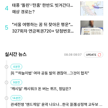
태풍 '돌핀'·'찬홈' 한반도 빗겨간다…
4
예상 경로는?
"서울 여행하는 꿈 뒤 찾아온 행운"…
5
327회차 연금복권720+ 당첨번호조
회 주목
실시간 뉴스
08.08 08:07
UPDATE
4분전
與 "'하늘이법' 여야 공동 발의 괜찮아…그것이 협치"
9분전
'캐시딜' 캐시워크 돈 버는 퀴즈, 정답은?
14분전
관세전쟁 '엔드게임' 윤곽 나오나…한국 新통상정책 교두보 활