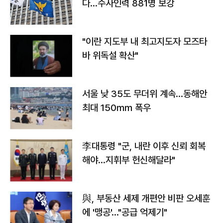
다…수사인력 881명 보강
"이란 지도부 내 최고지도자 모즈타
바 위독설 확산"
서울 낮 35도 무더위 계속…동해안
최대 150㎜ 폭우
李대통령 "군, 내란 이후 신뢰 회복
해야…지휘부 헌신해달라"
與, 부동산 세제 개편안 비판 오세훈
에 '맹공'…"공급 억제기"