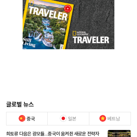
글로벌 뉴스
중국
일본
베트남
희토류 다음은 광모듈…중국이 움켜쥔 새로운 전략자