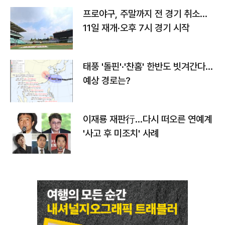
프로야구, 주말까지 전 경기 취소…
11일 재개·오후 7시 경기 시작
태풍 '돌핀'·'찬홈' 한반도 빗겨간다…
예상 경로는?
이재룡 재판行…다시 떠오른 연예계
'사고 후 미조치' 사례