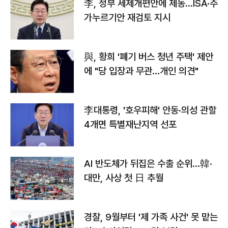
李, 정부 세제개편안에 제동…ISA·주
가누르기안 재검토 지시
與, 황희 '폐기 버스 청년 주택' 제안
에 "당 입장과 무관…개인 의견"
李대통령, '호우피해' 안동·의성 관할
4개면 특별재난지역 선포
AI 반도체가 뒤집은 수출 순위…韓·
대만, 사상 첫 日 추월
경찰, 9월부터 '제 가족 사건' 못 맡는