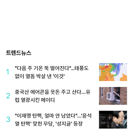
트렌드뉴스
"다음 주 기온 뚝 떨어진다"…태풍도
1
없이 열돔 박살 낸 '이것'
중국산 에어콘을 웃돈 주고 산다...유
2
럽 열광시킨 메이디
"이재명 탄핵, 얼마 안 남았다"...'윤석
3
열 탄핵' 맞힌 무당, '성지글' 등장