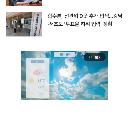
합수본, 선관위 9곳 추가 압색…강남
·서초도 '투표율 허위 입력' 정황
더보기
arrow_forward_ios
Unmute