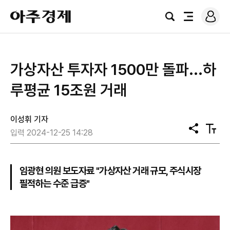
로
아
그
검
전
주
인
색
체
경
메
제
뉴
가상자산 투자자 1500만 돌파...하
루평균 15조원 거래
이성휘 기자
공
텍
입력 2024-12-25 14:28
유
스
트
크
기
임광현 의원 보도자료 "가상자산 거래 규모, 주식시장
필적하는 수준 급증"