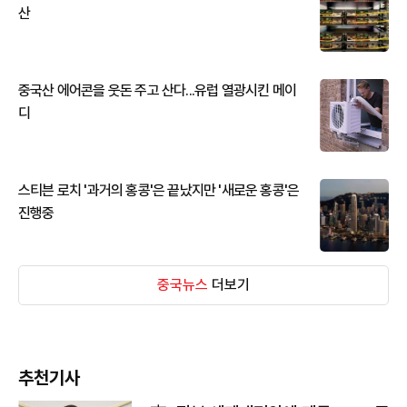
산
중국산 에어콘을 웃돈 주고 산다...유럽 열광시킨 메이
디
스티븐 로치 '과거의 홍콩'은 끝났지만 '새로운 홍콩'은
진행중
중국뉴스
더보기
추천기사