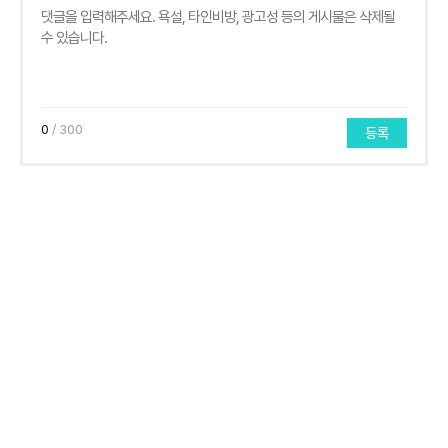
0
/ 300
등록